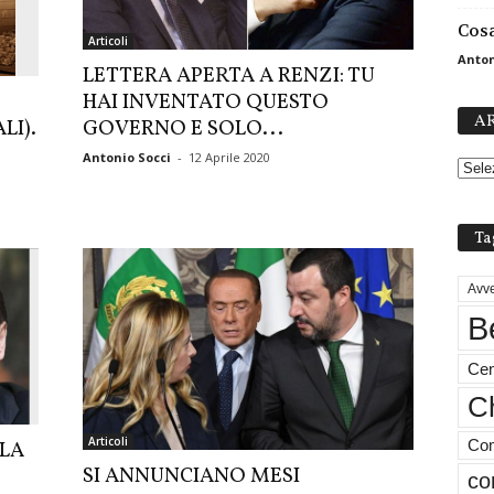
Cosa
Articoli
Anton
LETTERA APERTA A RENZI: TU
HAI INVENTATO QUESTO
AR
GOVERNO E SOLO...
LI).
Antonio Socci
-
12 Aprile 2020
Ta
Avve
B
Cen
Ch
Articoli
LLA
Com
SI ANNUNCIANO MESI
co