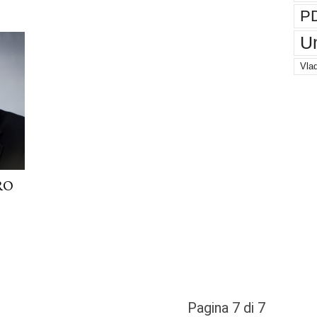
P
U
Vlad
RO
Pagina 7 di 7