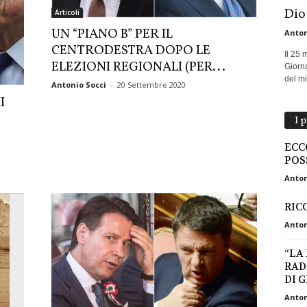
Dio
Articoli
UN “PIANO B” PER IL
Anton
CENTRODESTRA DOPO LE
Il 25 
ELEZIONI REGIONALI (PER...
Giorna
del mio
Antonio Socci
-
20 Settembre 2020
I
I 
ECC
POS
Anton
RIC
Anton
“LA
RAD
DI 
Anton