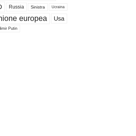
D
Russia
Sinistra
Ucraina
nione europea
Usa
imir Putin