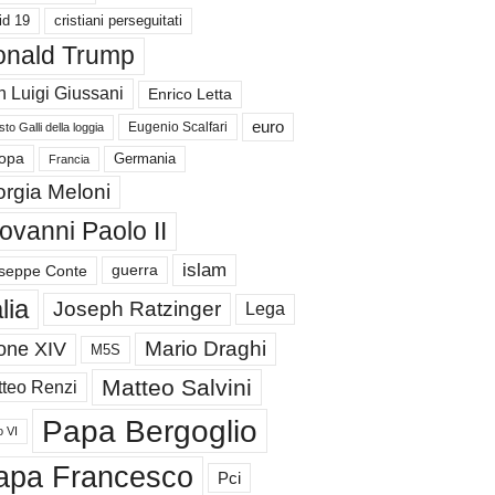
id 19
cristiani perseguitati
nald Trump
 Luigi Giussani
Enrico Letta
euro
Eugenio Scalfari
to Galli della loggia
Germania
opa
Francia
orgia Meloni
ovanni Paolo II
islam
guerra
seppe Conte
alia
Joseph Ratzinger
Lega
Mario Draghi
one XIV
M5S
Matteo Salvini
teo Renzi
Papa Bergoglio
o VI
apa Francesco
Pci