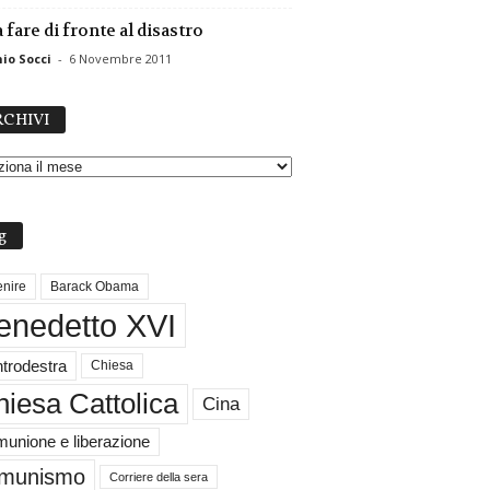
 fare di fronte al disastro
io Socci
-
6 Novembre 2011
A
CHIVI
R
C
H
I
V
g
I
nire
Barack Obama
enedetto XVI
trodestra
Chiesa
iesa Cattolica
Cina
unione e liberazione
munismo
Corriere della sera