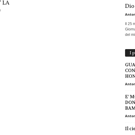
’ LA
Dio
)
Anton
Il 25 
Giorna
del mio
I 
GUA
CON
HON
Anton
E’ 
DON
BAMB
Anton
Il c