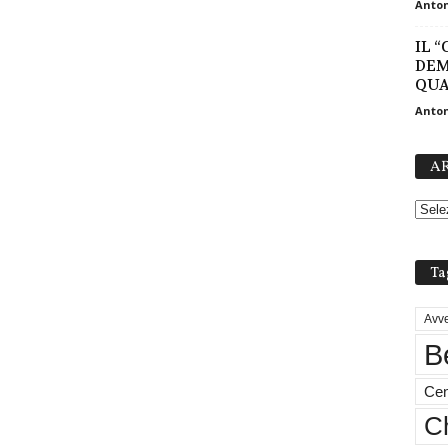
Anton
IL 
DEM
QUA
Anton
AR
Ta
Avve
B
Cen
Ch