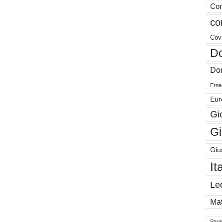
Com
co
Cov
Do
Don
Ernes
Eur
Gi
Gi
Giu
It
Le
Mat
Paol