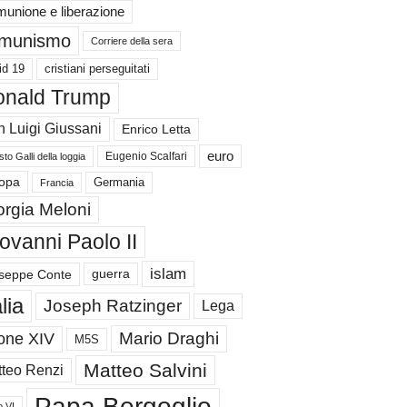
unione e liberazione
munismo
Corriere della sera
id 19
cristiani perseguitati
nald Trump
 Luigi Giussani
Enrico Letta
euro
Eugenio Scalfari
to Galli della loggia
Germania
opa
Francia
orgia Meloni
ovanni Paolo II
islam
guerra
seppe Conte
alia
Joseph Ratzinger
Lega
Mario Draghi
one XIV
M5S
Matteo Salvini
teo Renzi
Papa Bergoglio
o VI