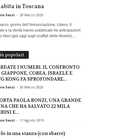
 abita in Toscana
io Socci
-
28 Marzo 2020
marzo, giorno dell’Annunciazione, Libero, Il
le e la Verità hanno pubblicato tre anticipazioni
 libro (già oggi sugli scaffali delle librerie),...
più popolari
RDATE I NUMERI. IL CONFRONTO
 GIAPPONE, COREA, ISRAELE E
G KONG FA SPROFONDARE...
io Socci
-
30 Marzo 2020
MORTA PAOLA BONZI, UNA GRANDE
NA CHE HA SALVATO 22 MILA
INI E...
io Socci
-
11 Agosto 2019
ielo in una stanza (con sbarre)