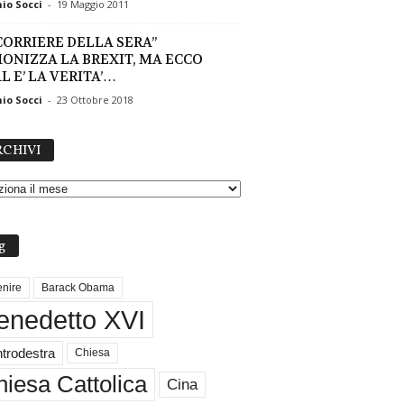
io Socci
-
19 Maggio 2011
“CORRIERE DELLA SERA”
ONIZZA LA BREXIT, MA ECCO
L E’ LA VERITA’…
io Socci
-
23 Ottobre 2018
A
CHIVI
R
C
H
I
V
g
I
nire
Barack Obama
enedetto XVI
trodestra
Chiesa
iesa Cattolica
Cina