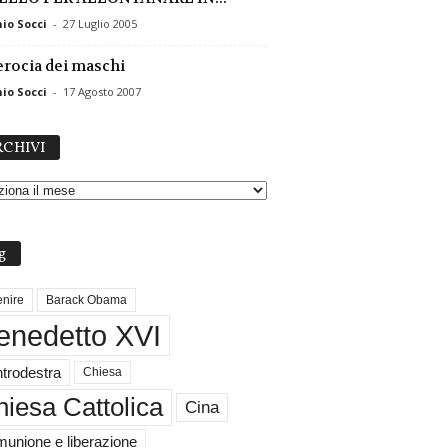
io Socci
-
27 Luglio 2005
erocia dei maschi
io Socci
-
17 Agosto 2007
A
CHIVI
R
C
H
I
V
g
I
nire
Barack Obama
enedetto XVI
trodestra
Chiesa
iesa Cattolica
Cina
unione e liberazione