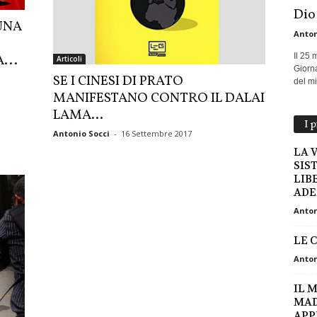
Dio
UNA
Anton
Il 25 
...
Articoli
Giorna
SE I CINESI DI PRATO
del mio
MANIFESTANO CONTRO IL DALAI
LAMA…
I 
Antonio Socci
-
16 Settembre 2017
LA 
SIS
LIB
ADE
Anton
LE 
Anton
IL 
MAD
APP