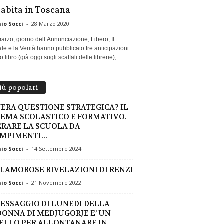
 abita in Toscana
io Socci
-
28 Marzo 2020
marzo, giorno dell’Annunciazione, Libero, Il
le e la Verità hanno pubblicato tre anticipazioni
 libro (già oggi sugli scaffali delle librerie),...
più popolari
VERA QUESTIONE STRATEGICA? IL
TEMA SCOLASTICO E FORMATIVO.
ERARE LA SCUOLA DA
MPIMENTI...
io Socci
-
14 Settembre 2024
CLAMOROSE RIVELAZIONI DI RENZI
io Socci
-
21 Novembre 2022
MESSAGGIO DI LUNEDI DELLA
ONNA DI MEDJUGORJE E’ UN
ELLO PER ALLONTANARE IN...