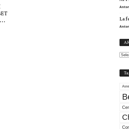
I
Anton
BET
La f
..
Anton
AR
Ta
Avve
B
Cen
Ch
Com