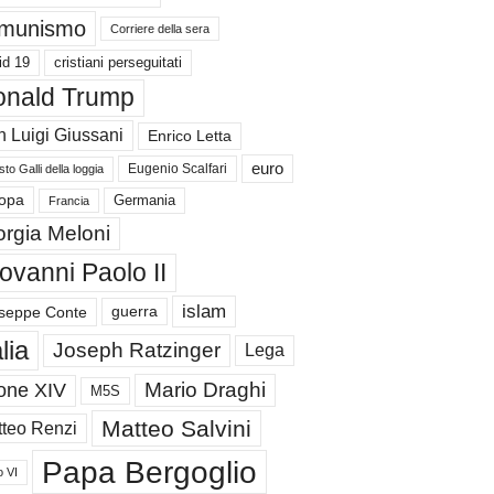
munismo
Corriere della sera
id 19
cristiani perseguitati
nald Trump
 Luigi Giussani
Enrico Letta
euro
Eugenio Scalfari
to Galli della loggia
Germania
opa
Francia
orgia Meloni
ovanni Paolo II
islam
guerra
seppe Conte
alia
Joseph Ratzinger
Lega
Mario Draghi
one XIV
M5S
Matteo Salvini
teo Renzi
Papa Bergoglio
o VI