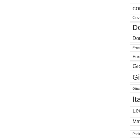
co
Cov
Do
Don
Ernes
Eur
Gi
Gi
Giu
It
Le
Mat
Paol