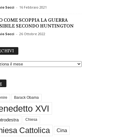
io Socci
-
16 Febbraio 2021
O COME SCOPPIA LA GUERRA
SIBILE SECONDO HUNTINGTON
io Socci
-
26 Ottobre 2022
A
CHIVI
R
C
H
I
V
g
I
nire
Barack Obama
enedetto XVI
trodestra
Chiesa
iesa Cattolica
Cina