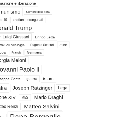
unione e liberazione
munismo
Corriere della sera
id 19
cristiani perseguitati
nald Trump
 Luigi Giussani
Enrico Letta
euro
Eugenio Scalfari
to Galli della loggia
Germania
opa
Francia
orgia Meloni
ovanni Paolo II
islam
guerra
seppe Conte
alia
Joseph Ratzinger
Lega
Mario Draghi
one XIV
M5S
Matteo Salvini
teo Renzi
Papa Bergoglio
o VI