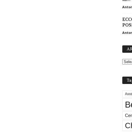
Anton
ECC
POS
Anton
AR
Ta
Avve
B
Cen
Ch