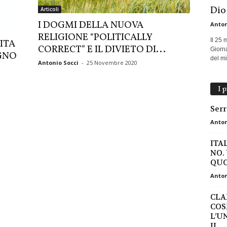
Dio
Articoli
I DOGMI DELLA NUOVA
Anton
RELIGIONE “POLITICALLY
Il 25 
ITA
CORRECT” E IL DIVIETO DI...
Giorna
AGNO
del mio
Antonio Socci
-
25 Novembre 2020
I 
Serr
Anton
ITA
NO.
QUO
Anton
CLA
COS
L’U
IL...