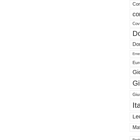
Com
co
Cov
Do
Don
Ernes
Eur
Gi
Gi
Giu
It
Le
Mat
Paol