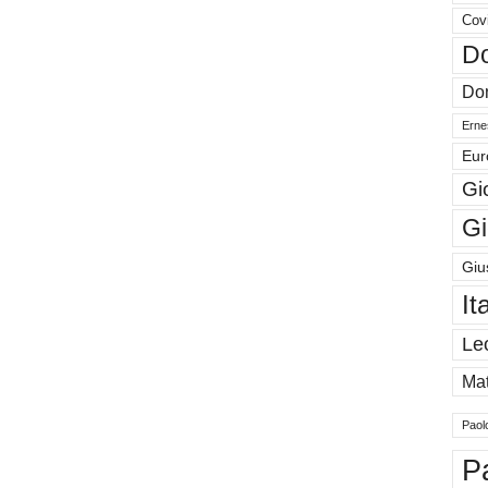
Cov
Do
Don
Ernes
Eur
Gi
Gi
Giu
It
Le
Mat
Paol
P