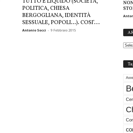
TUTTO È LIQUIDO (SOCIETÀ,
U
NON
POLITICA, CHIESA
STOR
BERGOGLIANA, IDENTITÀ
Anton
SESSUALE, POPOLI…). COSI’...
Antonio Socci
-
9 Febbraio 2015
AR
Ta
Avve
B
Cen
Ch
Com
co