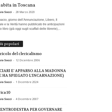
 abita in Toscana
io Socci
-
28 Marzo 2020
marzo, giorno dell’Annunciazione, Libero, Il
le e la Verità hanno pubblicato tre anticipazioni
 libro (già oggi sugli scaffali delle librerie),...
più popolari
ericolo del clericalismo
io Socci
-
12 Dicembre 2006
CIARI E’ APPARSO ALLA MADONNA
LE HA SPIEGATO L’INCARNAZIONE)
io Socci
-
1 Dicembre 2024
ica 10
io Socci
-
4 Dicembre 2007
CENTRODESTRA PER GOVERNARE