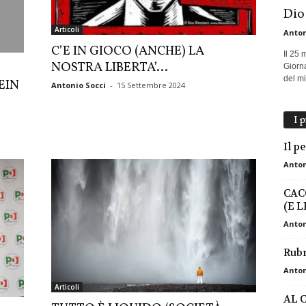
Dio
Articoli
Anton
C’E IN GIOCO (ANCHE) LA
Il 25 
NOSTRA LIBERTA’…
Giorna
del mio
EIN
Antonio Socci
-
15 Settembre 2024
I 
Il p
Anton
CAC
(E 
Anton
Rubr
Anton
Articoli
AL 