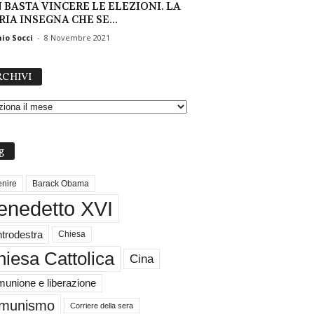
 BASTA VINCERE LE ELEZIONI. LA
IA INSEGNA CHE SE...
io Socci
-
8 Novembre 2021
A
CHIVI
R
C
H
I
V
g
I
nire
Barack Obama
enedetto XVI
trodestra
Chiesa
iesa Cattolica
Cina
unione e liberazione
munismo
Corriere della sera