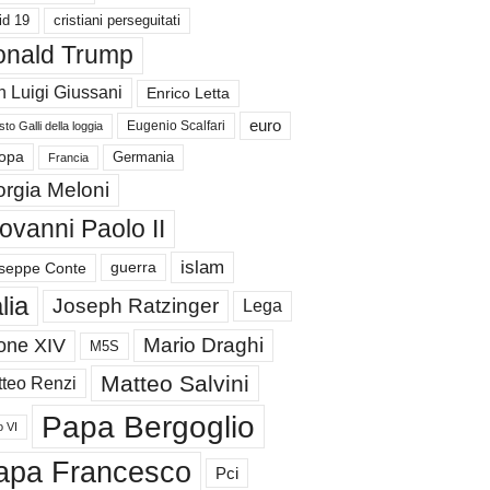
id 19
cristiani perseguitati
nald Trump
 Luigi Giussani
Enrico Letta
euro
Eugenio Scalfari
to Galli della loggia
Germania
opa
Francia
orgia Meloni
ovanni Paolo II
islam
guerra
seppe Conte
alia
Joseph Ratzinger
Lega
Mario Draghi
one XIV
M5S
Matteo Salvini
teo Renzi
Papa Bergoglio
o VI
apa Francesco
Pci