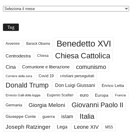
C
H
I
V
Tag
I
Benedetto XVI
Avvenire
Barack Obama
Chiesa Cattolica
Centrodestra
Chiesa
comunismo
Cina
Comunione e liberazione
Covid 19
cristiani perseguitati
Corriere della sera
Donald Trump
Don Luigi Giussani
Enrico Letta
euro
Europa
Eugenio Scalfari
Ernesto Galli della loggia
Francia
Giovanni Paolo II
Giorgia Meloni
Germania
Italia
islam
guerra
Giuseppe Conte
Joseph Ratzinger
Leone XIV
Lega
M5S