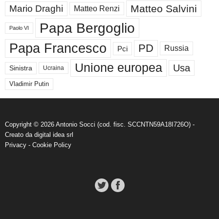
Matteo Salvini
Mario Draghi
Matteo Renzi
Papa Bergoglio
Paolo VI
Papa Francesco
PD
Russia
Pci
Unione europea
Usa
Sinistra
Ucraina
Vladimir Putin
Copyright © 2026 Antonio Socci (cod. fisc. SCCNTN59A18I726O) -
Creato da
digital idea srl
Privacy
-
Cookie Policy