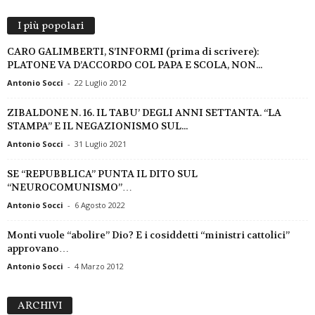
I più popolari
CARO GALIMBERTI, S’INFORMI (prima di scrivere):
PLATONE VA D’ACCORDO COL PAPA E SCOLA, NON...
Antonio Socci
-
22 Luglio 2012
ZIBALDONE N. 16. IL TABU’ DEGLI ANNI SETTANTA. “LA
STAMPA” E IL NEGAZIONISMO SUL...
Antonio Socci
-
31 Luglio 2021
SE “REPUBBLICA” PUNTA IL DITO SUL
“NEUROCOMUNISMO”…
Antonio Socci
-
6 Agosto 2022
Monti vuole “abolire” Dio? E i cosiddetti “ministri cattolici”
approvano…
Antonio Socci
-
4 Marzo 2012
A
ARCHIVI
R