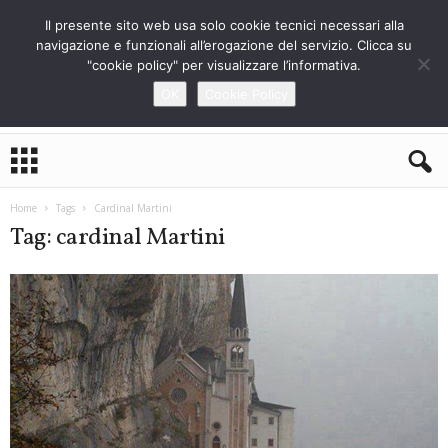
Il presente sito web usa solo cookie tecnici necessari alla
navigazione e funzionali all’erogazione del servizio. Clicca su
"cookie policy" per visualizzare l’informativa.
OK
Cookie Policy
L
o
S
t
Home
Tags
Cardinal Martini
r
Tag: cardinal Martini
a
n
i
e
r
o