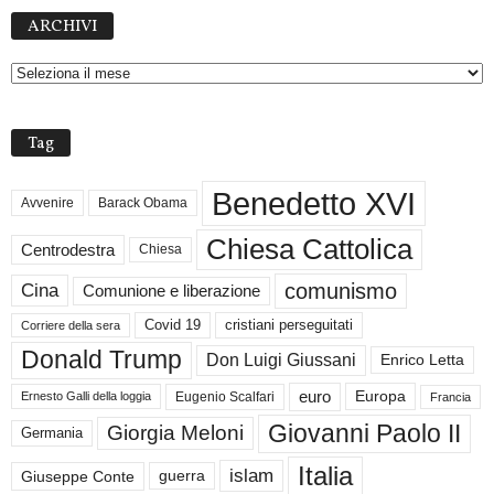
A
ARCHIVI
R
C
H
I
V
Tag
I
Benedetto XVI
Avvenire
Barack Obama
Chiesa Cattolica
Centrodestra
Chiesa
comunismo
Cina
Comunione e liberazione
Covid 19
cristiani perseguitati
Corriere della sera
Donald Trump
Don Luigi Giussani
Enrico Letta
euro
Europa
Eugenio Scalfari
Ernesto Galli della loggia
Francia
Giovanni Paolo II
Giorgia Meloni
Germania
Italia
islam
guerra
Giuseppe Conte