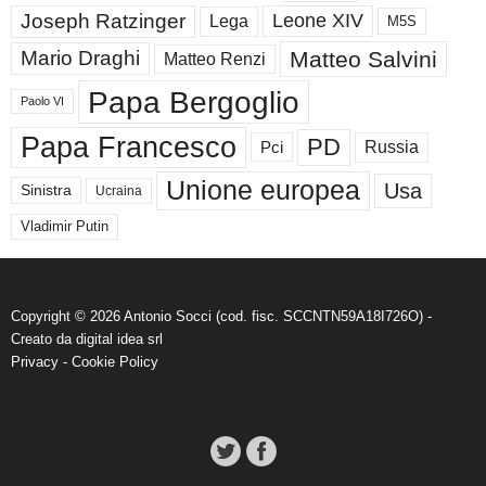
Joseph Ratzinger
Leone XIV
Lega
M5S
Matteo Salvini
Mario Draghi
Matteo Renzi
Papa Bergoglio
Paolo VI
Papa Francesco
PD
Russia
Pci
Unione europea
Usa
Sinistra
Ucraina
Vladimir Putin
Copyright © 2026 Antonio Socci (cod. fisc. SCCNTN59A18I726O) -
Creato da
digital idea srl
Privacy
-
Cookie Policy