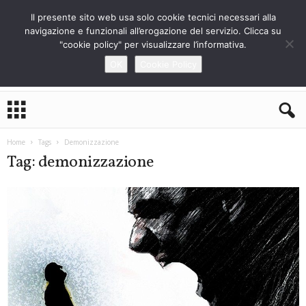
Il presente sito web usa solo cookie tecnici necessari alla
navigazione e funzionali all’erogazione del servizio. Clicca su
"cookie policy" per visualizzare l’informativa.
OK
Cookie Policy
L
o
S
t
Home
Tags
Demonizzazione
r
Tag: demonizzazione
a
n
i
e
r
o