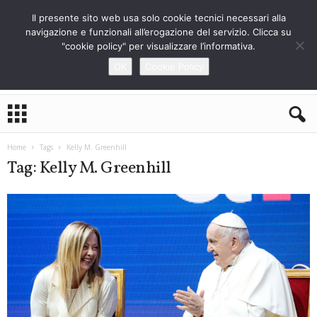
Il presente sito web usa solo cookie tecnici necessari alla
navigazione e funzionali all’erogazione del servizio. Clicca su
"cookie policy" per visualizzare l’informativa.
OK
Cookie Policy
L
o
S
t
Home
Tags
Kelly M. Greenhill
r
Tag: Kelly M. Greenhill
a
n
i
e
r
o