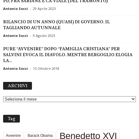
PD, FRA SARDINE E CA-VIALE (DEL TRAMONTO)
Antonio Socci
-
29 Aprile 2023
BILANCIO DI UN ANNO (QUASI) DI GOVERNO. IL
TAGLIANDO AUTUNNALE
Antonio Socci
-
9 Agosto 2023
PURE “AVVENIRE” DOPO “FAMIGLIA CRISTIANA” PER
SALVINI EVOCA IL DIAVOLO. MENTRE BERGOGLIO ELOGIA
LA...
Antonio Socci
-
15 Ottobre 2018
A
ARCHIVI
R
C
H
I
V
Tag
I
Benedetto XVI
Avvenire
Barack Obama