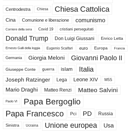
Chiesa Cattolica
Centrodestra
Chiesa
comunismo
Cina
Comunione e liberazione
Covid 19
cristiani perseguitati
Corriere della sera
Donald Trump
Don Luigi Giussani
Enrico Letta
euro
Europa
Eugenio Scalfari
Ernesto Galli della loggia
Francia
Giovanni Paolo II
Giorgia Meloni
Germania
Italia
islam
guerra
Giuseppe Conte
Joseph Ratzinger
Leone XIV
Lega
M5S
Matteo Salvini
Mario Draghi
Matteo Renzi
Papa Bergoglio
Paolo VI
Papa Francesco
PD
Russia
Pci
Unione europea
Usa
Sinistra
Ucraina