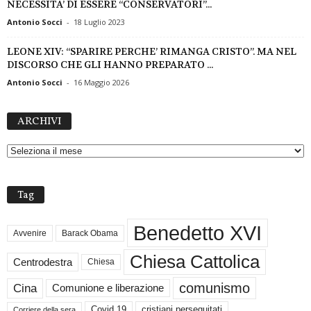
NECESSITA’ DI ESSERE “CONSERVATORI”...
Antonio Socci
-
18 Luglio 2023
LEONE XIV: “SPARIRE PERCHE’ RIMANGA CRISTO”. MA NEL
DISCORSO CHE GLI HANNO PREPARATO ...
Antonio Socci
-
16 Maggio 2026
A
ARCHIVI
R
C
H
I
V
Tag
I
Benedetto XVI
Avvenire
Barack Obama
Chiesa Cattolica
Centrodestra
Chiesa
comunismo
Cina
Comunione e liberazione
Covid 19
cristiani perseguitati
Corriere della sera