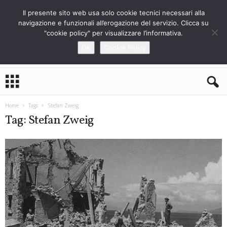
Il presente sito web usa solo cookie tecnici necessari alla
navigazione e funzionali all’erogazione del servizio. Clicca su
"cookie policy" per visualizzare l’informativa.
OK
Cookie Policy
L
o
S
t
Home
Tags
Stefan Zweig
r
Tag: Stefan Zweig
a
n
i
e
r
o