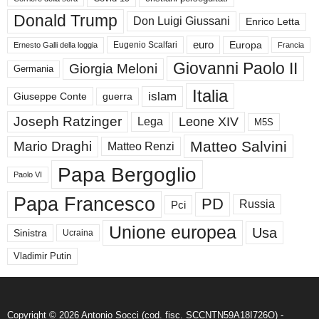
Donald Trump
Don Luigi Giussani
Enrico Letta
euro
Europa
Eugenio Scalfari
Ernesto Galli della loggia
Francia
Giovanni Paolo II
Giorgia Meloni
Germania
Italia
islam
guerra
Giuseppe Conte
Joseph Ratzinger
Leone XIV
Lega
M5S
Matteo Salvini
Mario Draghi
Matteo Renzi
Papa Bergoglio
Paolo VI
Papa Francesco
PD
Russia
Pci
Unione europea
Usa
Sinistra
Ucraina
Vladimir Putin
Copyright © 2026 Antonio Socci (cod. fisc. SCCNTN59A18I726O) -