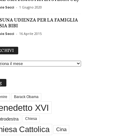
io Socci
-
1 Giugno 2020
SUNA UDIENZA PER LA FAMIGLIA
SIA BIBI
io Socci
-
16 Aprile 2015
A
CHIVI
R
C
H
I
V
g
I
nire
Barack Obama
enedetto XVI
trodestra
Chiesa
iesa Cattolica
Cina