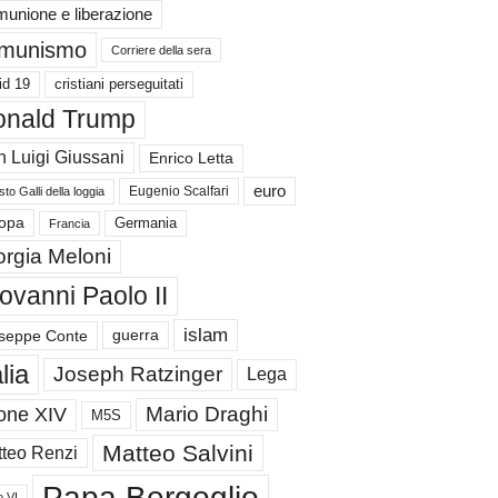
unione e liberazione
munismo
Corriere della sera
id 19
cristiani perseguitati
nald Trump
 Luigi Giussani
Enrico Letta
euro
Eugenio Scalfari
to Galli della loggia
Germania
opa
Francia
orgia Meloni
ovanni Paolo II
islam
guerra
seppe Conte
alia
Joseph Ratzinger
Lega
Mario Draghi
one XIV
M5S
Matteo Salvini
teo Renzi
Papa Bergoglio
o VI