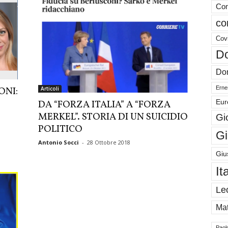
Com
co
Cov
Do
Don
Ernes
ONI:
Articoli
Eur
DA “FORZA ITALIA” A “FORZA
MERKEL”. STORIA DI UN SUICIDIO
Gi
POLITICO
Gi
Antonio Socci
-
28 Ottobre 2018
Giu
It
Le
Mat
Paol