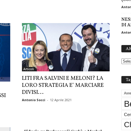
Anton
NES
DI A
Anton
AR
Articoli
LITI FRA SALVINI E MELONI? LA
Ta
LORO STRATEGIA E’ MARCIARE
DIVISI...
Avve
SI
Antonio Socci
-
12 Aprile 2021
B
Cen
Ch