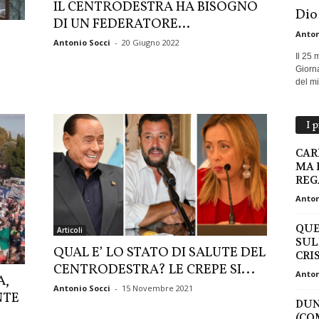
IL CENTRODESTRA HA BISOGNO
Dio
DI UN FEDERATORE…
Anton
Antonio Socci
-
20 Giugno 2022
Il 25 
Giorna
del mio
I 
CAR
MA 
REG
Anton
QUE
Articoli
SUL
QUAL E’ LO STATO DI SALUTE DEL
CRISI
CENTRODESTRA? LE CREPE SI...
Anton
A,
Antonio Socci
-
15 Novembre 2021
NTE
DUN
(CO