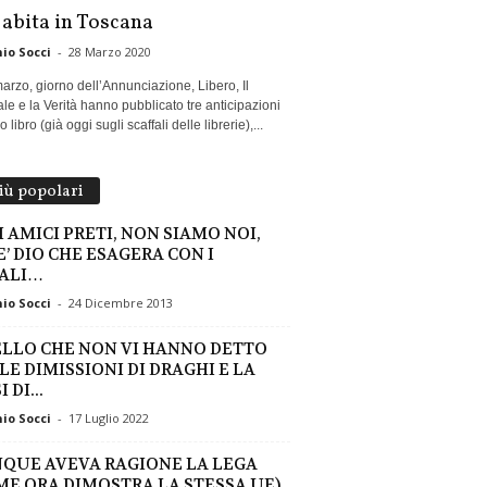
 abita in Toscana
io Socci
-
28 Marzo 2020
marzo, giorno dell’Annunciazione, Libero, Il
le e la Verità hanno pubblicato tre anticipazioni
 libro (già oggi sugli scaffali delle librerie),...
più popolari
I AMICI PRETI, NON SIAMO NOI,
E’ DIO CHE ESAGERA CON I
ALI…
io Socci
-
24 Dicembre 2013
LLO CHE NON VI HANNO DETTO
LE DIMISSIONI DI DRAGHI E LA
 DI...
io Socci
-
17 Luglio 2022
QUE AVEVA RAGIONE LA LEGA
ME ORA DIMOSTRA LA STESSA UE)