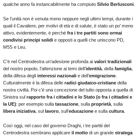
qualche anno fa instancabilmente ha compiuto
Silvio Berlusconi
.
Se l’unità non è venuta meno neppure negli ultimi tempi, durante i
quali il Cavaliere, per motivi di età e di salute, è stato un po’ meno
attivo, evidentemente, è perché
fra i tre partiti sono ormai
condivisi principi solidi
e opposti a quelli che uniscono PD,
M5S e Leu.
C’è nel Centrodestra un’adesione profonda ai
valori tradizionali
del nostro popolo, l’attenzione ai temi dell’
identità
, della
famiglia
,
della difesa degli
interessi nazionali
e dell’
emigrazione
.
Culturalmente è la difesa delle
radici giudaico-cristiane
della
nostra civiltà. Poi c’è una concezione del tutto opposta a quella di
Sinistra sul
rapporto fra i cittadini e lo Stato (o fra i cittadini e
la UE)
: per esempio sulla
tassazione
, sulla
proprietà
, sulla
libera iniziativa
, sul
lavoro
, sull’
educazione
e sulla
cultura
.
Così oggi, nel caso del governo Draghi, i tre partiti del
Centrodestra sembrano applicare
il motto
di un grande
stratega