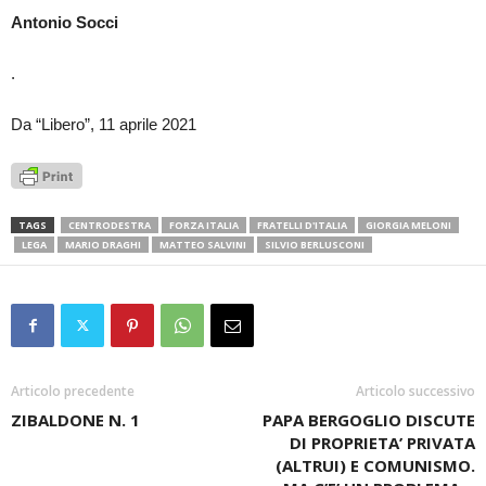
Antonio Socci
.
Da “Libero”, 11 aprile 2021
TAGS
CENTRODESTRA
FORZA ITALIA
FRATELLI D'ITALIA
GIORGIA MELONI
LEGA
MARIO DRAGHI
MATTEO SALVINI
SILVIO BERLUSCONI
Articolo precedente
Articolo successivo
ZIBALDONE N. 1
PAPA BERGOGLIO DISCUTE
DI PROPRIETA’ PRIVATA
(ALTRUI) E COMUNISMO.