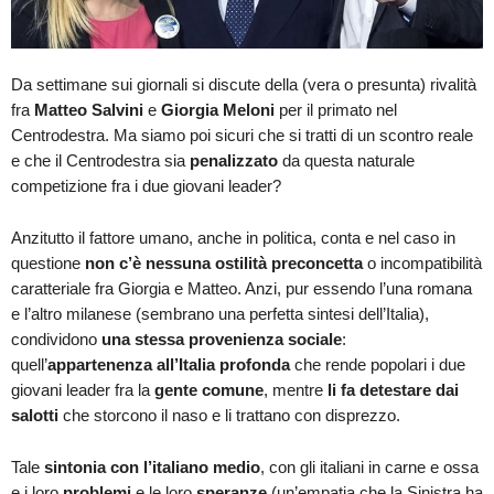
Da settimane sui giornali si discute della (vera o presunta) rivalità
fra
Matteo Salvini
e
Giorgia Meloni
per il primato nel
Centrodestra. Ma siamo poi sicuri che si tratti di un scontro reale
e che il Centrodestra sia
penalizzato
da questa naturale
competizione fra i due giovani leader?
Anzitutto il fattore umano, anche in politica, conta e nel caso in
questione
non c’è nessuna ostilità preconcetta
o incompatibilità
caratteriale fra Giorgia e Matteo. Anzi, pur essendo l’una romana
e l’altro milanese (sembrano una perfetta sintesi dell’Italia),
condividono
una stessa provenienza sociale
:
quell’
appartenenza all’Italia profonda
che rende popolari i due
giovani leader fra la
gente comune
, mentre
li fa detestare dai
salotti
che storcono il naso e li trattano con disprezzo.
Tale
sintonia con l’italiano medio
, con gli italiani in carne e ossa
e i loro
problemi
e le loro
speranze
(un’empatia che la Sinistra ha