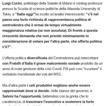
Luigi Curini
, politologo della Statale di Milano e visiting professor
presso la Scuola di scienze politiche della Waseda University di
Tokio, a
“Italia oggi”
ha svolto un’analisi interessante:
“
c’è nel
paese una forte richiesta di rappresentanza politica di
centrodestra che è ormai da tempo virtualmente
maggioranza relativa (se non assoluta). Di fronte a questa
crescente domanda che non prende minimamente in
considerazione di votare per l’altra parte, che offerta politica
c’è?”
.
L’offerta politica
diversificata
del Centrodestra può intercettare
con Fratelli d’Italia il grave malcontento sociale
prodotto da un
anno di mala gestione della crisi Covid. FdI può così “svuotare” il
serbatoio meridionale dei voti del M5S.
Ma d’altra parte
i ceti produttivi vogliono anche essere
rappresentati dove si decide
, nelle stanze del governo, e
Salvini ha l’opportunità
, battendosi con la grinta che lo
caratterizza, di
trascinare l’esecutivo a sostenere la forte