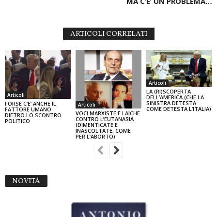
MA C’E’ UN PROBLEMA…
ARTICOLI CORRELATI
Articoli
LA (RI)SCOPERTA
Articoli
DELL’AMERICA (CHE LA
SINISTRA DETESTA
FORSE C’E’ ANCHE IL
Articoli
COME DETESTA L’ITALIA)
FATTORE UMANO
VOCI MARXISTE E LAICHE
DIETRO LO SCONTRO
CONTRO L’EUTANASIA
POLITICO
(DIMENTICATE E
INASCOLTATE, COME
PER L’ABORTO)
NOVITÀ