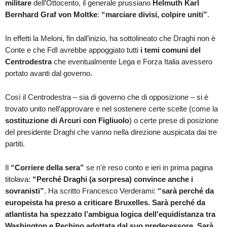
militare
dell’Ottocento, il generale prussiano
Helmuth Karl
Bernhard Graf von Moltke
:
“marciare divisi, colpire uniti”
.
In effetti la Meloni, fin dall’inizio, ha sottolineato che Draghi non è
Conte e che FdI avrebbe appoggiato tutti
i temi comuni del
Centrodestra
che eventualmente Lega e Forza Italia avessero
portato avanti dal governo.
Così il Centrodestra – sia di governo che di opposizione – si è
trovato unito nell’approvare e nel sostenere certe scelte (come la
sostituzione di Arcuri con Figliuolo
) o certe prese di posizione
del presidente Draghi che vanno nella direzione auspicata dai tre
partiti.
Il
“Corriere della sera”
se n’è reso conto e ieri in prima pagina
titolava:
“Perché Draghi (a sorpresa) convince anche i
sovranisti”
. Ha scritto Francesco Verderami:
“sarà perché da
europeista ha preso a criticare Bruxelles. Sarà perché da
atlantista ha spezzato l’ambigua logica dell’equidistanza tra
Washington e Pechino adottata dal suo predecessore. Sarà