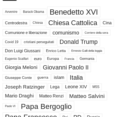
Benedetto XVI
Avvenire
Barack Obama
Chiesa Cattolica
Cina
Centrodestra
Chiesa
comunismo
Comunione e liberazione
Corriere della sera
Donald Trump
Covid 19
cristiani perseguitati
Don Luigi Giussani
Enrico Letta
Ernesto Galli della loggia
euro
Germania
Europa
Eugenio Scalfari
Francia
Giovanni Paolo II
Giorgia Meloni
Italia
islam
guerra
Giuseppe Conte
Joseph Ratzinger
Leone XIV
Lega
M5S
Matteo Salvini
Mario Draghi
Matteo Renzi
Papa Bergoglio
Paolo VI