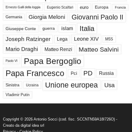
euro
Europa
Eugenio Scalfari
Ernesto Galli della loggia
Francia
Giovanni Paolo II
Giorgia Meloni
Germania
Italia
islam
guerra
Giuseppe Conte
Joseph Ratzinger
Leone XIV
Lega
M5S
Matteo Salvini
Mario Draghi
Matteo Renzi
Papa Bergoglio
Paolo VI
Papa Francesco
PD
Russia
Pci
Unione europea
Usa
Sinistra
Ucraina
Vladimir Putin
Copyright © 2026 Antonio Socci (cod. fisc. SCCNTN59A18I726O) -
Creato da
digital idea srl
Privacy
-
Cookie Policy