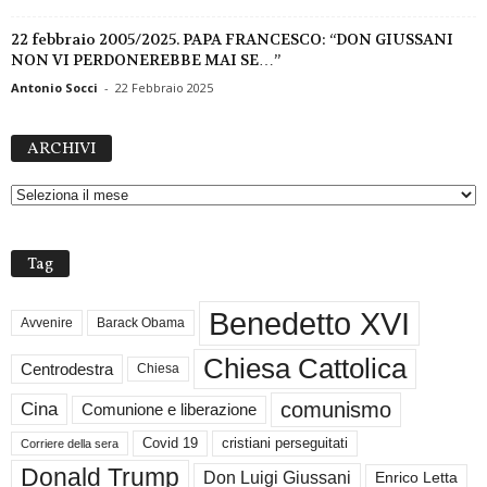
22 febbraio 2005/2025. PAPA FRANCESCO: “DON GIUSSANI
NON VI PERDONEREBBE MAI SE…”
Antonio Socci
-
22 Febbraio 2025
A
ARCHIVI
R
C
H
I
V
Tag
I
Benedetto XVI
Avvenire
Barack Obama
Chiesa Cattolica
Centrodestra
Chiesa
comunismo
Cina
Comunione e liberazione
Covid 19
cristiani perseguitati
Corriere della sera
Donald Trump
Don Luigi Giussani
Enrico Letta