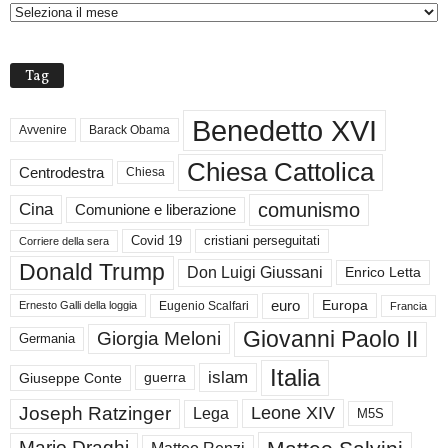
H
I
V
Tag
I
Benedetto XVI
Avvenire
Barack Obama
Chiesa Cattolica
Centrodestra
Chiesa
comunismo
Cina
Comunione e liberazione
Covid 19
cristiani perseguitati
Corriere della sera
Donald Trump
Don Luigi Giussani
Enrico Letta
euro
Europa
Eugenio Scalfari
Ernesto Galli della loggia
Francia
Giovanni Paolo II
Giorgia Meloni
Germania
Italia
islam
guerra
Giuseppe Conte
Joseph Ratzinger
Leone XIV
Lega
M5S
Mario Draghi