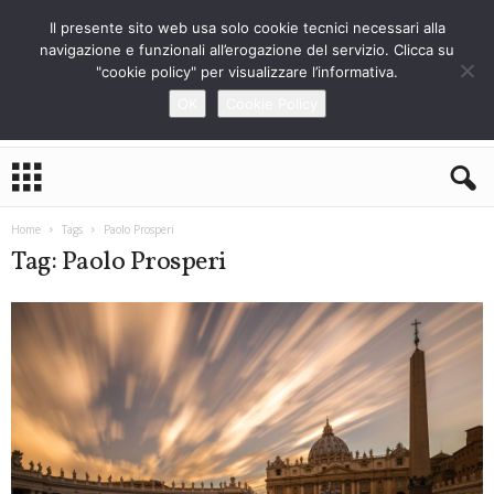
Il presente sito web usa solo cookie tecnici necessari alla
navigazione e funzionali all’erogazione del servizio. Clicca su
"cookie policy" per visualizzare l’informativa.
OK
Cookie Policy
L
o
S
t
Home
Tags
Paolo Prosperi
r
Tag: Paolo Prosperi
a
n
i
e
r
o