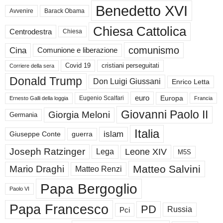
Benedetto XVI
Avvenire
Barack Obama
Chiesa Cattolica
Centrodestra
Chiesa
comunismo
Cina
Comunione e liberazione
Covid 19
cristiani perseguitati
Corriere della sera
Donald Trump
Don Luigi Giussani
Enrico Letta
euro
Europa
Eugenio Scalfari
Ernesto Galli della loggia
Francia
Giovanni Paolo II
Giorgia Meloni
Germania
Italia
islam
guerra
Giuseppe Conte
Joseph Ratzinger
Leone XIV
Lega
M5S
Matteo Salvini
Mario Draghi
Matteo Renzi
Papa Bergoglio
Paolo VI
Papa Francesco
PD
Russia
Pci