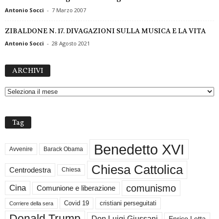
Antonio Socci
-
7 Marzo 2007
ZIBALDONE N. 17. DIVAGAZIONI SULLA MUSICA E LA VITA
Antonio Socci
-
28 Agosto 2021
A
ARCHIVI
R
C
H
I
V
Tag
I
Benedetto XVI
Avvenire
Barack Obama
Chiesa Cattolica
Centrodestra
Chiesa
comunismo
Cina
Comunione e liberazione
Covid 19
cristiani perseguitati
Corriere della sera
Donald Trump
Don Luigi Giussani
Enrico Letta