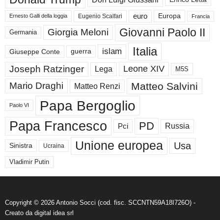
euro
Europa
Eugenio Scalfari
Ernesto Galli della loggia
Francia
Giovanni Paolo II
Giorgia Meloni
Germania
Italia
islam
guerra
Giuseppe Conte
Joseph Ratzinger
Leone XIV
Lega
M5S
Matteo Salvini
Mario Draghi
Matteo Renzi
Papa Bergoglio
Paolo VI
Papa Francesco
PD
Russia
Pci
Unione europea
Usa
Sinistra
Ucraina
Vladimir Putin
Copyright © 2026 Antonio Socci (cod. fisc. SCCNTN59A18I726O) -
Creato da
digital idea srl