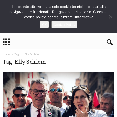
Il presente sito web usa solo cookie tecnici necessari alla
navigazione e funzionali all’erogazione del servizio. Clicca su
"cookie policy" per visualizzare l’informativa.
OK
Cookie Policy
L
o
S
t
Home
Tags
Elly Schlein
r
Tag: Elly Schlein
a
n
i
e
r
o