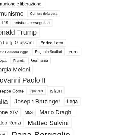
unione e liberazione
munismo
Corriere della sera
id 19
cristiani perseguitati
nald Trump
 Luigi Giussani
Enrico Letta
euro
Eugenio Scalfari
to Galli della loggia
Germania
opa
Francia
orgia Meloni
ovanni Paolo II
islam
guerra
seppe Conte
alia
Joseph Ratzinger
Lega
Mario Draghi
one XIV
M5S
Matteo Salvini
teo Renzi
Papa Bergoglio
o VI