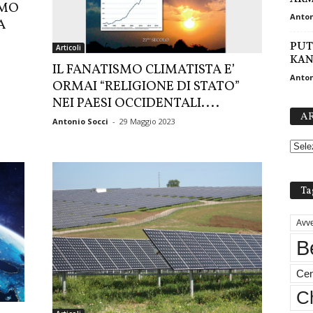
OMO
Anton
A
PUT
Articoli
KAN
IL FANATISMO CLIMATISTA E’
Anton
ORMAI “RELIGIONE DI STATO”
NEI PAESI OCCIDENTALI....
AR
Antonio Socci
-
29 Maggio 2023
Ta
Avve
B
Cen
Ch