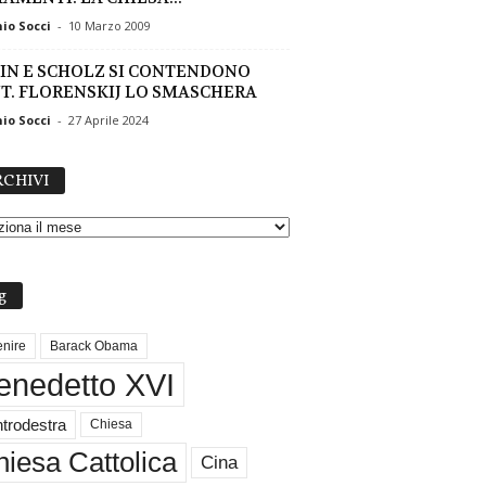
io Socci
-
10 Marzo 2009
IN E SCHOLZ SI CONTENDONO
T. FLORENSKIJ LO SMASCHERA
io Socci
-
27 Aprile 2024
A
CHIVI
R
C
H
I
V
g
I
nire
Barack Obama
enedetto XVI
trodestra
Chiesa
iesa Cattolica
Cina