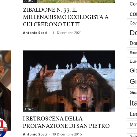
Articoli
Com
ZIBALDONE N. 33. IL
co
’
MILLENARISMO ECOLOGISTA A
CUI CREDONO TUTTI
Cov
Do
Antonio Socci
-
11 Dicembre 2021
Don
Ernes
Eur
Gi
Gi
Giu
It
Articoli
Le
I RETROSCENA DELLA
Mat
PROFANAZIONE DI SAN PIETRO
Antonio Socci
-
10 Dicembre 2015
Paol