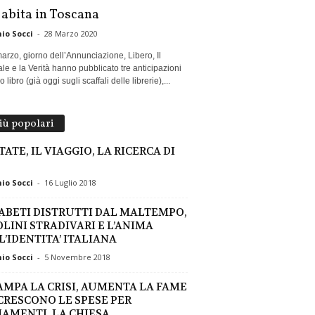
 abita in Toscana
io Socci
-
28 Marzo 2020
marzo, giorno dell’Annunciazione, Libero, Il
le e la Verità hanno pubblicato tre anticipazioni
 libro (già oggi sugli scaffali delle librerie),...
più popolari
TATE, IL VIAGGIO, LA RICERCA DI
io Socci
-
16 Luglio 2018
 ABETI DISTRUTTI DAL MALTEMPO,
OLINI STRADIVARI E L’ANIMA
L’IDENTITA’ ITALIANA
io Socci
-
5 Novembre 2018
AMPA LA CRISI, AUMENTA LA FAME
CRESCONO LE SPESE PER
AMENTI. LA CHIESA...