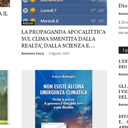
Dio
 IL
Anton
Il 25 
Articoli
Giorna
LA PROPAGANDA APOCALITTICA
del mio
SUL CLIMA SMENTITA DALLA
REALTA’, DALLA SCIENZA E...
I 
Antonio Socci
-
6 Agosto 2023
L’ES
DIO
Anton
GLI
I VI
DEL
Anton
DIV
E… 
ARM