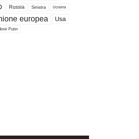
D
Russia
Sinistra
Ucraina
nione europea
Usa
imir Putin