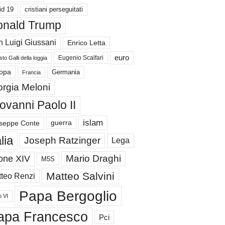
id 19
cristiani perseguitati
nald Trump
 Luigi Giussani
Enrico Letta
euro
Eugenio Scalfari
to Galli della loggia
Germania
opa
Francia
orgia Meloni
ovanni Paolo II
islam
guerra
seppe Conte
alia
Joseph Ratzinger
Lega
Mario Draghi
one XIV
M5S
Matteo Salvini
teo Renzi
Papa Bergoglio
o VI
apa Francesco
Pci