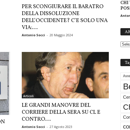
CHI
PER SCONGIURARE IL BARATRO
POS
DELLA DISSOLUZIONE
Anton
DELL’OCCIDENTE? C’E SOLO UNA
VIA:...
AR
Antonio Socci
-
20 Maggio 2024
Ta
Avve
B
Articoli
Cen
LE GRANDI MANOVRE DEL
Ch
CORRIERE DELLA SERA SU CL E
Com
CONTRO...
ON
co
Antonio Socci
-
27 Agosto 2023