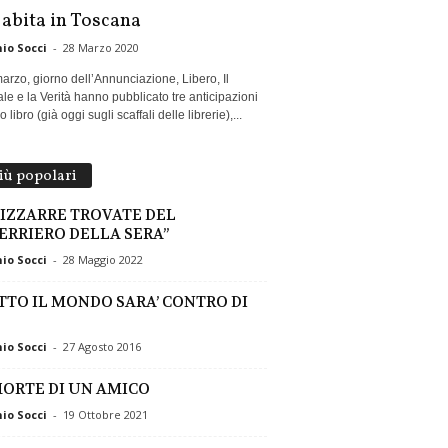
 abita in Toscana
io Socci
-
28 Marzo 2020
marzo, giorno dell’Annunciazione, Libero, Il
le e la Verità hanno pubblicato tre anticipazioni
 libro (già oggi sugli scaffali delle librerie),...
più popolari
BIZZARRE TROVATE DEL
ERRIERO DELLA SERA”
io Socci
-
28 Maggio 2022
TTO IL MONDO SARA’ CONTRO DI
io Socci
-
27 Agosto 2016
MORTE DI UN AMICO
io Socci
-
19 Ottobre 2021