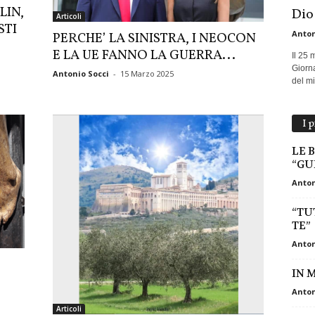
LIN,
Dio
Articoli
STI
Anton
PERCHE’ LA SINISTRA, I NEOCON
E LA UE FANNO LA GUERRA...
Il 25 
Giorna
Antonio Socci
-
15 Marzo 2025
del mio
I 
LE 
“GU
Anton
“TU
TE”
Anton
IN 
Anton
Articoli