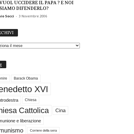
 VUOL UCCIDERE IL PAPA ? E NOI
SIAMO DIFENDERLO?
io Socci
-
3 Novembre 2006
A
CHIVI
R
C
H
I
V
g
I
nire
Barack Obama
enedetto XVI
trodestra
Chiesa
iesa Cattolica
Cina
unione e liberazione
munismo
Corriere della sera