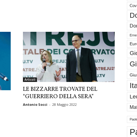
Cov
Do
Don
Ernes
Eur
Gi
Gi
Giu
Articoli
It
LE BIZZARRE TROVATE DEL
“GUERRIERO DELLA SERA”
Le
Antonio Socci
-
28 Maggio 2022
Mat
Paol
P