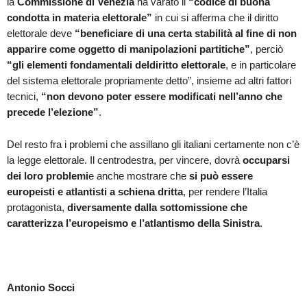
la
Commissione di Venezia
ha varato il
“codice di buona
condotta in materia elettorale”
in cui si afferma che il diritto
elettorale deve
“beneficiare di una certa stabilità al fine di non
apparire come oggetto di manipolazioni partitiche”
, perciò
“
gli elementi fondamentali del
diritto elettorale
, e in particolare
del sistema elettorale propriamente detto”, insieme ad altri fattori
tecnici,
“non devono poter essere modificati nell’anno che
precede l’elezione”
.
Del resto fra i problemi che assillano gli italiani certamente non c’è
la legge elettorale. Il centrodestra, per vincere, dovrà
occuparsi
dei loro problemi
e anche mostrare che
si può essere
europeisti e atlantisti a schiena dritta
, per rendere l’Italia
protagonista,
diversamente dalla sottomissione che
caratterizza l’europeismo e l’atlantismo della Sinistra
.
Antonio Socci