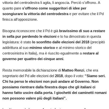
vittoria del centrodestra li agita, li angoscia. Perciò s’offrono. A
quanto pare
s’offrono come suggeritori di idee per
scongiurare la vittoria del centrodestra
e per evitare che il Pd
finisca all’opposizione.
Bisogna riconoscere che il Pd è già
bravissimo di suo a restare
in sella pur perdendo le elezioni
e lo ha dimostrato in questa
legislatura: è stato
lo sconfitto dalle elezioni del 2018
(precipitò
addirittura al suo
minimo storico
e al minimo storico del
centrosinistra in Italia), ma è riuscito egualmente a
restare al
governo per quattro dei cinque anni
.
Resta memorabile la dichiarazione di
Matteo Renzi
, che era
segretario del Pd alle elezioni del
2018
, dopo il voto:
“Siamo seri.
Chi ha perso le elezioni non può andare al Governo. Non
possiamo rientrare dalla finestra dopo che gli italiani ci
hanno fatto uscire dalla porta. I giochetti dei caminetti romani
non possono valere più degli italiani”.