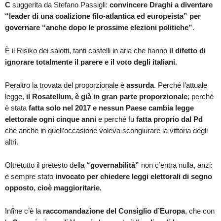
C
suggerita da Stefano Passigli:
convincere Draghi a diventare
“leader di una coalizione filo-atlantica ed europeista” per
governare “anche dopo le prossime elezioni politiche”
.
È il Risiko dei salotti, tanti castelli in aria che hanno
il difetto di
ignorare totalmente il parere e il voto degli italiani
.
Peraltro la trovata del proporzionale è
assurda
. Perché l’attuale
legge,
il Rosatellum, è già in gran parte proporzionale
; perché
è stata
fatta solo nel 2017 e nessun Paese cambia legge
elettorale ogni cinque anni
e perché fu
fatta proprio dal Pd
che anche in quell’occasione voleva scongiurare la vittoria degli
altri.
Oltretutto il pretesto della
“governabilità”
non c’entra nulla, anzi:
è sempre stato
invocato per chiedere leggi elettorali di segno
opposto, cioè maggioritarie.
Infine c’è la
raccomandazione del Consiglio d’Europa
, che con