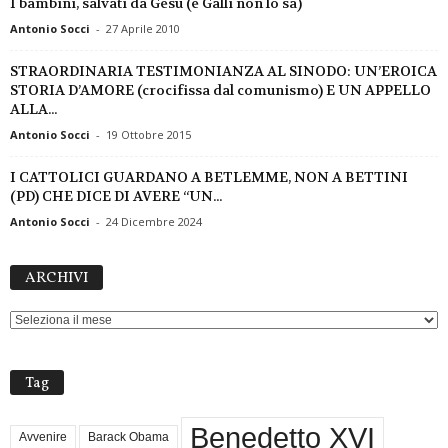
I bambini, salvati da Gesù (e Galli non lo sa)
Antonio Socci
-
27 Aprile 2010
STRAORDINARIA TESTIMONIANZA AL SINODO: UN’EROICA
STORIA D’AMORE (crocifissa dal comunismo) E UN APPELLO
ALLA...
Antonio Socci
-
19 Ottobre 2015
I CATTOLICI GUARDANO A BETLEMME, NON A BETTINI
(PD) CHE DICE DI AVERE “UN...
Antonio Socci
-
24 Dicembre 2024
ARCHIVI
ARCHIVI
Tag
Benedetto XVI
Avvenire
Barack Obama