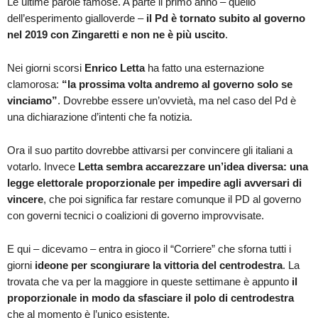
Le ultime parole famose. A parte il primo anno – quello
dell’esperimento gialloverde –
il Pd è tornato subito al governo
nel 2019 con Zingaretti e non ne è più uscito
.
Nei giorni scorsi
Enrico Letta
ha fatto una esternazione
clamorosa:
“la prossima volta andremo al governo solo se
vinciamo”
. Dovrebbe essere un’ovvietà, ma nel caso del Pd è
una dichiarazione d’intenti che fa notizia.
Ora il suo partito dovrebbe attivarsi per convincere gli italiani a
votarlo. Invece
Letta sembra accarezzare un’idea diversa: una
legge elettorale proporzionale per impedire agli avversari di
vincere
, che poi significa far restare comunque il PD al governo
con governi tecnici o coalizioni di governo improvvisate.
E qui – dicevamo – entra in gioco il “Corriere” che sforna tutti i
giorni
ideone per scongiurare la vittoria del centrodestra
. La
trovata che va per la maggiore in queste settimane è appunto
il
proporzionale in modo da sfasciare il polo di centrodestra
che al momento è l’unico esistente.