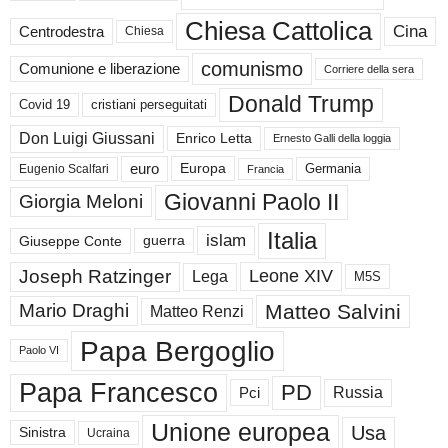
Chiesa Cattolica
Cina
Centrodestra
Chiesa
comunismo
Comunione e liberazione
Corriere della sera
Donald Trump
Covid 19
cristiani perseguitati
Don Luigi Giussani
Enrico Letta
Ernesto Galli della loggia
euro
Germania
Europa
Eugenio Scalfari
Francia
Giovanni Paolo II
Giorgia Meloni
Italia
islam
guerra
Giuseppe Conte
Joseph Ratzinger
Leone XIV
Lega
M5S
Matteo Salvini
Mario Draghi
Matteo Renzi
Papa Bergoglio
Paolo VI
Papa Francesco
PD
Russia
Pci
Unione europea
Usa
Sinistra
Ucraina