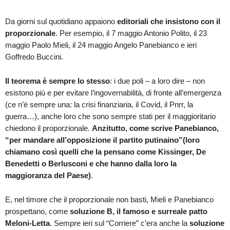
Da giorni sul quotidiano appaiono
editoriali che insistono con il
proporzionale
. Per esempio, il 7 maggio Antonio Polito, il 23
maggio Paolo Mieli, il 24 maggio Angelo Panebianco e ieri
Goffredo Buccini.
Il teorema è sempre lo stesso
: i due poli – a loro dire – non
esistono più e per evitare l’ingovernabilità, di fronte all’emergenza
(ce n’è sempre una: la crisi finanziaria, il Covid, il Pnrr, la
guerra…), anche loro che sono sempre stati per il maggioritario
chiedono il proporzionale.
Anzitutto, come scrive Panebianco,
“per mandare all’opposizione il partito putinaino”
(loro
chiamano così quelli che la pensano come Kissinger, De
Benedetti o Berlusconi e che hanno dalla loro la
maggioranza del Paese)
.
E, nel timore che il proporzionale non basti, Mieli e Panebianco
prospettano, come
soluzione B, il famoso e surreale patto
Meloni-Letta
. Sempre ieri sul “Corriere” c’era anche la
soluzione