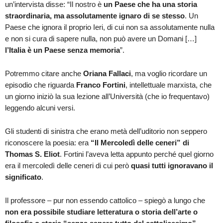
un’intervista disse: “Il nostro è
un Paese che ha una storia
straordinaria, ma assolutamente ignaro di se stesso
. Un
Paese che ignora il proprio Ieri, di cui non sa assolutamente nulla
e non si cura di sapere nulla, non può avere un Domani […]
l’Italia è un Paese senza memoria
”.
Potremmo citare anche
Oriana Fallaci
, ma voglio ricordare un
episodio che riguarda
Franco Fortini
, intellettuale marxista, che
un giorno iniziò la sua lezione all’Università (che io frequentavo)
leggendo alcuni versi.
Gli studenti di sinistra che erano metà dell’uditorio non seppero
riconoscere la poesia: era
“Il Mercoledì delle ceneri” di
Thomas S. Eliot
. Fortini l’aveva letta appunto perché quel giorno
era il mercoledì delle ceneri di cui però
quasi tutti ignoravano il
significato
.
Il professore – pur non essendo cattolico – spiegò a lungo che
non era possibile studiare letteratura o storia dell’arte o