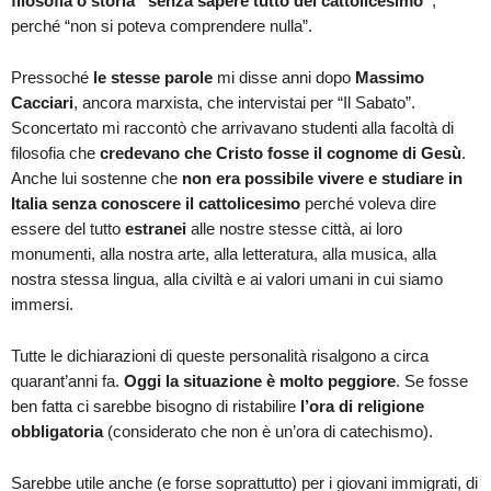
filosofia o storia “senza sapere tutto
del cattolicesimo”
,
perché “non si poteva comprendere nulla”.
Pressoché
le stesse parole
mi disse anni dopo
Massimo
Cacciari
, ancora marxista, che intervistai per “Il Sabato”.
Sconcertato mi raccontò che arrivavano studenti alla facoltà di
filosofia che
credevano che Cristo fosse il cognome di Gesù
.
Anche lui sostenne che
non era possibile vivere e studiare in
Italia senza conoscere il cattolicesimo
perché voleva dire
essere del tutto
estranei
alle nostre stesse città, ai loro
monumenti, alla nostra arte, alla letteratura, alla musica, alla
nostra stessa lingua, alla civiltà e ai valori umani in cui siamo
immersi.
Tutte le dichiarazioni di queste personalità risalgono a circa
quarant’anni fa.
Oggi la situazione è molto peggiore
. Se fosse
ben fatta ci sarebbe bisogno di ristabilire
l’ora di religione
obbligatoria
(considerato che non è un’ora di catechismo).
Sarebbe utile anche (e forse soprattutto) per i giovani immigrati, di