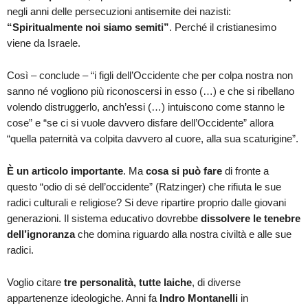
negli anni delle persecuzioni antisemite dei nazisti:
“Spiritualmente noi siamo semiti”
. Perché il cristianesimo
viene da Israele.
Così – conclude – “i figli dell’Occidente che per colpa nostra non
sanno né vogliono più riconoscersi in esso (…) e che si ribellano
volendo distruggerlo, anch’essi (…) intuiscono come stanno le
cose” e “se ci si vuole davvero disfare dell’Occidente” allora
“quella paternità va colpita davvero al cuore, alla sua scaturigine”.
È un articolo importante
. Ma
cosa si può fare
di fronte a
questo “odio di sé dell’occidente” (Ratzinger) che rifiuta le sue
radici culturali e religiose? Si deve ripartire proprio dalle giovani
generazioni. Il sistema educativo dovrebbe
dissolvere le tenebre
dell’ignoranza
che domina riguardo alla nostra civiltà e alle sue
radici.
Voglio citare
tre personalità, tutte laiche
, di diverse
appartenenze ideologiche. Anni fa
Indro Montanelli
in