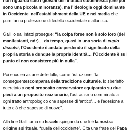
non riguarda solo i giovani dell’Intifada studentesca (che poi
sono una piccola minoranza), ma l’ideologia oggi dominante
in Occidente
,
nell’establishment della UE e nei media
che
pure fanno professione di fedeltà occidentale e atlantica.
Galli lo sa, infatti prosegue:
“la colpa forse non è solo loro (dei
manifestanti, ndr)… da tempo, quasi in una sorta di
cupio
dissolvi
, l’Occidente è andato perdendo il significato della
propria storia e dunque la propria identità… l’Occidente è sul
punto di non consistere più in nulla”
.
Poi enuclea alcune delle falle, come l’istruzione, “la
conseguente
scomparsa della tradizione culturale
, lo sberleffo
decretato a
ogni proposito conservatore equiparato su due
piedi a un proposito reazionario
; l’ostracismo comminato a
ogni tratto antropologico che sapesse di ‘antico’… e l’adesione a
tutto ciò che sapesse di nuovo”.
Alla fine Galli torna su
Israele
spiegando che lì è
la nostra
origine spirituale
, “quella dell’occidente”. Cita una frase del
Papa