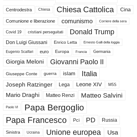
Chiesa Cattolica
Cina
Centrodestra
Chiesa
comunismo
Comunione e liberazione
Corriere della sera
Donald Trump
Covid 19
cristiani perseguitati
Don Luigi Giussani
Enrico Letta
Ernesto Galli della loggia
euro
Germania
Europa
Eugenio Scalfari
Francia
Giovanni Paolo II
Giorgia Meloni
Italia
islam
guerra
Giuseppe Conte
Joseph Ratzinger
Leone XIV
Lega
M5S
Matteo Salvini
Mario Draghi
Matteo Renzi
Papa Bergoglio
Paolo VI
Papa Francesco
PD
Russia
Pci
Unione europea
Usa
Sinistra
Ucraina