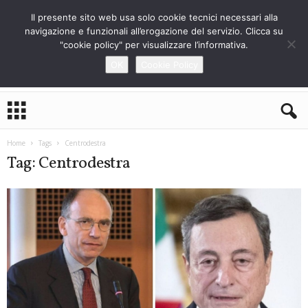
Il presente sito web usa solo cookie tecnici necessari alla
navigazione e funzionali all’erogazione del servizio. Clicca su
"cookie policy" per visualizzare l’informativa.
OK
Cookie Policy
L
o
S
t
Home
Tags
Centrodestra
r
Tag: Centrodestra
a
n
i
e
r
o