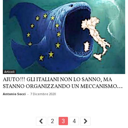
Articoli
AIUTO!!! GLI ITALIANI NON LO SANNO, MA
STANNO ORGANIZZANDO UN MECCANISMO...
Antonio Socci
-
7 Dicembre 2020
2
3
4