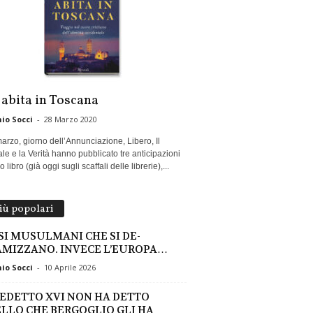
 abita in Toscana
io Socci
-
28 Marzo 2020
marzo, giorno dell’Annunciazione, Libero, Il
le e la Verità hanno pubblicato tre anticipazioni
 libro (già oggi sugli scaffali delle librerie),...
più popolari
SI MUSULMANI CHE SI DE-
AMIZZANO. INVECE L’EUROPA…
io Socci
-
10 Aprile 2026
EDETTO XVI NON HA DETTO
LLO CHE BERGOGLIO GLI HA