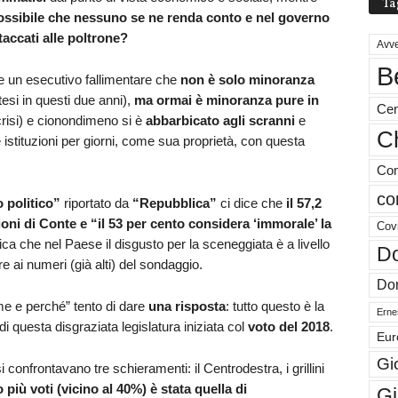
Ta
ssibile che nessuno se ne renda conto e nel governo
ttaccati alle poltrone?
Avve
B
e un esecutivo fallimentare che
non è solo minoranza
tesi in questi due anni),
ma ormai è minoranza pure in
Cen
risi) e cionondimeno si è
abbarbicato agli scranni
e
Ch
 istituzioni per giorni, come sua proprietà, con questa
Com
co
 politico”
riportato da
“Repubblica”
ci dice che
il 57,2
sioni di Conte e “il 53 per cento considera ‘immorale’ la
Cov
fica che nel Paese il disgusto per la sceneggiata è a livello
Do
 ai numeri (già alti) del sondaggio.
Don
me e perché” tento di dare
una risposta
: tutto questo è la
Ernes
di questa disgraziata legislatura iniziata col
voto del 2018
.
Eur
Gi
si confrontavano tre schieramenti: il Centrodestra, i grillini
più voti (vicino al 40%) è stata quella di
Gi