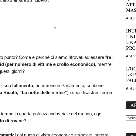
icato stamani su “Libero”.
ATT
MASS
Anton
* *
INT
UNI
UNA
PRO
Anton
o punto? Come e perché ci siamo ritrovati ad essere
fra i
id (per numero di vittime e crollo economico)
, mentre
L’O
questi giorni?
LE 
FALL
el suo
fallimento
, nemmeno in Parlamento, sebbene
Anton
 Ricolfi, “La notte delle ninfee”
) i suoi disastrosi errori
AR
 tempo la quarta potenza industriale del mondo, oggi
o di rovine
?
mmatici
dal punto di vista economico e sociale, mentre