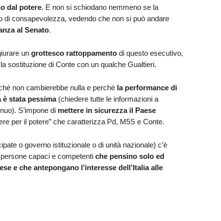
o dal potere
. E non si schiodano nemmeno se la
o di consapevolezza, vedendo che non si può andare
anza al Senato
.
giurare un
grottesco rattoppamento
di questo esecutivo,
 la sostituzione di Conte con un qualche Gualtieri.
rché non cambierebbe nulla e perché
la performance di
 è stata pessima
(chiedere tutte le informazioni a
inuo). S’impone di
mettere in sicurezza il Paese
tere per il potere” che caratterizza Pd, M5S e Conte.
ipate o governo istituzionale o di unità nazionale) c’è
di persone capaci e competenti
che pensino solo ed
e e che antepongano l’interesse dell’Italia alle