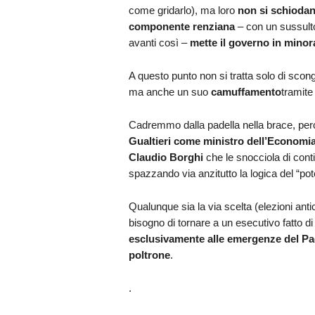
come gridarlo), ma loro
non si schiodan
componente renziana
– con un sussult
avanti così –
mette il governo in minor
A questo punto non si tratta solo di scon
ma anche un suo
camuffamento
tramite
Cadremmo dalla padella nella brace, pe
Gualtieri come ministro dell’Economia
Claudio Borghi
che le snocciola di cont
spazzando via anzitutto la logica del “po
Qualunque sia la via scelta (elezioni antic
bisogno di tornare a un esecutivo fatto 
esclusivamente alle emergenze del Paes
poltrone
.
.