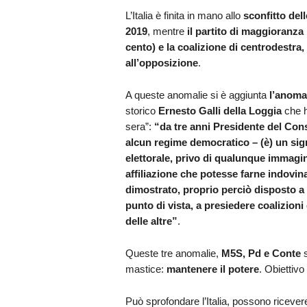
L’Italia è finita in mano allo
sconfitto dell
2019
, mentre
il partito di maggioranza 
cento) e la coalizione di centrodestra
all’opposizione
.
A queste anomalie si è aggiunta
l’anoma
storico
Ernesto Galli della Loggia
che h
sera”:
“da tre anni Presidente del Con
alcun regime democratico – (è) un si
elettorale, privo di qualunque immagi
affiliazione che potesse farne indovina
dimostrato, proprio perciò disposto 
punto di vista, a presiedere coalizion
delle altre”
.
Queste tre anomalie,
M5S, Pd e Conte
s
mastice:
mantenere il potere
. Obiettivo
Può sprofondare l’Italia, possono ricevere