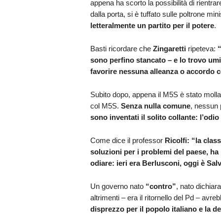
appena ha scorto la possibilità di rientra
dalla porta, si è tuffato sulle poltrone mini
letteralmente un partito per il potere
.
Basti ricordare che
Zingaretti
ripeteva:
“
sono perfino stancato – e lo trovo umi
favorire nessuna alleanza o accordo c
Subito dopo, appena il M5S è stato mollato
col M5S.
Senza nulla comune
, nessun
sono inventati il solito collante: l’od
Come dice il professor
Ricolfi: “
la clas
soluzioni per i problemi del paese, h
odiare: ieri era Berlusconi, oggi è Salv
Un governo nato
“contro”
, nato dichia
altrimenti – era il ritornello del Pd – avre
disprezzo per il popolo italiano e la 