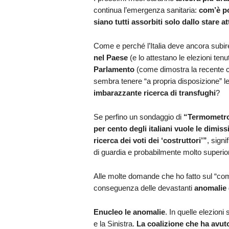
continua l’emergenza sanitaria:
com’è po
siano tutti assorbiti solo dallo stare a
Come e perché l’Italia deve ancora subir
nel Paese
(e lo attestano le elezioni tenu
Parlamento
(come dimostra la recente c
sembra tenere “a propria disposizione” le
imbarazzante ricerca di transfughi
?
Se perfino un sondaggio di
“Termometro
per cento degli italiani vuole le dimis
ricerca dei voti dei ‘costruttori’”
, signi
di guardia e probabilmente molto superiore
Alle molte domande che ho fatto sul “co
conseguenza delle devastanti
anomalie
Enucleo le anomalie
. In quelle elezioni 
e la Sinistra.
La coalizione che ha avuto 