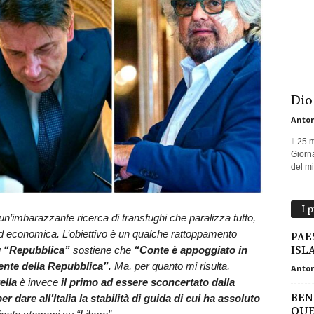
Dio
Anton
Il 25 
Giorna
del mio
I 
un’imbarazzante ricerca di transfughi che paralizza tutto,
 ed economica. L’obiettivo è un qualche rattoppamento
PAE
ISL
u
“Repubblica”
sostiene che
“Conte è appoggiato in
ente della Repubblica”
. Ma, per quanto mi risulta,
Anton
ella
è invece
il primo ad essere sconcertato dalla
BEN
r dare all’Italia la stabilità di guida di cui ha assoluto
QUE