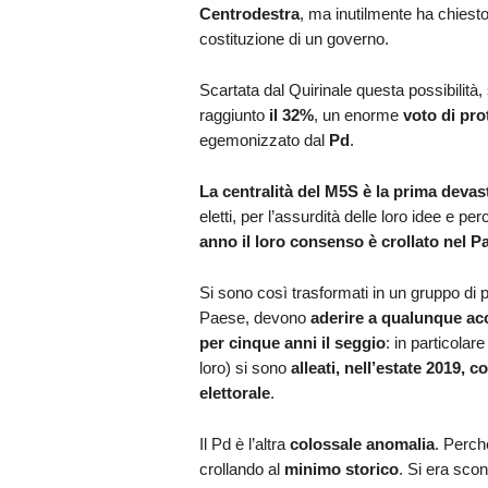
Centrodestra
, ma inutilmente ha chiesto
costituzione di un governo.
Scartata dal Quirinale questa possibilità, 
raggiunto
il 32%
, un enorme
voto di pro
egemonizzato dal
Pd
.
La centralità del M5S è la prima deva
eletti, per l’assurdità delle loro idee e 
anno il loro consenso è crollato nel Pa
Si sono così trasformati in un gruppo di 
Paese, devono
aderire a qualunque ac
per cinque anni il seggio
: in particola
loro) si sono
alleati, nell’estate 2019,
elettorale
.
Il Pd è l’altra
colossale anomalia
. Perch
crollando al
minimo storico
. Si era sco