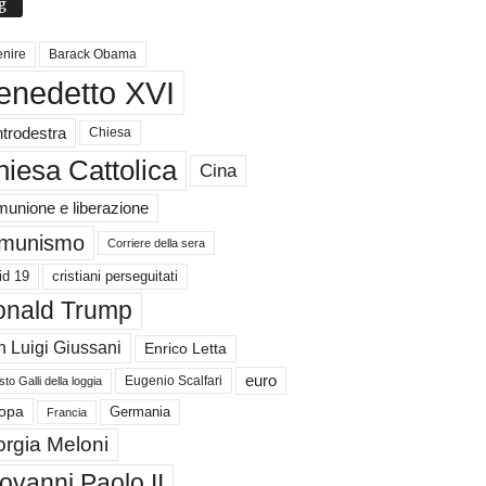
g
nire
Barack Obama
enedetto XVI
trodestra
Chiesa
iesa Cattolica
Cina
unione e liberazione
munismo
Corriere della sera
id 19
cristiani perseguitati
nald Trump
 Luigi Giussani
Enrico Letta
euro
Eugenio Scalfari
to Galli della loggia
Germania
opa
Francia
orgia Meloni
ovanni Paolo II