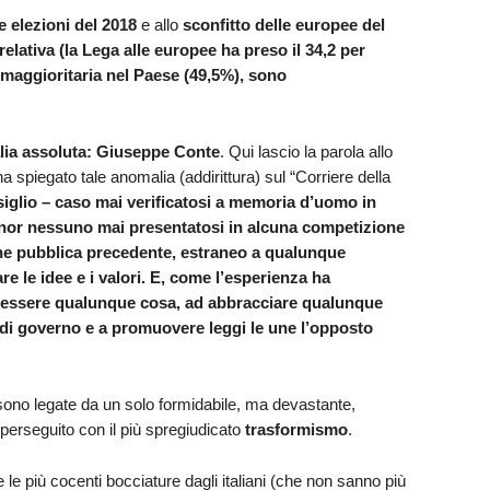
e elezioni del 2018
e allo
sconfitto delle europee del
relativa (la Lega alle europee ha preso il 34,2 per
, maggioritaria nel Paese (49,5%), sono
lia assoluta: Giuseppe Conte
. Qui lascio la parola allo
a spiegato tale anomalia (addirittura) sul “Corriere della
siglio – caso mai verificatosi a memoria d’uomo in
gnor nessuno mai presentatosi in alcuna competizione
ne pubblica precedente, estraneo a qualunque
re le idee e i valori. E, come l’esperienza ha
a essere qualunque cosa, ad abbracciare qualunque
i di governo e a promuovere leggi le une l’opposto
ono legate da un solo formidabile, ma devastante,
 perseguito con il più spregiudicato
trasformismo
.
 le più cocenti bocciature dagli italiani (che non sanno più