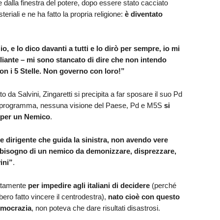
re dalla finestra del potere, dopo essere stato cacciato
steriali e ne ha fatto la propria religione:
è diventato
io, e lo dico davanti a tutti e lo dirò per sempre, io mi
liante – mi sono stancato di dire che non intendo
on i 5 Stelle. Non governo con loro!”
 da Salvini, Zingaretti si precipita a far sposare il suo Pd
 programma, nessuna visione del Paese, Pd e M5S
si
io per un Nemico
.
se
dirigente che guida la sinistra, non avendo vere
a bisogno di un nemico da demonizzare, disprezzare,
ini”
.
ratamente
per impedire agli italiani di decidere
(perché
bbero fatto vincere il centrodestra),
nato cioè con questo
democrazia
, non poteva che dare risultati disastrosi.