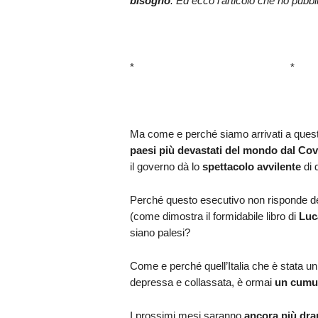
bisogno
. Ed ecco l’articolo che ho pubbl
* 
Ma come e perché siamo arrivati a quest
paesi più devastati del mondo dal Cov
il governo dà lo
spettacolo avvilente
di 
Perché questo esecutivo non risponde d
(come dimostra il formidabile libro di
Luca
siano palesi?
Come e perché quell’Italia che è stata un
depressa e collassata, è ormai
un cumul
I prossimi mesi saranno
ancora più dra