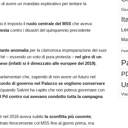
 di avere un mandato esplorativo per tentare la
Giu
It
si è imposto il
ruolo centrale del M5S
che aveva
Le
testa
contro i disastri del quinquennio precedente
Mat
stante anomalia
per la clamorosa impreparazione dei suoi
Paol
perché – essendo un voto di pura protesta –
nel giro di un
P
ese (infatti si è dimezzato alle europee del 2019)
.
P
parlamentari che, sapendo di non avere un futuro nel
cordo di governo nel Palazzo se vogliono conservare
U
re (quando Salvini ha capito che non poteva governare con
Vlad
 col Pd contro cui avevano condotto tutta la campagna
é nel 2018 aveva subito
la sconfitta più cocente
,
ntrato ferocemente col M5S fino al giorno prima, ma