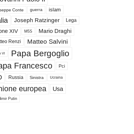
islam
guerra
seppe Conte
alia
Joseph Ratzinger
Lega
Mario Draghi
one XIV
M5S
Matteo Salvini
teo Renzi
Papa Bergoglio
o VI
apa Francesco
Pci
D
Russia
Sinistra
Ucraina
nione europea
Usa
imir Putin