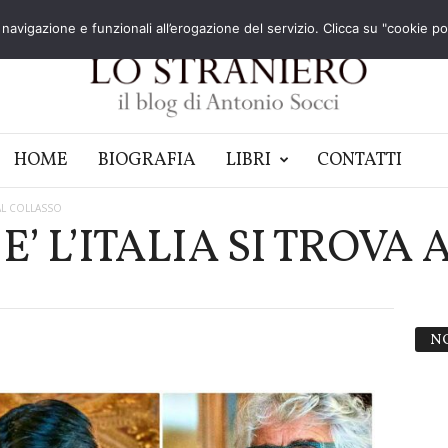
navigazione e funzionali all’erogazione del servizio. Clicca su "cookie poli
HOME
BIOGRAFIA
LIBRI
CONTATTI
 AL COLLASSO
’ L’ITALIA SI TROVA
N