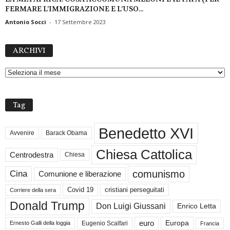
FERMARE L’IMMIGRAZIONE E L’USO...
Antonio Socci
-
17 Settembre 2023
A
ARCHIVI
R
C
H
I
V
Tag
I
Benedetto XVI
Avvenire
Barack Obama
Chiesa Cattolica
Centrodestra
Chiesa
comunismo
Cina
Comunione e liberazione
Covid 19
cristiani perseguitati
Corriere della sera
Donald Trump
Don Luigi Giussani
Enrico Letta
euro
Europa
Eugenio Scalfari
Ernesto Galli della loggia
Francia