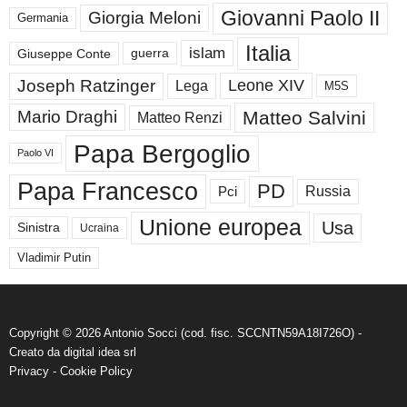
Giovanni Paolo II
Giorgia Meloni
Germania
Italia
islam
guerra
Giuseppe Conte
Joseph Ratzinger
Leone XIV
Lega
M5S
Matteo Salvini
Mario Draghi
Matteo Renzi
Papa Bergoglio
Paolo VI
Papa Francesco
PD
Russia
Pci
Unione europea
Usa
Sinistra
Ucraina
Vladimir Putin
Copyright © 2026 Antonio Socci (cod. fisc. SCCNTN59A18I726O) -
Creato da
digital idea srl
Privacy
-
Cookie Policy