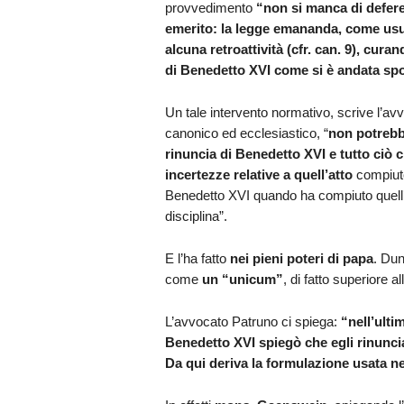
provvedimento
“non
si manca di defere
emerito: la legge emananda, come usua
alcuna retroattività (cfr. can. 9), cur
di
Benedetto XVI come si è andata sp
Un tale intervento normativo, scrive l’a
canonico ed ecclesiastico, “
non potrebb
rinuncia di Benedetto XVI e tutto ciò c
incertezze relative a quell’atto
compiuto
Benedetto XVI quando ha compiuto quell’at
disciplina”.
E l’ha fatto
nei pieni poteri di papa
. Dun
come
un “unicum”
, di fatto superiore 
L’avvocato Patruno ci spiega:
“nell’ulti
Benedetto XVI spiegò che egli rinuncia
Da qui deriva la formulazione usata nell