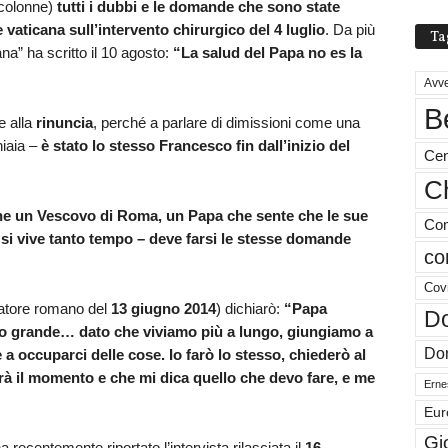
 colonne)
tutti i dubbi e le domande che sono state
 vaticana sull’intervento chirurgico del 4 luglio
. Da più
Ta
ana” ha scritto il 10 agosto:
“La salud del Papa no es la
Avve
B
e alla
rinuncia
, perché a parlare di dimissioni come una
hiaia –
è stato lo stesso Francesco fin dall’inizio del
Cen
Ch
he un Vescovo di Roma, un Papa che sente che le sue
Com
i vive tanto tempo – deve farsi le stesse domande
co
Cov
vatore romano del
13 giugno 2014
) dichiarò:
“Papa
Do
o grande… dato che viviamo più a lungo, giungiamo a
Don
a occuparci delle cose. Io farò lo stesso, chiederò al
à il momento e che mi dica quello che devo fare, e me
Ernes
Eur
Gi
a recentemente riportato l’intervista rilasciata il
16