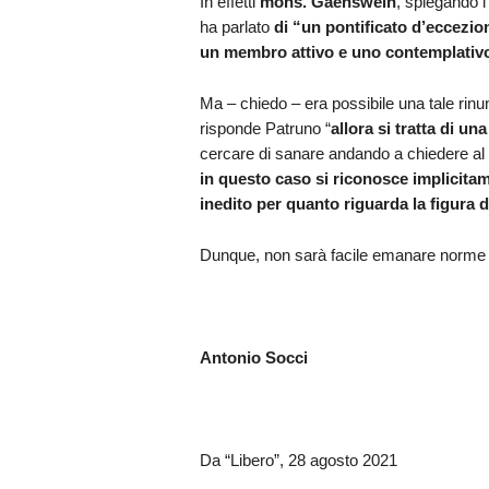
In effetti
mons. Gaenswein
, spiegando l’
ha parlato
di “un pontificato d’eccezion
un membro attivo e uno contemplativo
Ma – chiedo – era possibile una tale rinu
risponde Patruno “
allora si tratta di u
cercare di sanare andando a chiedere al
in questo caso si riconosce implicitam
inedito per quanto riguarda la figura 
Dunque, non sarà facile emanare norme i
Antonio Socci
Da “Libero”, 28 agosto 2021