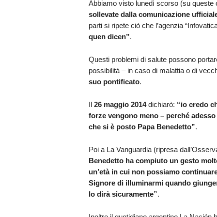
Abbiamo visto lunedì scorso (su queste
sollevate dalla comunicazione ufficiale
parti si ripete ciò che l’agenzia “Infovatic
quen dicen”
.
Questi problemi di salute possono portar
possibilità – in caso di malattia o di vecc
suo pontificato
.
Il
26 maggio 2014
dichiarò:
“
io credo c
forze vengono meno – perché adesso s
che si è posto Papa Benedetto”
.
Poi a La Vanguardia (ripresa dall’Osser
Benedetto ha compiuto un gesto molt
un’età in cui non possiamo continuare 
Signore di illuminarmi quando giunger
lo
dirà sicuramente”
.
Inoltre il quotidiano argentino La Nación h