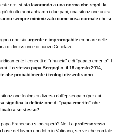
ueste ore,
si sta lavorando a una norma che regoli la
 più di otto anni abbiamo i due papi, una situazione unica
hanno sempre minimizzato come cosa normale
che si
engono che sia
urgente e improrogabile
emanare delle
aria di dimissioni e di nuovo Conclave.
ridicamente i concetti di “rinuncia” e di “papato emerito”. I
ormi.
Lo stesso papa Bergoglio, il 18 agosto 2014,
te che probabilmente i teologi dissentiranno
situazione teologica diversa dall’episcopato (per cui
sa significa la definizione di “papa emerito” che
licato a se stesso?
 di papa Francesco si occuperà? No. La
professoressa
la base del lavoro condotto in Vaticano, scrive che con tale