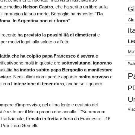
sta e medico
Nelson Castro
, che ha scritto un libro sulla
Gi
ui immagina la sua morte, Bergoglio ha risposto:
“Da
Giu
 Roma. In Argentina non ci ritorno”
.
It
i recente
ha previsto la possibilità di dimettersi
e
Le
r motivi legati alla salute o all’età.
Mat
lattia che ha colpito papa Francesco è severa e
nificativoche molti in queste ore
sottovalutano, ignorano
Paol
malattia
ha indotto subito papa Bergoglio a manifestare
P
sciare
. Negli ultimi giorni però è apparso
molto nervoso
e
ia con
l’intenzione di tener duro
, anche se il quadro
P
U
mpere d’improvviso, nel clima lento e ovattato del
Vlad
si è visto per il Motu proprio che annulla il “Summorum
 tradizionale,
firmato in fretta e furia
da Francesco il 16
 Policlinico Gemelli.