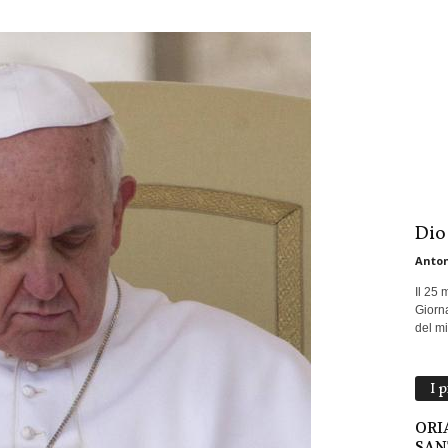
Dio
Anton
Il 25 
Giorna
del mio
I 
ORI
SAN