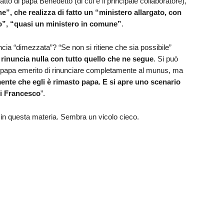
atto di papa Benedetto (di cui è il principale collaboratore),
e”, che realizza di fatto un
“ministero allargato, con
”, “quasi un ministero in comune”
.
ncia “dimezzata”? “Se non si ritiene che sia possibile”
na rinuncia nulla con tutto quello che ne segue
. Si può
 papa emerito di rinunciare completamente al munus, ma
ente che egli è rimasto papa. E si apre uno scenario
di Francesco
”.
n questa materia. Sembra un vicolo cieco.