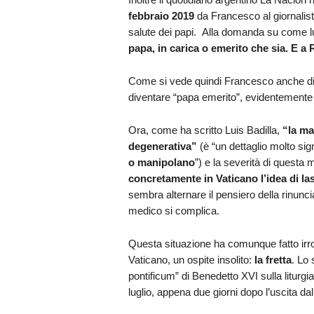
febbraio 2019
da Francesco al giornali
salute dei papi. Alla domanda su come l
papa, in carica o emerito che sia. E a
Come si vede quindi Francesco anche d
diventare “papa emerito”, evidentemente pe
Ora, come ha scritto Luis Badilla,
“la ma
degenerativa”
(è “un dettaglio molto sig
o manipolano
”) e la severità di questa 
concretamente in Vaticano l’idea di la
sembra alternare il pensiero della rinunc
medico si complica.
Questa situazione ha comunque fatto irro
Vaticano, un ospite insolito:
la fretta
. Lo 
pontificum” di Benedetto XVI sulla liturgia
luglio, appena due giorni dopo l’uscita dal