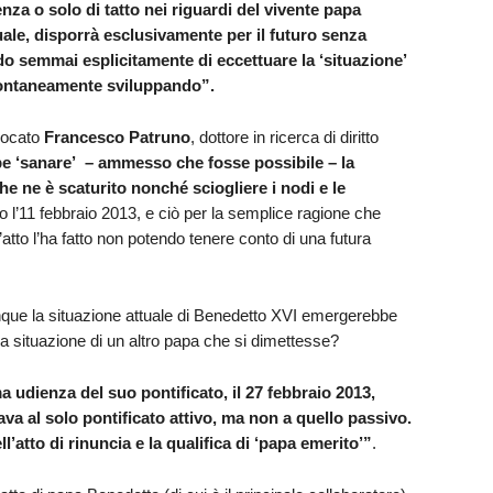
nza o solo di tatto nei riguardi del vivente papa
le, disporrà esclusivamente per il futuro senza
ando semmai esplicitamente di eccettuare la
‘situazione’
ontaneamente sviluppando”.
vvocato
Francesco Patruno
, dottore in ricerca di diritto
e ‘sanare’
– ammesso che fosse possibile – la
he ne è scaturito nonché sciogliere i nodi e le
 l’11 febbraio 2013, e ciò per la semplice ragione che
to l’ha fatto non potendo tenere conto di una futura
que la situazione attuale di Benedetto XVI emergerebbe
alla situazione di un altro papa che si dimettesse?
ma udienza del suo pontificato, il 27 febbraio 2013,
va al solo pontificato attivo, ma non a quello passivo.
’atto di rinuncia e la qualifica di ‘papa emerito’”
.