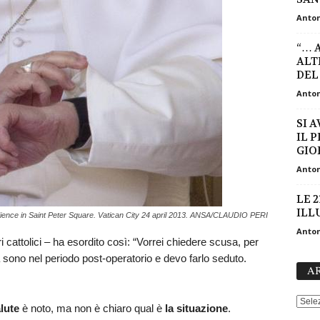
Anton
“… 
ALT
DEL
Anton
SI 
IL 
GIO
Anton
LE 2
ILL
ience in Saint Peter Square. Vatican City 24 april 2013. ANSA/CLAUDIO PERI
Anton
ri cattolici – ha esordito così: “Vorrei chiedere scusa, per
sono nel periodo post-operatorio e devo farlo seduto.
AR
lute
è noto, ma non è chiaro qual è
la situazione
.