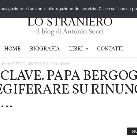
navigazione e funzionali all’erogazione del servizio. Clicca su "cookie poli
HOME
BIOGRAFIA
LIBRI
CONTATTI
IO HA FRETTA DI LEGIFERARE SU RINUNCIA E...
NCLAVE. PAPA BERGO
EGIFERARE SU RINUNC
A…
N