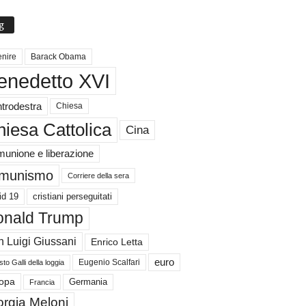
g
nire
Barack Obama
enedetto XVI
trodestra
Chiesa
iesa Cattolica
Cina
unione e liberazione
munismo
Corriere della sera
id 19
cristiani perseguitati
nald Trump
 Luigi Giussani
Enrico Letta
euro
Eugenio Scalfari
to Galli della loggia
Germania
opa
Francia
orgia Meloni