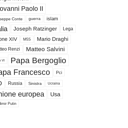
ovanni Paolo II
islam
guerra
seppe Conte
alia
Joseph Ratzinger
Lega
Mario Draghi
one XIV
M5S
Matteo Salvini
teo Renzi
Papa Bergoglio
o VI
apa Francesco
Pci
D
Russia
Sinistra
Ucraina
nione europea
Usa
imir Putin