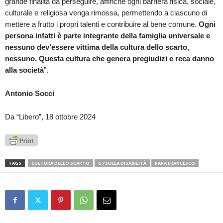
grande finalità da perseguire, affinché ogni barriera fisica, sociale,
culturale e religiosa venga rimossa, permettendo a ciascuno di
mettere a frutto i propri talenti e contribuire al bene comune.
Ogni
persona infatti è parte integrante della famiglia universale e
nessuno dev’essere vittima della cultura dello scarto,
nessuno. Questa cultura che genera pregiudizi e reca danno
alla società
”.
Antonio Socci
Da “Libero”, 18 ottobre 2024
TAGS
CULTURA DELLO SCARTO
G7 SULLA DISABILITÀ
PAPA FRANCESCO