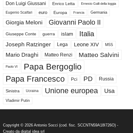
Don Luigi Giussani
Enrico Letta
Ernesto Galli della loggia
euro
Germania
Europa
Eugenio Scalfari
Francia
Giovanni Paolo II
Giorgia Meloni
Italia
islam
guerra
Giuseppe Conte
Joseph Ratzinger
Leone XIV
Lega
M5S
Matteo Salvini
Mario Draghi
Matteo Renzi
Papa Bergoglio
Paolo VI
Papa Francesco
PD
Russia
Pci
Unione europea
Usa
Sinistra
Ucraina
Vladimir Putin
Copyright © 2026 Antonio Socci (cod. fisc. SCCNTN59A18I726O) -
Creato da
digital idea srl