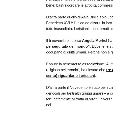
bene: basti ricordare le atrocità commess
D’altra parte quello di Asia Bibi è solo uno
Benedetto XVI è l’unica ad alzarsi in loro 
tutto inascoltata. I cristiani sono tornat
Il 5 novembre scorso
Angela Merkel
ha 
perseguitata del mondo”
. Ebbene, è st
occupano di diritti umani. Perché non è “p
Eppure la benemerita associazione “Aiuto 
religiosa nel mondo”, ha rilevato che
tre 
cento) riguardano i cristiani
.
D’altra parte il Novecento è stato per i c
genocidi per tanti altri gruppi umani – a
fortunatamente si tratta di orrori universa
noi.