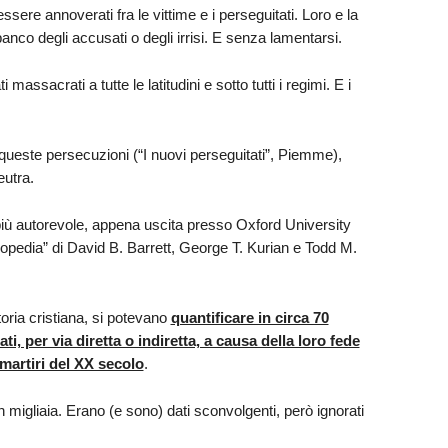
essere annoverati fra le vittime e i perseguitati. Loro e la
co degli accusati o degli irrisi. E senza lamentarsi.
massacrati a tutte le latitudini e sotto tutti i regimi. E i
u queste persecuzioni (“I nuovi perseguitati”, Piemme),
neutra.
più autorevole, appena uscita presso Oxford University
opedia” di David B. Barrett, George T. Kurian e Todd M.
oria cristiana, si potevano
quantificare in circa 70
i, per via diretta o indiretta, a causa della loro fede
martiri del XX secolo
.
n migliaia. Erano (e sono) dati sconvolgenti, però ignorati