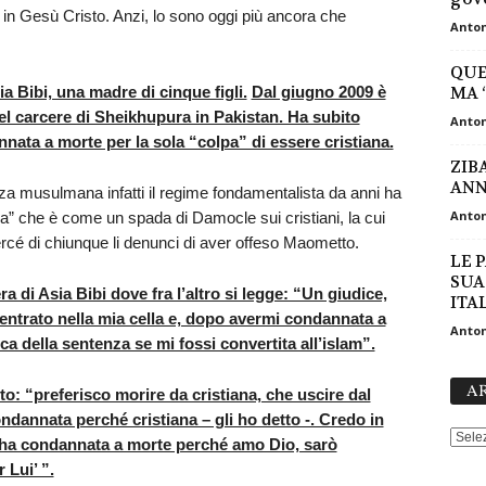
e in Gesù Cristo. Anzi, lo sono oggi più ancora che
Anton
QUEL
a Bibi, una madre di cinque figli.
Dal giugno 2009 è
MA 
nel carcere di Sheikhupura in Pakistan. Ha subito
Anton
nnata a morte per la sola “colpa” di essere cristiana.
ZIBA
ANN
a musulmana infatti il regime fondamentalista da anni ha
Anton
mia” che è come un spada di Damocle sui cristiani, la cui
a mercé di chiunque li denunci di aver offeso Maometto.
LE 
SUA
a di Asia Bibi dove fra l’altro si legge: “Un giudice,
ITAL
entrato nella mia cella e, dopo avermi condannata a
Anton
oca della sentenza se mi fossi convertita all’islam”.
AR
: “preferisco morire da cristiana, che uscire dal
dannata perché cristiana – gli ho detto -. Credo in
i ha condannata a morte perché amo Dio, sarò
 Lui’ ”.