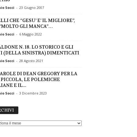
io Socci
-
23 Giugno 2007
LI CHE “GESU’ E’ IL MIGLIORE”,
“MOLTO GLI MANCA”…
io Socci
-
6 Maggio 2022
LDONE N. 18. LO STORICO E GLI
I (DELLA SINISTRA) DIMENTICATI
io Socci
-
28 Agosto 2021
PAROLE DI DEAN GREGORY PER LA
 PICCOLA, LE POLEMICHE
IANE E IL...
io Socci
-
3 Dicembre 2023
ARCHIVI
CHIVI