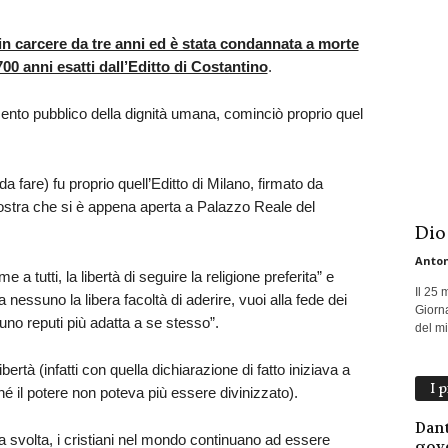
 in carcere da tre anni ed è stata condannata a morte
00 anni esatti dall’Editto di Costantino
.
imento pubblico della dignità umana, cominciò proprio quel
a fare) fu proprio quell’Editto di Milano, firmato da
ostra che si è appena aperta a Palazzo Reale del
Dio
Anton
 a tutti, la libertà di seguire la religione preferita” e
Il 25 
 nessuno la libera facoltà di aderire, vuoi alla fede dei
Giorna
cuno reputi più adatta a se stesso”.
del mio
ibertà (infatti con quella dichiarazione di fatto iniziava a
I 
hé il potere non poteva più essere divinizzato).
Dant
a svolta, i cristiani nel mondo continuano ad essere
gov