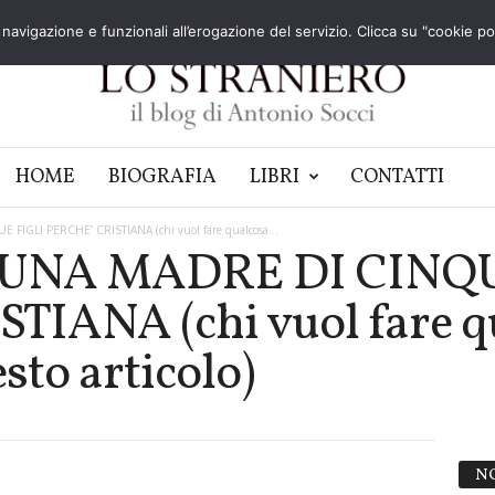
navigazione e funzionali all’erogazione del servizio. Clicca su "cookie poli
HOME
BIOGRAFIA
LIBRI
CONTATTI
GLI PERCHE’ CRISTIANA (chi vuol fare qualcosa...
UNA MADRE DI CINQU
IANA (chi vuol fare qu
sto articolo)
N