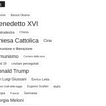
g
nire
Barack Obama
enedetto XVI
trodestra
Chiesa
iesa Cattolica
Cina
unione e liberazione
munismo
Corriere della sera
id 19
cristiani perseguitati
nald Trump
 Luigi Giussani
Enrico Letta
euro
Eugenio Scalfari
to Galli della loggia
Germania
opa
Francia
orgia Meloni