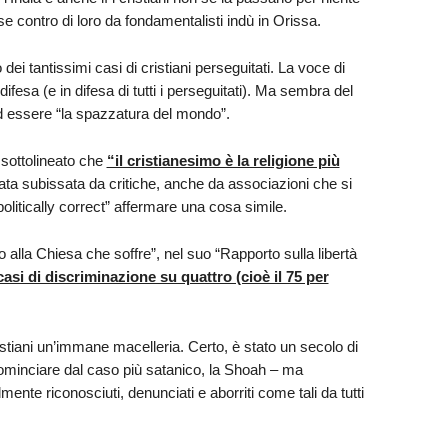
e contro di loro da fondamentalisti indù in Orissa.
 dei tantissimi casi di cristiani perseguitati. La voce di
difesa (e in difesa di tutti i perseguitati). Ma sembra del
i ad essere “la spazzatura del mondo”.
sottolineato che
“il cristianesimo è la religione più
ata subissata da critiche, anche da associazioni che si
olitically correct” affermare una cosa simile.
alla Chiesa che soffre”, nel suo “Rapporto sulla libertà
casi di discriminazione su quattro (cioè il 75 per
ristiani un’immane macelleria. Certo, è stato un secolo di
 cominciare dal caso più satanico, la Shoah – ma
lmente riconosciuti, denunciati e aborriti come tali da tutti