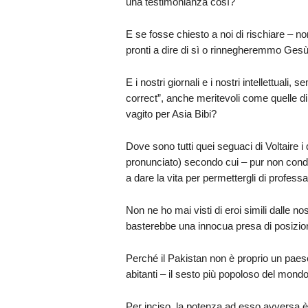
una testimonianza così?
E se fosse chiesto a noi di rischiare – n
pronti a dire di sì o rinnegheremmo Gesù
E i nostri giornali e i nostri intellettuali, 
correct”, anche meritevoli come quelle 
vagito per Asia Bibi?
Dove sono tutti quei seguaci di Voltaire i
pronunciato) secondo cui – pur non condi
a dare la vita per permettergli di professa
Non ne ho mai visti di eroi simili dalle no
basterebbe una innocua presa di posizio
Perché il Pakistan non è proprio un paes
abitanti – il sesto più popoloso del mondo
Per inciso, la potenza ad esso avversa è l