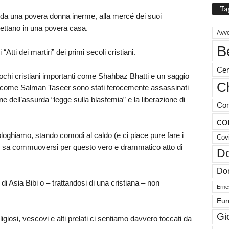
Ta
 da una povera donna inerme, alla mercé dei suoi
spettano in una povera casa.
Avve
B
tti dei martiri” dei primi secoli cristiani.
Cen
pochi cristiani importanti come Shahbaz Bhatti e un saggio
Ch
) come Salman Taseer sono stati ferocemente assassinati
e dell’assurda “legge sulla blasfemia” e la liberazione di
Com
co
ologhiamo, stando comodi al caldo (e ci piace pure fare i
Cov
he sa commuoversi per questo vero e drammatico atto di
Do
Don
i Asia Bibi o – trattandosi di una cristiana – non
Ernes
Eur
Gi
eligiosi, vescovi e alti prelati ci sentiamo davvero toccati da