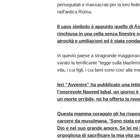
perseguitati e massacrati per la loro fed
nell’antica Roma.
Il caso simbolo è appunto quello di Asi
rinchiusa in una cella senza finestre 
atrocità e umiliazioni ed è stata conda
In questo paese a stragrande maggioranz
varato la terrificante “legge sulla blasfe
vita, i cui figli, i cui beni sono così all
Ieri “Avvenire” ha pubblicato una letter
l’onorevole Naveed Iqbal, un giorno è 
un morte orribile, mi ha offerto la rev
Questa mamma coraggio gli ha risposto
carcere da musulmana. ‘Sono stata con
Dio e nel suo grande amore. Se lei m
orgogliosa di sacrificare la mia vita per