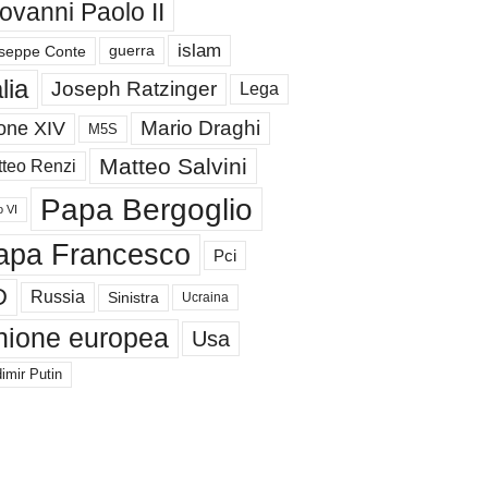
ovanni Paolo II
islam
guerra
seppe Conte
alia
Joseph Ratzinger
Lega
Mario Draghi
one XIV
M5S
Matteo Salvini
teo Renzi
Papa Bergoglio
o VI
apa Francesco
Pci
D
Russia
Sinistra
Ucraina
nione europea
Usa
imir Putin