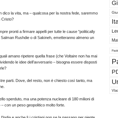
Gi
Giu
on dico la vita, ma – qualcosa per la nostra fede, saremmo
 Cristo?
It
Le
sempre pronti a firmare appelli per tutte le cause “politically
di Salman Rushdie o di Sakineh, emetteranno almeno un
Mat
Paol
 quali amano ripetere quella frase (che Voltaire non ha mai
P
videndo le idee dell’avversario – bisogna essere disposti
rle?
P
stre parti. Dove, del resto, non è chiesto così tanto, ma
U
ne.
Vlad
ello sperduto, ma una potenza nucleare di 180 milioni di
 – con un peso geopolitico molto forte.
’India e anche lì i cristiani non se la passano per niente