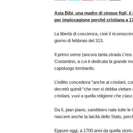
Asia Bibi, una madre di cinque figli, è
per impiccagione perché cristiana a 17
La libertà di coscienza, cioè il riconosc
giorno di febbraio del 313.
Il primo seme (ancora tanta strada c’era d
Costantino, a cui è dedicata la grande m
capoluogo lombardo.
L’editto concedeva “anche ai cristiani, come
decretò quindi “che non si debba vietare a
cristiani, vuoi a quella religione che cias
Da lì, pian piano, sarebbero nate tutte le l
nascere anche la laicità dello Stato, perc
Eppure oggi, a 1700 anni da quella storic