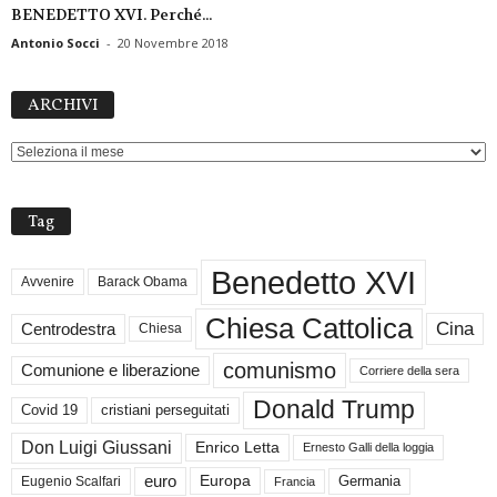
BENEDETTO XVI. Perché...
Antonio Socci
-
20 Novembre 2018
ARCHIVI
ARCHIVI
Tag
Benedetto XVI
Avvenire
Barack Obama
Chiesa Cattolica
Cina
Centrodestra
Chiesa
comunismo
Comunione e liberazione
Corriere della sera
Donald Trump
Covid 19
cristiani perseguitati
Don Luigi Giussani
Enrico Letta
Ernesto Galli della loggia
euro
Germania
Europa
Eugenio Scalfari
Francia