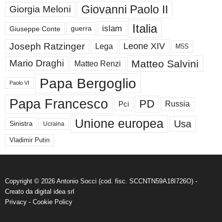
Giovanni Paolo II
Giorgia Meloni
Italia
islam
guerra
Giuseppe Conte
Joseph Ratzinger
Leone XIV
Lega
M5S
Matteo Salvini
Mario Draghi
Matteo Renzi
Papa Bergoglio
Paolo VI
Papa Francesco
PD
Russia
Pci
Unione europea
Usa
Sinistra
Ucraina
Vladimir Putin
Copyright © 2026 Antonio Socci (cod. fisc. SCCNTN59A18I726O) -
Creato da
digital idea srl
Privacy
-
Cookie Policy