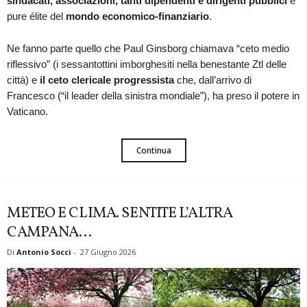
sindacati, associazioni, tanti dipendenti e dirigenti pubblici
e
pure élite del
mondo economico-finanziario
.
Ne fanno parte quello che Paul Ginsborg chiamava “ceto medio
riflessivo” (i sessantottini imborghesiti nella benestante Ztl delle
città) e
il ceto clericale progressista
che, dall’arrivo di
Francesco (“il leader della sinistra mondiale”), ha preso il potere in
Vaticano.
Continua
METEO E CLIMA. SENTITE L’ALTRA
CAMPANA…
Di
Antonio Socci
-
27 Giugno 2026