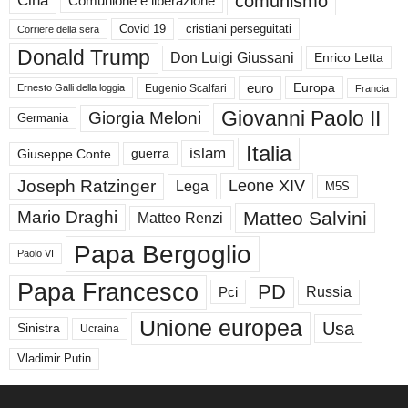
comunismo
Cina
Comunione e liberazione
Covid 19
cristiani perseguitati
Corriere della sera
Donald Trump
Don Luigi Giussani
Enrico Letta
euro
Europa
Eugenio Scalfari
Ernesto Galli della loggia
Francia
Giovanni Paolo II
Giorgia Meloni
Germania
Italia
islam
guerra
Giuseppe Conte
Joseph Ratzinger
Leone XIV
Lega
M5S
Matteo Salvini
Mario Draghi
Matteo Renzi
Papa Bergoglio
Paolo VI
Papa Francesco
PD
Russia
Pci
Unione europea
Usa
Sinistra
Ucraina
Vladimir Putin