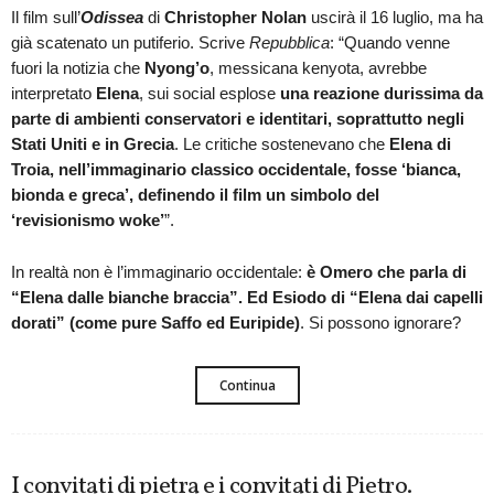
Il film sull’
Odissea
di
Christopher Nolan
uscirà il 16 luglio, ma ha
già scatenato un putiferio. Scrive
Repubblica
: “Quando venne
fuori la notizia che
Nyong’o
, messicana kenyota, avrebbe
interpretato
Elena
, sui social esplose
una reazione durissima da
parte di ambienti conservatori e identitari, soprattutto negli
Stati Uniti e in Grecia
. Le critiche sostenevano che
Elena di
Troia, nell’immaginario classico occidentale, fosse ‘bianca,
bionda e greca’, definendo il film un simbolo del
‘revisionismo woke’
”.
In realtà non è l’immaginario occidentale:
è Omero che parla di
“Elena dalle bianche braccia”. Ed Esiodo di “Elena dai capelli
dorati” (come pure Saffo ed Euripide)
. Si possono ignorare?
Continua
I convitati di pietra e i convitati di Pietro.