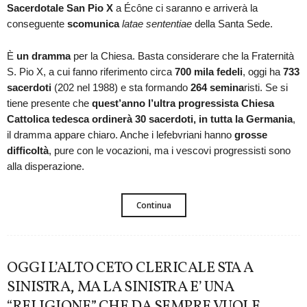
Sacerdotale San Pio X
a Écône ci saranno e arriverà la
conseguente
scomunica
latae sententiae
della Santa Sede.
È
un dramma
per la Chiesa. Basta considerare che la Fraternità
S. Pio X, a cui fanno riferimento circa
700 mila fedeli
, oggi ha
733
sacerdoti
(202 nel 1988) e sta formando
264 semina
risti. Se si
tiene presente che
quest’anno l’ultra progressista Chiesa
Cattolica tedesca ordinerà 30 sacerdoti, in tutta la Germania
,
il dramma appare chiaro. Anche i lefebvriani hanno
grosse
difficoltà
, pure con le vocazioni, ma i vescovi progressisti sono
alla disperazione.
Continua
OGGI L’ALTO CETO CLERICALE STA A
SINISTRA, MA LA SINISTRA E’ UNA
“RELIGIONE” CHE DA SEMPRE VUOLE