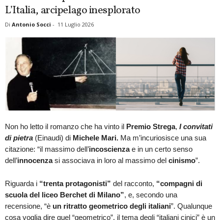
L’Italia, arcipelago inesplorato
Di
Antonio Socci
-
11 Luglio 2026
Non ho letto il romanzo che ha vinto il
Premio Strega
,
I convitati
di pietra
(Einaudi) di
Michele Mari.
Ma m’incuriosisce una sua
citazione: “il massimo dell’
incoscienza
e in un certo senso
dell’
innocenza
si associava in loro al massimo del
cinismo
”.
Riguarda i
“trenta protagonisti”
del racconto,
“compagni di
scuola del liceo Berchet di Milano”
, e, secondo una
recensione, “è
un ritratto geometrico degli italiani
”. Qualunque
cosa voglia dire quel “geometrico”, il tema degli “italiani cinici” è un