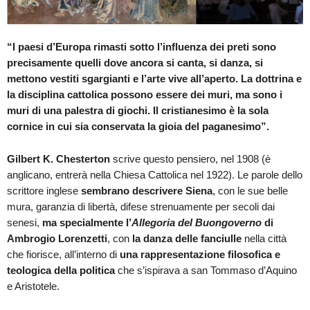
“I paesi d’Europa rimasti sotto l’influenza dei preti sono
precisamente quelli dove ancora si canta, si danza, si
mettono vestiti sgargianti e l’arte vive all’aperto. La dottrina e
la disciplina cattolica possono essere dei muri, ma sono i
muri di una palestra di giochi. Il cristianesimo è la sola
cornice in cui sia conservata la gioia del paganesimo”.
Gilbert K. Chesterton
scrive questo pensiero, nel 1908 (è
anglicano, entrerà nella Chiesa Cattolica nel 1922). Le parole dello
scrittore inglese
sembrano descrivere Siena
, con le sue belle
mura, garanzia di libertà, difese strenuamente per secoli dai
senesi,
ma specialmente l’
Allegoria del Buongoverno
di
Ambrogio Lorenzetti
, con
la danza delle fanciulle
nella città
che fiorisce, all’interno di
una rappresentazione filosofica e
teologica della politica
che s’ispirava a san Tommaso d’Aquino
e Aristotele.