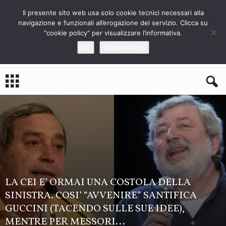
Il presente sito web usa solo cookie tecnici necessari alla
navigazione e funzionali all’erogazione del servizio. Clicca su
"cookie policy" per visualizzare l’informativa.
OK
Cookie Policy
L
o
S
t
r
a
n
i
e
r
o
LA CEI E’ ORMAI UNA COSTOLA DELLA
SINISTRA. COSI’ “AVVENIRE” SANTIFICA
GUCCINI (TACENDO SULLE SUE IDEE),
MENTRE PER MESSORI...