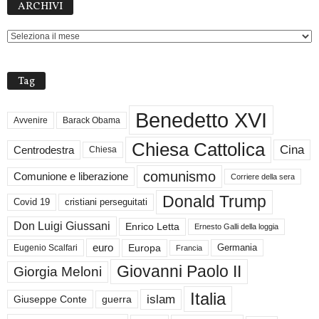
ARCHIVI
Tag
Benedetto XVI
Avvenire
Barack Obama
Chiesa Cattolica
Cina
Centrodestra
Chiesa
comunismo
Comunione e liberazione
Corriere della sera
Donald Trump
Covid 19
cristiani perseguitati
Don Luigi Giussani
Enrico Letta
Ernesto Galli della loggia
euro
Germania
Europa
Eugenio Scalfari
Francia
Giovanni Paolo II
Giorgia Meloni
Italia
islam
guerra
Giuseppe Conte