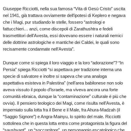
Giuseppe Ricciotti, nella sua famosa “Vita di Gesù Cristo” uscita
nel 1941, già trattava ovviamente dell’ipotesi di Keplero e negava
che i Magi, pur studiando le stelle, fossero “astrologi e
fattucchieri… anzi, come discepoli di Zarathushtra e fedeli
trasmettitori dell’Avesta, essi dovevano essere i naturali nemici
delle dottrine astrologiche e mantiche dei Caldei, le quali sono
recisamente condannate nell’Avesta”.
Dunque come si spiega il loro viaggio e la loro “adorazione”? “In
Persia” spiega Ricciotti “si aspettava per tradizione interna una
specie di salvatore e inoltre si sapeva che una analoga
aspettativa esisteva in Palestina” (nell’area babilonese non solo
aveva vissuto il popolo d’Israele, ma viveva ancora una forte
comunità ebraica, dunque la “contaminazione” culturale è più che
ovvia). Il pensiero teologico dei Magi, come risulta nell’Avesta, è
imperniato sulla lotta fra il Bene e il Male, fra Ahura-Madzah (il
“Saggio Signore”) e Angra-Mainyu, lo spirito del male. Ricciotti
sottolinea che in questa lotta entra come protagonista la figura del
“saushyant”, un “soccorritore”, un personaggio escatologico che