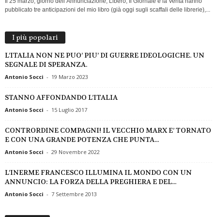
Il 25 marzo, giorno dell’Annunciazione, Libero, Il Giornale e la Verità hanno
pubblicato tre anticipazioni del mio libro (già oggi sugli scaffali delle librerie),...
I più popolari
L’ITALIA NON NE PUO’ PIU’ DI GUERRE IDEOLOGICHE. UN
SEGNALE DI SPERANZA.
Antonio Socci
-
19 Marzo 2023
STANNO AFFONDANDO L’ITALIA
Antonio Socci
-
15 Luglio 2017
CONTRORDINE COMPAGNI! IL VECCHIO MARX E’ TORNATO
E CON UNA GRANDE POTENZA CHE PUNTA...
Antonio Socci
-
29 Novembre 2022
L’INERME FRANCESCO ILLUMINA IL MONDO CON UN
ANNUNCIO: LA FORZA DELLA PREGHIERA E DEL...
Antonio Socci
-
7 Settembre 2013
ARCHIVI