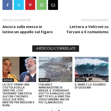
Articolo precedente
Articolo successivo
Ancora sulla messa in
Lettera a Veltroni su
latino:un appello sul Figaro
Terzani e il comunismo
ARTICOLI CORRELATI
Articoli
Articoli
Articoli
LA CEI E’ ORMAI UNA
ITALIANI E
IL MARE E LO SGUARDO
COSTOLA DELLA
IMMIGRAZIONE DI
DI GIUSSANI
SINISTRA. COSI’
MASSA. IL SONDAGGIO
“AVVENIRE” SANTIFICA
(FATTO A MAGGIO) CHE
GUCCINI (TACENDO
METTE KO LA SINISTRA
SULLE SUE IDEE),
(OGGI SAREBBE ANCOR
MENTRE PER MESSORI E
PIU’ CLAMOROSO)
RUINI…