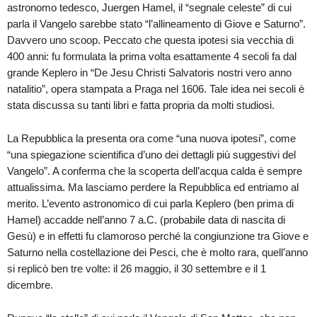
astronomo tedesco, Juergen Hamel, il “segnale celeste” di cui
parla il Vangelo sarebbe stato “l’allineamento di Giove e Saturno”.
Davvero uno scoop. Peccato che questa ipotesi sia vecchia di
400 anni: fu formulata la prima volta esattamente 4 secoli fa dal
grande Keplero in “De Jesu Christi Salvatoris nostri vero anno
natalitio”, opera stampata a Praga nel 1606. Tale idea nei secoli è
stata discussa su tanti libri e fatta propria da molti studiosi.
La Repubblica la presenta ora come “una nuova ipotesi”, come
“una spiegazione scientifica d’uno dei dettagli più suggestivi del
Vangelo”. A conferma che la scoperta dell’acqua calda è sempre
attualissima. Ma lasciamo perdere la Repubblica ed entriamo al
merito. L’evento astronomico di cui parla Keplero (ben prima di
Hamel) accadde nell’anno 7 a.C. (probabile data di nascita di
Gesù) e in effetti fu clamoroso perché la congiunzione tra Giove e
Saturno nella costellazione dei Pesci, che è molto rara, quell’anno
si replicò ben tre volte: il 26 maggio, il 30 settembre e il 1
dicembre.