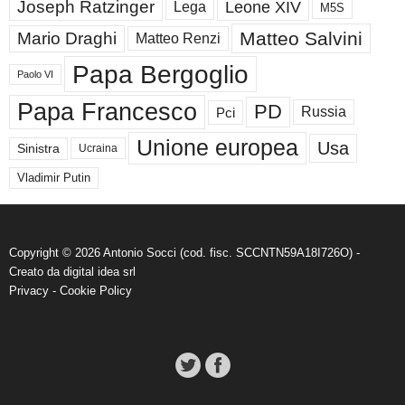
Joseph Ratzinger
Leone XIV
Lega
M5S
Matteo Salvini
Mario Draghi
Matteo Renzi
Papa Bergoglio
Paolo VI
Papa Francesco
PD
Russia
Pci
Unione europea
Usa
Sinistra
Ucraina
Vladimir Putin
Copyright © 2026 Antonio Socci (cod. fisc. SCCNTN59A18I726O) -
Creato da
digital idea srl
Privacy
-
Cookie Policy