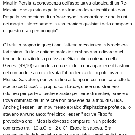
Magi in Persia la conoscenza dell’aspettativa giudaica di un Re-
Messia: che questa aspettativa straniera fosse identificata con
l’aspettativa persiana di un ‘saushyant’-soccorritore e che taluni
dei magi si interessasero in una maniera qualsiasi della comparsa
di questo gran personaggio”.
Oltretutto proprio in quegli anni l’attesa messianica in Israele era
fortissima. Tutte le antiche profezie sembravano indicare quel
tempo. Innanzitutto la profezia di Giacobbe contenuta nella
Genesi (49,10) secondo la quale “colui a cui appartiene il bastone
del comando e a cui è dovuta l’obbedienza dei popoli”, ovvero il
Messia-Salvatore, non verrà fino al tempo in cui “non sarà tolto lo
scettro da Giuda”. E proprio con Erode, che è uno straniero
(idumeo per parte di padre e arabo per parte di madre), Israele si
trova dominato da un re che non proviene dalla tribù di Giuda.
Anche gli esseni, un movimento ebraico d’ispirazione profetica, lo
stavano annunciando: “nei circoli esseni” scrive Firpo “si
prevedeva che il Messia dovesse comparire in un periodo
compreso tra il 10 a.C. e il 2 d.C”. Erode lo sapeva. Era
ossessionato dalle antiche profezie ebraiche, cercò addirittura di