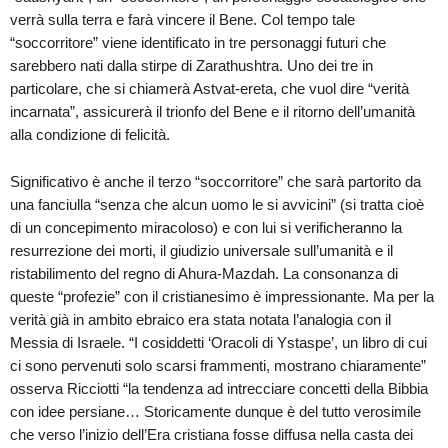
verrà sulla terra e farà vincere il Bene. Col tempo tale
“soccorritore” viene identificato in tre personaggi futuri che
sarebbero nati dalla stirpe di Zarathushtra. Uno dei tre in
particolare, che si chiamerà Astvat-ereta, che vuol dire “verità
incarnata”, assicurerà il trionfo del Bene e il ritorno dell’umanità
alla condizione di felicità.
Significativo è anche il terzo “soccorritore” che sarà partorito da
una fanciulla “senza che alcun uomo le si avvicini” (si tratta cioè
di un concepimento miracoloso) e con lui si verificheranno la
resurrezione dei morti, il giudizio universale sull’umanità e il
ristabilimento del regno di Ahura-Mazdah. La consonanza di
queste “profezie” con il cristianesimo è impressionante. Ma per la
verità già in ambito ebraico era stata notata l’analogia con il
Messia di Israele. “I cosiddetti ‘Oracoli di Ystaspe’, un libro di cui
ci sono pervenuti solo scarsi frammenti, mostrano chiaramente”
osserva Ricciotti “la tendenza ad intrecciare concetti della Bibbia
con idee persiane… Storicamente dunque è del tutto verosimile
che verso l’inizio dell’Era cristiana fosse diffusa nella casta dei