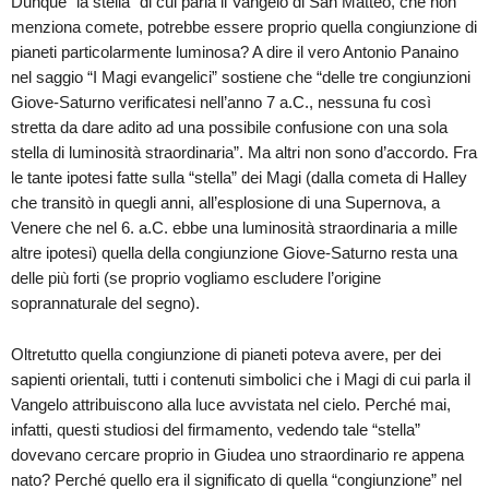
Dunque “la stella” di cui parla il Vangelo di San Matteo, che non
menziona comete, potrebbe essere proprio quella congiunzione di
pianeti particolarmente luminosa? A dire il vero Antonio Panaino
nel saggio “I Magi evangelici” sostiene che “delle tre congiunzioni
Giove-Saturno verificatesi nell’anno 7 a.C., nessuna fu così
stretta da dare adito ad una possibile confusione con una sola
stella di luminosità straordinaria”. Ma altri non sono d’accordo. Fra
le tante ipotesi fatte sulla “stella” dei Magi (dalla cometa di Halley
che transitò in quegli anni, all’esplosione di una Supernova, a
Venere che nel 6. a.C. ebbe una luminosità straordinaria a mille
altre ipotesi) quella della congiunzione Giove-Saturno resta una
delle più forti (se proprio vogliamo escludere l’origine
soprannaturale del segno).
Oltretutto quella congiunzione di pianeti poteva avere, per dei
sapienti orientali, tutti i contenuti simbolici che i Magi di cui parla il
Vangelo attribuiscono alla luce avvistata nel cielo. Perché mai,
infatti, questi studiosi del firmamento, vedendo tale “stella”
dovevano cercare proprio in Giudea uno straordinario re appena
nato? Perché quello era il significato di quella “congiunzione” nel