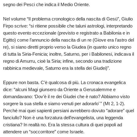
segno dei Pesci che indica il Medio Oriente.
Nel volume “Il problema cronologico della nascita di Gesù”, Giulio
Firpo scrive: “si ritiene possibile che taluni astrologi, interpretando
questo evento eccezionale (previsto e registrato a Babilonia e in
Egitto) come l’annuncio della nascita di un re (Giove era l’astro del
re), si siano diretti proprio verso la Giudea (in quanto unico regno
di tutta la Siria-Fenicia; inoltre, Saturno, per i Babilonesi, indicava il
regno di Amurru, cioè la Siria; infine, secondo una tradizione
rabbinica medievale, Saturno era la stella dei Giudei)”.
Eppure non basta. C’è qualcosa di più. La cronaca evangelica
dice: “alcuni Magi giunsero da Oriente a Gerusalemme e
domandavano: ‘Dov’è il re dei Giudei che è nato? Abbiamo visto
sorgere la sua stella e siamo venuti per adorarlo’ ” (Mt 2, 1-2).
Perché mai quei sapienti persiani avrebbero dovuto “adorare” quel
fanciullo? Non è una forzatura dell’evangelista, una leggenda
cristiana? In realtà no. Era la stessa cultura di quei popoli ad
attendere un “soccorritore” come Israele.