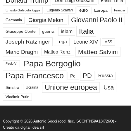
Donald Trump
Don Luigi Giussani
Enrico Letta
euro
Europa
Eugenio Scalfari
Ernesto Galli della loggia
Francia
Giovanni Paolo II
Giorgia Meloni
Germania
Italia
islam
guerra
Giuseppe Conte
Joseph Ratzinger
Leone XIV
Lega
M5S
Matteo Salvini
Mario Draghi
Matteo Renzi
Papa Bergoglio
Paolo VI
Papa Francesco
PD
Russia
Pci
Unione europea
Usa
Sinistra
Ucraina
Vladimir Putin
Copyright © 2026 Antonio Socci (cod. fisc. SCCNTN59A18I726O) -
Creato da
digital idea srl