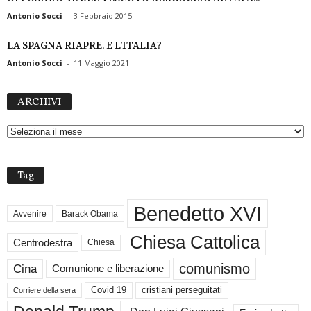
Antonio Socci
-
3 Febbraio 2015
LA SPAGNA RIAPRE. E L’ITALIA?
Antonio Socci
-
11 Maggio 2021
A
ARCHIVI
R
C
H
I
V
Tag
I
Benedetto XVI
Avvenire
Barack Obama
Chiesa Cattolica
Centrodestra
Chiesa
comunismo
Cina
Comunione e liberazione
Covid 19
cristiani perseguitati
Corriere della sera