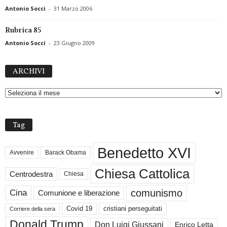
Antonio Socci
-
31 Marzo 2006
Rubrica 85
Antonio Socci
-
23 Giugno 2009
A
ARCHIVI
R
C
H
I
V
Tag
I
Benedetto XVI
Avvenire
Barack Obama
Chiesa Cattolica
Centrodestra
Chiesa
comunismo
Cina
Comunione e liberazione
Covid 19
cristiani perseguitati
Corriere della sera
Donald Trump
Don Luigi Giussani
Enrico Letta