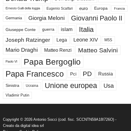
euro
Europa
Eugenio Scalfari
Ernesto Galli della loggia
Francia
Giovanni Paolo II
Giorgia Meloni
Germania
Italia
islam
guerra
Giuseppe Conte
Joseph Ratzinger
Leone XIV
Lega
M5S
Matteo Salvini
Mario Draghi
Matteo Renzi
Papa Bergoglio
Paolo VI
Papa Francesco
PD
Russia
Pci
Unione europea
Usa
Sinistra
Ucraina
Vladimir Putin
Copyright © 2026 Antonio Socci (cod. fisc. SCCNTN59A18I726O) -
Creato da
digital idea srl