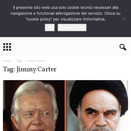
Il presente sito web usa solo cookie tecnici necessari alla
navigazione e funzionali all’erogazione del servizio. Clicca su
"cookie policy" per visualizzare l’informativa.
OK
Cookie Policy
L
o
S
t
Home
Tags
Jimmy Carter
r
Tag: Jimmy Carter
a
n
i
e
r
o