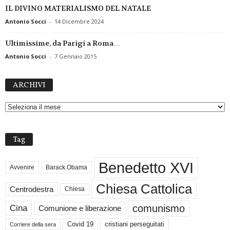
IL DIVINO MATERIALISMO DEL NATALE
Antonio Socci
-
14 Dicembre 2024
Ultimissime, da Parigi a Roma…
Antonio Socci
-
7 Gennaio 2015
A
ARCHIVI
R
C
H
I
V
Tag
I
Benedetto XVI
Avvenire
Barack Obama
Chiesa Cattolica
Centrodestra
Chiesa
comunismo
Cina
Comunione e liberazione
Covid 19
cristiani perseguitati
Corriere della sera