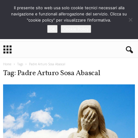
Il presente sito web usa solo cookie tecnici necessari alla
navigazione e funzionali all’erogazione del servizio. Clicca su
"cookie policy" per visualizzare l’informativa.
OK
Cookie Policy
L
o
S
t
Home
Tags
Padre Arturo Sosa Abascal
r
Tag: Padre Arturo Sosa Abascal
a
n
i
e
r
o