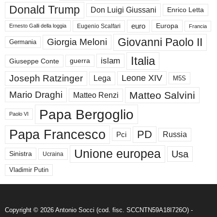
Donald Trump
Don Luigi Giussani
Enrico Letta
euro
Europa
Eugenio Scalfari
Ernesto Galli della loggia
Francia
Giovanni Paolo II
Giorgia Meloni
Germania
Italia
islam
guerra
Giuseppe Conte
Joseph Ratzinger
Leone XIV
Lega
M5S
Matteo Salvini
Mario Draghi
Matteo Renzi
Papa Bergoglio
Paolo VI
Papa Francesco
PD
Russia
Pci
Unione europea
Usa
Sinistra
Ucraina
Vladimir Putin
Copyright © 2026 Antonio Socci (cod. fisc. SCCNTN59A18I726O) -