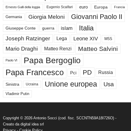
euro
Europa
Eugenio Scalfari
Ernesto Galli della loggia
Francia
Giovanni Paolo II
Giorgia Meloni
Germania
Italia
islam
guerra
Giuseppe Conte
Joseph Ratzinger
Leone XIV
Lega
M5S
Matteo Salvini
Mario Draghi
Matteo Renzi
Papa Bergoglio
Paolo VI
Papa Francesco
PD
Russia
Pci
Unione europea
Usa
Sinistra
Ucraina
Vladimir Putin
Copyright © 2026 Antonio Socci (cod. fisc. SCCNTN59A18I726O) -
Creato da
digital idea srl
Privacy
-
Cookie Policy