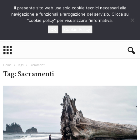
Il presente sito web usa solo cookie tecnici necessari alla
navigazione e funzionali all’erogazione del servizio. Clicca su
"cookie policy" per visualizzare l’informativa.
OK
Cookie Policy
L
o
S
t
Home
Tags
Sacramenti
r
Tag: Sacramenti
a
n
i
e
r
o