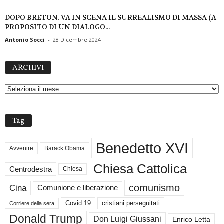
DOPO BRETON. VA IN SCENA IL SURREALISMO DI MASSA (A
PROPOSITO DI UN DIALOGO...
Antonio Socci
-
28 Dicembre 2024
A
ARCHIVI
R
C
H
I
V
Tag
I
Benedetto XVI
Avvenire
Barack Obama
Chiesa Cattolica
Centrodestra
Chiesa
comunismo
Cina
Comunione e liberazione
Covid 19
cristiani perseguitati
Corriere della sera
Donald Trump
Don Luigi Giussani
Enrico Letta