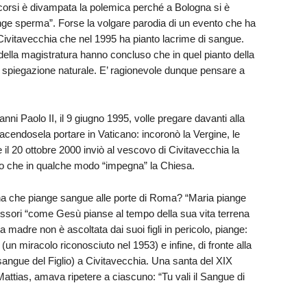
corsi è divampata la polemica perché a Bologna si è
e sperma”. Forse la volgare parodia di un evento che ha
di Civitavecchia che nel 1995 ha pianto lacrime di sangue.
ni della magistratura hanno concluso che in quel pianto della
a spiegazione naturale. E’ ragionevole dunque pensare a
nni Paolo II, il 9 giugno 1995, volle pregare davanti alla
acendosela portare in Vaticano: incoronò la Vergine, le
e il 20 ottobre 2000 inviò al vescovo di Civitavecchia la
to che in qualche modo “impegna” la Chiesa.
 che piange sangue alle porte di Roma? “Maria piange
essori “come Gesù pianse al tempo della sua vita terrena
adre non è ascoltata dai suoi figli in pericolo, piange:
n miracolo riconosciuto nel 1953) e infine, di fronte alla
 sangue del Figlio) a Civitavecchia. Una santa del XIX
attias, amava ripetere a ciascuno: “Tu vali il Sangue di