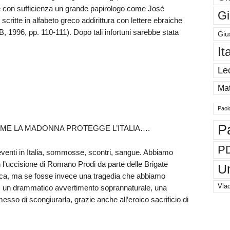
re con sufficienza un grande papirologo come José
Gi
critte in alfabeto greco addirittura con lettere ebraiche
, 1996, pp. 110-111). Dopo tali infortuni sarebbe stata
Giu
It
Le
Mat
Paol
P
COME LA MADONNA PROTEGGE L’ITALIA….
P
 eventi in Italia, sommosse, scontri, sangue. Abbiamo
 l’uccisione di Romano Prodi da parte delle Brigate
U
ica, ma se fosse invece una tragedia che abbiamo
Vlad
o, un drammatico avvertimento soprannaturale, una
esso di scongiurarla, grazie anche all’eroico sacrificio di