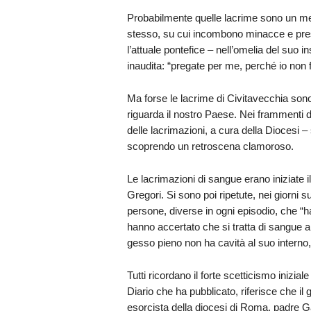
Probabilmente quelle lacrime sono un mes
stesso, su cui incombono minacce e pres
l’attuale pontefice – nell’omelia del suo 
inaudita: “pregate per me, perché io non f
Ma forse le lacrime di Civitavecchia son
riguarda il nostro Paese. Nei frammenti d
delle lacrimazioni, a cura della Diocesi – 
scoprendo un retroscena clamoroso.
Le lacrimazioni di sangue erano iniziate il
Gregori. Si sono poi ripetute, nei giorni s
persone, diverse in ogni episodio, che “h
hanno accertato che si tratta di sangue a
gesso pieno non ha cavità al suo interno
Tutti ricordano il forte scetticismo inizial
Diario che ha pubblicato, riferisce che i
esorcista della diocesi di Roma, padre Ga