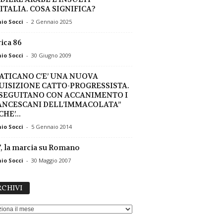
ITALIA. COSA SIGNIFICA?
io Socci
-
2 Gennaio 2025
ica 86
io Socci
-
30 Giugno 2009
VATICANO C’E’ UNA NUOVA
UISIZIONE CATTO-PROGRESSISTA.
SEGUITANO CON ACCANIMENTO I
ANCESCANI DELL’IMMACOLATA”
HE’...
io Socci
-
5 Gennaio 2014
, la marcia su Romano
io Socci
-
30 Maggio 2007
ARCHIVI
CHIVI