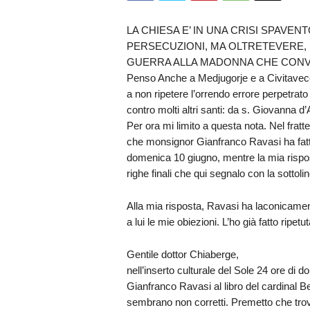
LA CHIESA E’ IN UNA CRISI SPAVENT
PERSECUZIONI, MA OLTRETEVERE, I
GUERRA ALLA MADONNA CHE CONVE
Penso Anche a Medjugorje e a Civitavecc
a non ripetere l’orrendo errore perpetrato
contro molti altri santi: da s. Giovanna
Per ora mi limito a questa nota. Nel fra
che monsignor Gianfranco Ravasi ha fatto 
domenica 10 giugno, mentre la mia rispos
righe finali che qui segnalo con la sottoli
Alla mia risposta, Ravasi ha laconicamen
a lui le mie obiezioni. L’ho già fatto ri
Gentile dottor Chiaberge,
nell’inserto culturale del Sole 24 ore d
Gianfranco Ravasi al libro del cardinal B
sembrano non corretti. Premetto che trovo