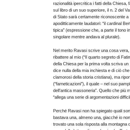
razionalità ipercritica i fatti della Chie
sul libro di un suo superiore, il n. 2 del 
di Stato sarà certamente riconoscente a 
apoditticamente laudatori: “il cardinal Be
tipica” (espressione che, a parte il tono 
singolare mentre andava al plurale).
Nel merito Ravasi scrive una cosa vera, ci
ribattere al mio (“Il quarto segreto di Fa
della Chiesa per la prima volta scriva un 
dice nulla della mia inchiesta e di ciò ch
clamorosi della storia cristiana), ma ripo
(“farneticazioni”), il quale – nel suo pamp
dell’antica massoneria”. Quello che più m
“allega una serie di argomentazioni difficil
Perché Ravasi non ha spiegato quali sono
bastava una, almeno una, giacché io non 
trovato una sola risposta alla montagna di