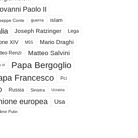
ovanni Paolo II
islam
guerra
seppe Conte
alia
Joseph Ratzinger
Lega
Mario Draghi
one XIV
M5S
Matteo Salvini
teo Renzi
Papa Bergoglio
o VI
apa Francesco
Pci
D
Russia
Sinistra
Ucraina
nione europea
Usa
imir Putin