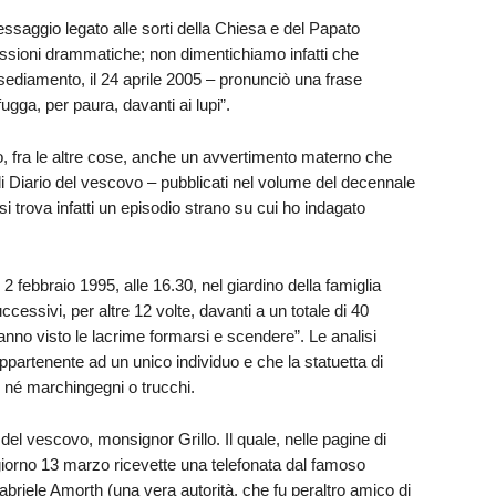
saggio legato alle sorti della Chiesa e del Papato
sioni drammatiche; non dimentichiamo infatti che
insediamento, il 24 aprile 2005 – pronunciò una frase
ugga, per paura, davanti ai lupi”.
o, fra le altre cose, anche un avvertimento materno che
i Diario del vescovo – pubblicati nel volume del decennale
si trova infatti un episodio strano su cui ho indagato
 2 febbraio 1995, alle 16.30, nel giardino della famiglia
uccessivi, per altre 12 volte, davanti a un totale di 40
anno visto le lacrime formarsi e scendere”. Le analisi
ppartenente ad un unico individuo e che la statuetta di
, né marchingegni o trucchi.
e del vescovo, monsignor Grillo. Il quale, nelle pagine di
l giorno 13 marzo ricevette una telefonata dal famoso
briele Amorth (una vera autorità, che fu peraltro amico di