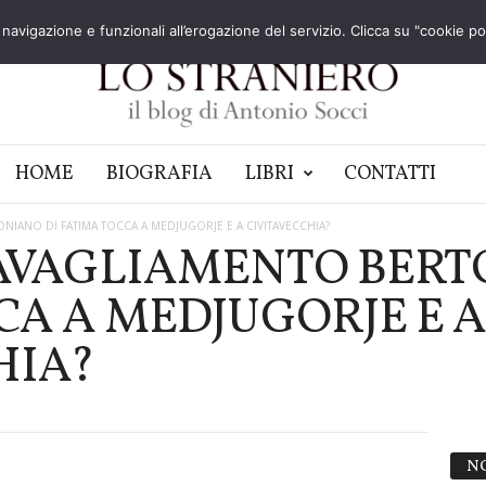
navigazione e funzionali all’erogazione del servizio. Clicca su "cookie poli
HOME
BIOGRAFIA
LIBRI
CONTATTI
NIANO DI FATIMA TOCCA A MEDJUGORJE E A CIVITAVECCHIA?
AVAGLIAMENTO BERT
CA A MEDJUGORJE E 
HIA?
N