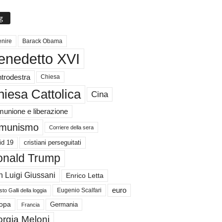
g
nire
Barack Obama
enedetto XVI
trodestra
Chiesa
iesa Cattolica
Cina
unione e liberazione
munismo
Corriere della sera
id 19
cristiani perseguitati
nald Trump
 Luigi Giussani
Enrico Letta
euro
Eugenio Scalfari
to Galli della loggia
Germania
opa
Francia
orgia Meloni