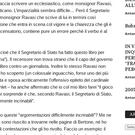
sa, faccia scrivere un ecclesiastico, come monsignor Ravasi,
ALL’
Vaticano. L’imparzialità sembra difficile… Però il Segretario
Anton
monsignor Ravasi che scrive di lui in termini così
rtone che entra in scena col vigore e la chiarezza che gli è
Rubr
incensatorio, contiene pure un errore perché il verbo è al
Anton
IN 
INQ
oè che il Segretario di Stato ha fatto questo libro per
PER
tima”). Il recensore non trova strano che il capo del governo
“FR
libro contro un giornalista. Inoltre lo stesso Ravasi non
PERC
e ho scoperto (un colossale inguacchio, forse uno dei più
Anton
rta e sposa acriticamente l’offensivo epiteto del cardinale
hlet – ha anche affermato che io col mio libro farei “il gioco
2007
i sorprende è che, secondo Ravasi, il Segretario di Stato,
Anton
mente incrinabili”.
AR
 queste “argomentazioni difficilmente incrinabili”? Me ne
sono riuscito a trovarne nelle pagine di Bertone, né ho
 contestazioni che gli ho rivolto. Faccio un esempio: il