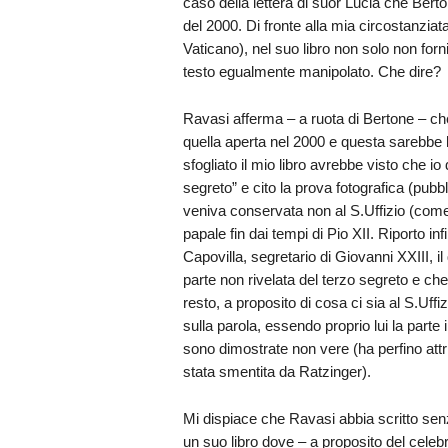
caso della lettera di suor Lucia che Ber
del 2000. Di fronte alla mia circostanzia
Vaticano), nel suo libro non solo non forn
testo egualmente manipolato. Che dire?
Ravasi afferma – a ruota di Bertone – che 
quella aperta nel 2000 e questa sarebbe 
sfogliato il mio libro avrebbe visto che io 
segreto” e cito la prova fotografica (pub
veniva conservata non al S.Uffizio (come 
papale fin dai tempi di Pio XII. Riporto 
Capovilla, segretario di Giovanni XXIII, i
parte non rivelata del terzo segreto e ch
resto, a proposito di cosa ci sia al S.Uffi
sulla parola, essendo proprio lui la parte
sono dimostrate non vere (ha perfino attr
stata smentita da Ratzinger).
Mi dispiace che Ravasi abbia scritto s
un suo libro dove – a proposito del cele