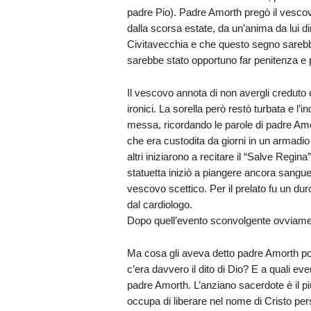
padre Pio). Padre Amorth pregò il vescov
dalla scorsa estate, da un’anima da lui 
Civitavecchia e che questo segno sarebbe 
sarebbe stato opportuno far penitenza e 
Il vescovo annota di non avergli creduto e
ironici. La sorella però restò turbata e l’
messa, ricordando le parole di padre Amor
che era custodita da giorni in un armadi
altri iniziarono a recitare il “Salve Regina”
statuetta iniziò a piangere ancora sangue
vescovo scettico. Per il prelato fu un d
dal cardiologo.
Dopo quell’evento sconvolgente ovviame
Ma cosa gli aveva detto padre Amorth poc
c’era davvero il dito di Dio? E a quali even
padre Amorth. L’anziano sacerdote è il pi
occupa di liberare nel nome di Cristo pe