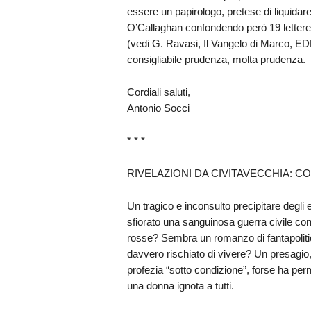
essere un papirologo, pretese di liquida
O’Callaghan confondendo però 19 lettere s
(vedi G. Ravasi, Il Vangelo di Marco, EDB
consigliabile prudenza, molta prudenza.
Cordiali saluti,
Antonio Socci
* * *
RIVELAZIONI DA CIVITAVECCHIA: 
Un tragico e inconsulto precipitare degli
sfiorato una sanguinosa guerra civile con
rosse? Sembra un romanzo di fantapolit
davvero rischiato di vivere? Un presagi
profezia “sotto condizione”, forse ha perm
una donna ignota a tutti.