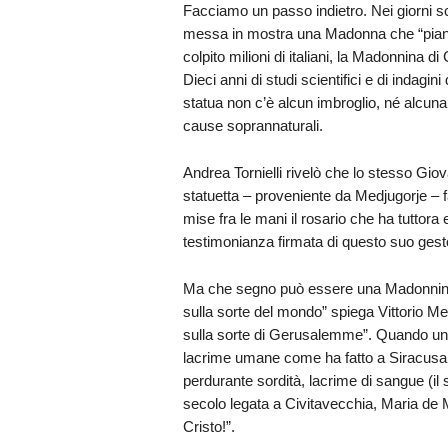
Facciamo un passo indietro. Nei giorni s
messa in mostra una Madonna che “piang
colpito milioni di italiani, la Madonnina 
Dieci anni di studi scientifici e di indagi
statua non c’è alcun imbroglio, né alcun
cause soprannaturali.
Andrea Tornielli rivelò che lo stesso Giova
statuetta – proveniente da Medjugorje – f
mise fra le mani il rosario che ha tuttora 
testimonianza firmata di questo suo ges
Ma che segno può essere una Madonnina
sulla sorte del mondo” spiega Vittorio M
sulla sorte di Gerusalemme”. Quando una m
lacrime umane come ha fatto a Siracusa (u
perdurante sordità, lacrime di sangue (il
secolo legata a Civitavecchia, Maria de M
Cristo!”.