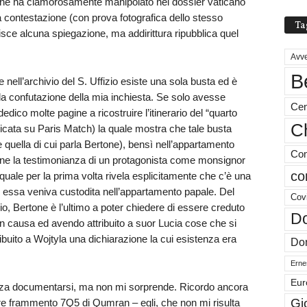
tone ha clamorosamente manipolato nel dossier vaticano
ta contestazione (con prova fotografica dello stesso
Ta
isce alcuna spiegazione, ma addirittura ripubblica quel
Avve
B
nell’archivio del S. Uffizio esiste una sola busta ed è
la confutazione della mia inchiesta. Se solo avesse
Cen
dedico molte pagine a ricostruire l’itinerario del “quarto
Ch
blicata su Paris Match) la quale mostra che tale busta
quella di cui parla Bertone), bensì nell’appartamento
Com
infine la testimonianza di un protagonista come monsignor
co
l quale per la prima volta rivela esplicitamente che c’è una
e essa veniva custodita nell’appartamento papale. Del
Cov
zio, Bertone è l’ultimo a poter chiedere di essere creduto
Do
 in causa ed avendo attribuito a suor Lucia cose che si
ibuito a Wojtyla una dichiarazione la cui esistenza era
Don
Ernes
Eur
enza documentarsi, ma non mi sorprende. Ricordo ancora
Gi
bre frammento 7Q5 di Qumran – egli, che non mi risulta