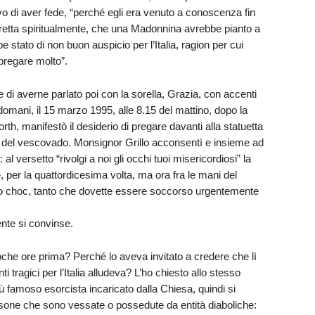
o di aver fede, “perché egli era venuto a conoscenza fin
diretta spiritualmente, che una Madonnina avrebbe pianto a
stato di non buon auspicio per l’Italia, ragion per cui
pregare molto”.
 di averne parlato poi con la sorella, Grazia, con accenti
indomani, il 15 marzo 1995, alle 8.15 del mattino, dopo la
th, manifestò il desiderio di pregare davanti alla statuetta
o del vescovado. Monsignor Grillo acconsentì e insieme ad
: al versetto “rivolgi a noi gli occhi tuoi misericordiosi” la
, per la quattordicesima volta, ma ora fra le mani del
uro choc, tanto che dovette essere soccorso urgentemente
nte si convinse.
he ore prima? Perché lo aveva invitato a credere che lì
ti tragici per l’Italia alludeva? L’ho chiesto allo stesso
ù famoso esorcista incaricato dalla Chiesa, quindi si
rsone che sono vessate o possedute da entità diaboliche: