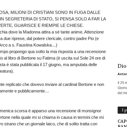
OSA, MILIONI DI CRISTIANI SONO IN FUGA DALLE
N SEGRETERIA DI STATO, SI PENSA SOLO A FAR LA
RTE, GUARISCE E RIEMPIE LE CHIESE.
hia dove la Madonna attira a sé tante anime. Attenzione
 a due riprese, dal potere clericale, contro padre Pio (e
 d’Arco a s. Faustina Kowalska…)
ttempo propongo qua sotto la mia risposta a una recensione
al libro di Bertone su Fatima (è uscita sul Sole 24 ore di
ta è stata pubblicata il 17 giugno, ma amputata delle
Dio
neatura).
Anton
Il 25 
te replicato che dovevo inviare al cardinal Bertone e non
Giorna
petutamente e pubblicamente…
del mio
I 
i domenica scorsa è apparso una recensione di monsignor
ertone nella quale mi si chiama in causa in termini che mi
CAP
 strano che un giornale laico, che di solito tratta con
BAN