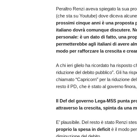
Peraltro Renzi aveva spiegato la sua pro
(che sta su Youtube) dove diceva alcune
prossimi cinque anni è una proposta po
italiano dovrà comunque discutere. No
personale: è un dato di fatto, una prop
permetterebbe agli italiani di avere al
modo per rafforzare la crescita e crear
A chi ieri glielo ha ricordato ha risposto
riduzione del debito pubblico”. Gli ha ris
chiamato “Capricorn” per la riduzione de
resto il PD, che è stato al governo finora,
Il Def del governo Lega-M5S punta prop
attraverso la crescita, spinta da una
E’ plausibile. Del resto è stato Renzi st
proprio la spesa in deficit
è il modo per
diminuzione del debito.