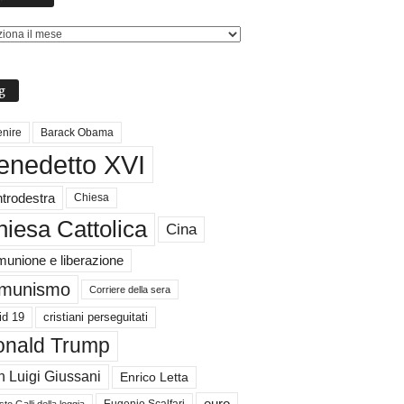
g
nire
Barack Obama
enedetto XVI
trodestra
Chiesa
iesa Cattolica
Cina
unione e liberazione
munismo
Corriere della sera
id 19
cristiani perseguitati
nald Trump
 Luigi Giussani
Enrico Letta
to Galli della loggia