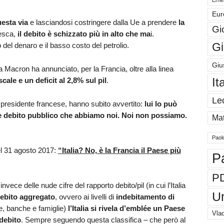
Eur
uesta via
e lasciandosi costringere dalla Ue a prendere
la
Gi
desca,
il debito è schizzato più in alto che ma
i.
Gi
 del denaro e il basso costo del petrolio.
Giu
fa Macron ha annunciato, per la Francia, oltre alla linea
It
cale e un deficit al 2,8% sul pil
.
Le
l presidente francese, hanno subito avvertito:
lui lo può
me debito pubblico che abbiamo noi. Noi non possiamo.
Mat
Paol
l 31 agosto 2017:
“
Italia? No, è la Francia il Paese più
P
P
nvece delle nude cifre del rapporto debito/pil (in cui l’Italia
U
ebito aggregato
, ovvero ai livelli di
indebitamento di
e, banche e famiglie)
l’Italia si rivela d’emblée un Paese
Vlad
debito
. Sempre seguendo questa classifica – che però al