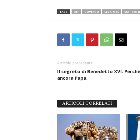
TAGS
DEF
GOVERNO
LEGA-M5S
MATTEO R
Articolo precedente
Il segreto di Benedetto XVI. Perché
ancora Papa.
ARTICOLI CORRELATI