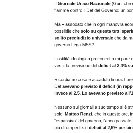
Il
Giornale Unico Nazionale
(Gun, che ca
fiamme contro il Def del Governo: un bo
Ma – assodato che in ogni manovra eco
possibile che
solo su questa tutti spar
solito pregiudizio universale
che da mes
governo Lega-M5S?
L’ostilità ideologica preconcetta mi pare e
vesti: la previsione del
deficit al 2,4% su
Ricordiamo cosa è accaduto finora. I pr
Def
avevano previsto il deficit (in rappo
invece al 2,5. Lo avevano previsto all’1
Nessuno sui giornali a suo tempo si è st
solo.
Matteo Renzi
, che in queste ore, i
“espansivo” del governo, l’anno passato, 
più dirompente:
il deficit al 2,9% per c