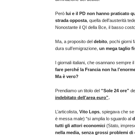
Però
lui e il PD non hanno praticato q
strada opposta
, quella dell’austerità te
Nonostante il QI della Bce, il basso costo
Ma, a proposito del
debito
, pochi giorni 
dura sull’emigrazione,
un mega taglio fis
I giornali italiani, che osannano sempre i
fare perché la Francia non ha l’enor
Ma è vero?
Prendiamo un titolo del
“Sole 24 ore”
de
indebitato dell’area euro”
.
L’articolista,
Vito Lops
, spiegava che se i
è messa male) “si amplia lo sguardo al
d
tutti gli attori economici
(Stato, impres
nella media, senza grossi problemi di 