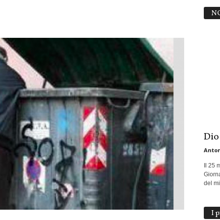
N
Dio
Anton
Il 25 
Giorna
del mio
I 