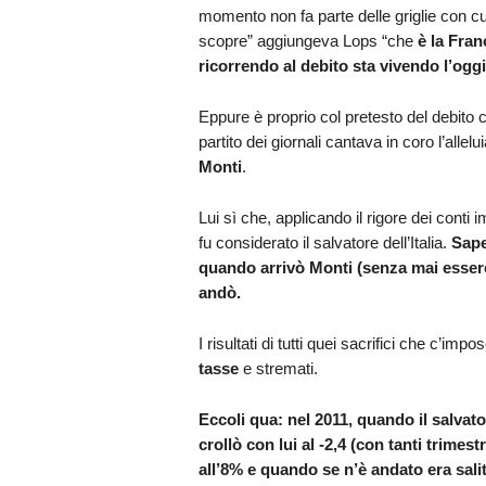
momento non fa parte delle griglie con cu
scopre” aggiungeva Lops “che
è la Fran
ricorrendo al debito sta vivendo l’oggi
Eppure è proprio col pretesto del debit
partito dei giornali cantava in coro l’allelu
Monti
.
Lui sì che, applicando il rigore dei conti
fu considerato il salvatore dell’Italia.
Sape
quando arrivò Monti (senza mai essere
andò.
I risultati di tutti quei sacrifici che c’imp
tasse
e stremati.
Eccoli qua: nel 2011, quando il salvator
crollò con lui al -2,4 (con tanti trime
all’8% e quando se n’è andato era salita 