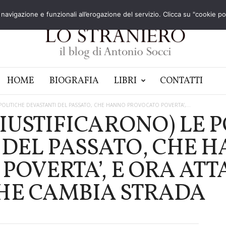
navigazione e funzionali all’erogazione del servizio. Clicca su "cookie poli
HOME
BIOGRAFIA
LIBRI
CONTATTI
POLITICHE DEVASTANTI DEL PASSATO, CHE HANNO PROVOCATO POVERTA’,...
IUSTIFICARONO) LE 
 DEL PASSATO, CHE 
POVERTA’, E ORA AT
HE CAMBIA STRADA