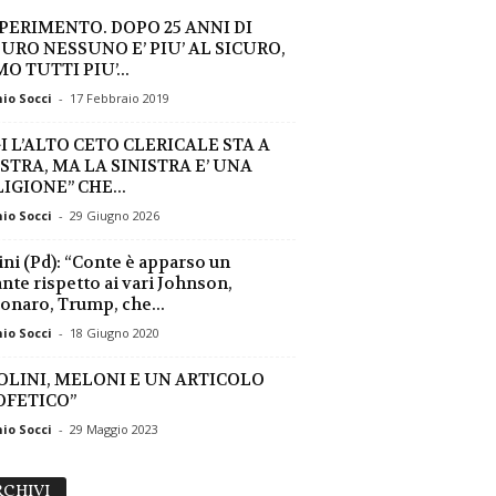
SPERIMENTO. DOPO 25 ANNI DI
EURO NESSUNO E’ PIU’ AL SICURO,
O TUTTI PIU’...
io Socci
-
17 Febbraio 2019
I L’ALTO CETO CLERICALE STA A
ISTRA, MA LA SINISTRA E’ UNA
IGIONE” CHE...
io Socci
-
29 Giugno 2026
ini (Pd): “Conte è apparso un
nte rispetto ai vari Johnson,
onaro, Trump, che...
io Socci
-
18 Giugno 2020
OLINI, MELONI E UN ARTICOLO
OFETICO”
io Socci
-
29 Maggio 2023
ARCHIVI
CHIVI