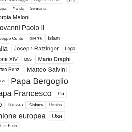
euro
Eugenio Scalfari
Germania
opa
Francia
orgia Meloni
ovanni Paolo II
islam
guerra
seppe Conte
alia
Joseph Ratzinger
Lega
Mario Draghi
one XIV
M5S
Matteo Salvini
teo Renzi
Papa Bergoglio
o VI
apa Francesco
Pci
D
Russia
Sinistra
Ucraina
nione europea
Usa
imir Putin