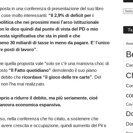
posta in una conferenza di presentazione del suo libro
 cose molto interessanti:
“Il 2,9% di deficit per i
litica che nei prossimi mesi l’arco istituzionale
n lo dico quindi dal punto di vista del PD o mio
Ta
osta significativa che sta in piedi e che
meno 30 miliardi di tasse in meno da pagare. E’ l’unico
Avve
e posti di lavoro”
.
B
 che quella proposta vale “solo se c’è una manovra choc di
Cen
posto
“Il Fatto quotidiano”
demolendo il suo piano
Ch
l debito che
ricordava “il gioco delle tre carte”
. Del
 non l’ha mai realizzato.
Com
co
rio a ridurre il debito, ma più seriamente, cioè
 manovra economica espansiva.
Cov
Do
esso, nella conferenza che ho citato, a sostenere che
Don
 avere crescita e occupazione, quindi aumento del Pil e
Ernes