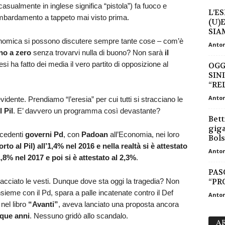
sualmente in inglese significa “pistola”) fa fuoco e
L’E
mbardamento a tappeto mai visto prima.
(U)
SIAM
nomica si possono discutere sempre tante cose – com’è
Anton
ino a zero
senza trovarvi nulla di buono? Non sarà
il
i ha fatto dei media il vero partito di opposizione al
OGG
SIN
“REL
Anton
vidente. Prendiamo “l’eresia” per cui tutti si stracciano le
l Pil
. E’ davvero un programma così devastante?
Bett
giga
ecedenti
governi Pd
, con
Padoan
all’Economia, nei loro
Bols
rto al Pil) all’1,4% nel 2016 e nella realtà si è attestato
Anton
,8% nel 2017 e poi si è attestato al 2,3%
.
PAS
racciato le vesti. Dunque dove sta oggi la tragedia? Non
“PR
nsieme con il Pd, spara a palle incatenate contro il Def
Anton
nel libro
“Avanti”
, aveva lanciato una proposta ancora
inque anni
. Nessuno gridò allo scandalo.
AR