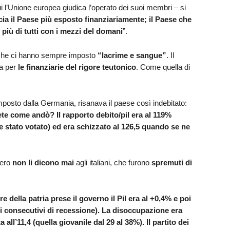
i l’Unione europea giudica l’operato dei suoi membri – si
cia il Paese più esposto finanziariamente; il Paese che
 più di tutti con i mezzi del domani
”.
o che ci hanno sempre imposto
“lacrime e sangue”
. Il
ia per
le finanziarie del rigore teutonico
. Come quella di
 imposto dalla Germania, risanava il paese così indebitato:
te come andò? Il rapporto debito/pil era al 119%
 stato votato) ed era schizzato al 126,5 quando se ne
osero
non li dicono mai
agli italiani, che furono
spremuti di
e della patria prese il governo il Pil era al +0,4% e poi
stri consecutivi di recessione). La disoccupazione era
all’11,4 (quella giovanile dal 29 al 38%). Il partito dei