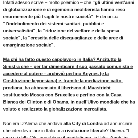
Infatti adesso scrive – molto polemico – che
“gli ultimi vent’anni
di globalizzazione e di egemonia neoliberista hanno reso
enormemente più fragili le nostre società”
. E denuncia
“l’indebolimento dei sistemi sanitari, pubblici e
universalistici”, la “riduzione del welfare e della spesa
sociale”, la “crescita delle diseguaglianze e delle aree di
emarginazione sociale”
.
Ma chi ha fatto questo capolavoro in Italia? Anzitutto la
Sinistra che – per far dimenticare il suo passato comunista e
accedere al potere – archiviò perfino Keynes (e la
Costituzione keynesiana) e, tramite la mediazione catto-
prodiana, ha abbracciato il liberismo di Maastricht
sostituendo Mosca con Bruxelles e perfino con la Casa
Bianca dei Clinton e di Obama, in quell’Ulivo mondiale che ha
voluto e realizzato la globalizzazione mercatista
.
Non era D’Alema che andava
alla City di Londra
ad annunciare
che intendeva fare in Italia una
rivoluzione liberale
? Diceva: “I
ragazzi della City, vorrebbero
il capitalismo
, in Italia.
Anch’ io
.