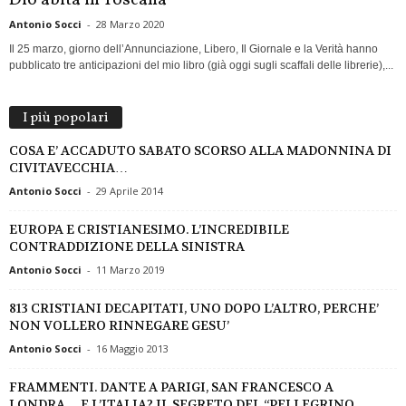
Antonio Socci
-
28 Marzo 2020
Il 25 marzo, giorno dell’Annunciazione, Libero, Il Giornale e la Verità hanno
pubblicato tre anticipazioni del mio libro (già oggi sugli scaffali delle librerie),...
I più popolari
COSA E’ ACCADUTO SABATO SCORSO ALLA MADONNINA DI
CIVITAVECCHIA…
Antonio Socci
-
29 Aprile 2014
EUROPA E CRISTIANESIMO. L’INCREDIBILE
CONTRADDIZIONE DELLA SINISTRA
Antonio Socci
-
11 Marzo 2019
813 CRISTIANI DECAPITATI, UNO DOPO L’ALTRO, PERCHE’
NON VOLLERO RINNEGARE GESU’
Antonio Socci
-
16 Maggio 2013
FRAMMENTI. DANTE A PARIGI, SAN FRANCESCO A
LONDRA… E L’ITALIA? IL SEGRETO DEL “PELLEGRINO...