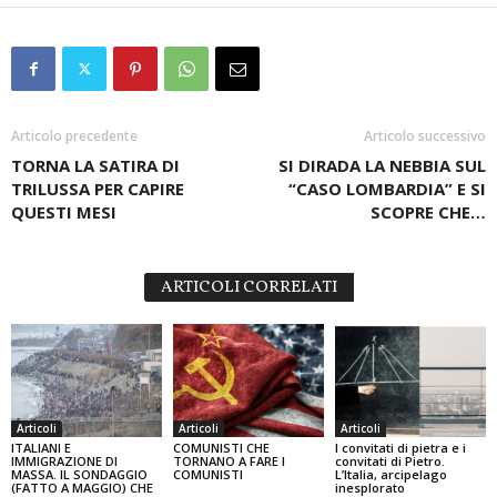
Articolo precedente
Articolo successivo
TORNA LA SATIRA DI
SI DIRADA LA NEBBIA SUL
TRILUSSA PER CAPIRE
“CASO LOMBARDIA” E SI
QUESTI MESI
SCOPRE CHE…
ARTICOLI CORRELATI
Articoli
Articoli
Articoli
ITALIANI E
COMUNISTI CHE
I convitati di pietra e i
IMMIGRAZIONE DI
TORNANO A FARE I
convitati di Pietro.
MASSA. IL SONDAGGIO
COMUNISTI
L’Italia, arcipelago
(FATTO A MAGGIO) CHE
inesplorato