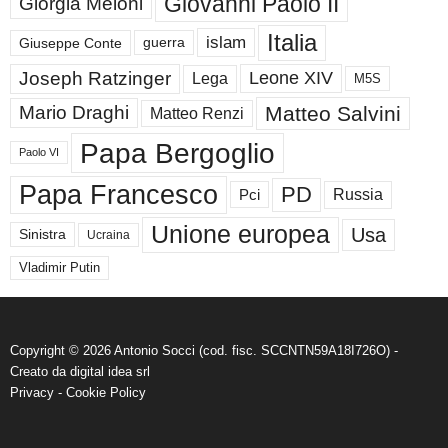
Giovanni Paolo II
Giorgia Meloni
Italia
islam
guerra
Giuseppe Conte
Joseph Ratzinger
Leone XIV
Lega
M5S
Matteo Salvini
Mario Draghi
Matteo Renzi
Papa Bergoglio
Paolo VI
Papa Francesco
PD
Russia
Pci
Unione europea
Usa
Sinistra
Ucraina
Vladimir Putin
Copyright © 2026 Antonio Socci (cod. fisc. SCCNTN59A18I726O) -
Creato da
digital idea srl
Privacy
-
Cookie Policy