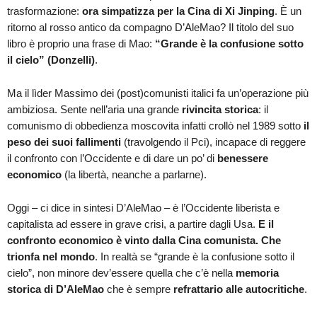
trasformazione:
ora simpatizza per la Cina di Xi Jinping
. È un
ritorno al rosso antico da compagno D’AleMao? Il titolo del suo
libro è proprio una frase di Mao:
“Grande è la confusione sotto
il cielo” (Donzelli)
.
Ma il lìder Massimo dei (post)comunisti italici fa un’operazione più
ambiziosa. Sente nell’aria una grande
rivincita storica
: il
comunismo di obbedienza moscovita infatti crollò nel 1989 sotto
il
peso dei suoi fallimenti
(travolgendo il Pci), incapace di reggere
il confronto con l’Occidente e di dare un po’ di
benessere
economico
(la libertà, neanche a parlarne).
Oggi – ci dice in sintesi D’AleMao – è l’Occidente liberista e
capitalista ad essere in grave crisi, a partire dagli Usa.
E il
confronto economico è vinto dalla Cina comunista. Che
trionfa nel mondo
. In realtà se “grande è la confusione sotto il
cielo”, non minore dev’essere quella che c’è nella
memoria
storica di D’AleMao
che è sempre
refrattario alle autocritiche
.