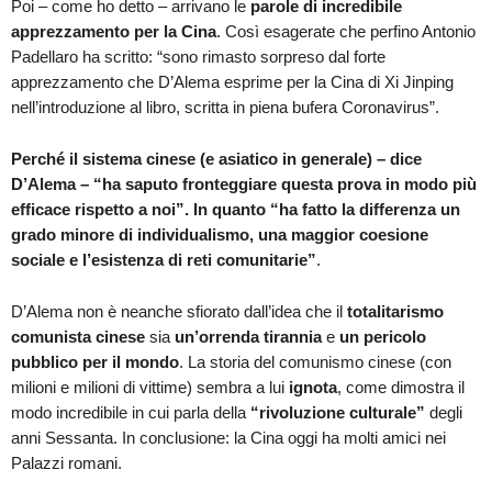
Poi – come ho detto – arrivano le
parole di incredibile
apprezzamento per la Cina
. Così esagerate che perfino Antonio
Padellaro ha scritto: “sono rimasto sorpreso dal forte
apprezzamento che D’Alema esprime per la Cina di Xi Jinping
nell’introduzione al libro, scritta in piena bufera Coronavirus”.
Perché il sistema cinese (e asiatico in generale) – dice
D’Alema – “ha saputo fronteggiare questa prova in modo più
efficace rispetto a noi”. In quanto “ha fatto la differenza un
grado minore di individualismo, una maggior coesione
sociale e l’esistenza di reti comunitarie”
.
D’Alema non è neanche sfiorato dall’idea che il
totalitarismo
comunista cinese
sia
un’orrenda tirannia
e
un pericolo
pubblico per il mondo
. La storia del comunismo cinese (con
milioni e milioni di vittime) sembra a lui
ignota
, come dimostra il
modo incredibile in cui parla della
“rivoluzione culturale”
degli
anni Sessanta. In conclusione: la Cina oggi ha molti amici nei
Palazzi romani.