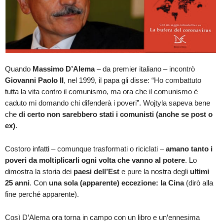
Quando
Massimo D’Alema
– da premier italiano – incontrò
Giovanni Paolo II
, nel 1999, il papa gli disse: “Ho combattuto
tutta la vita contro il comunismo, ma ora che il comunismo è
caduto mi domando chi difenderà i poveri”. Wojtyla sapeva bene
che
di certo non sarebbero stati i comunisti (anche se post o
ex)
.
Costoro infatti – comunque trasformati o riciclati –
amano tanto i
poveri da moltiplicarli ogni volta che vanno al potere
. Lo
dimostra la storia dei
paesi dell’Est
e pure la nostra degli
ultimi
25 anni
. Con
una sola (apparente) eccezione: la Cina
(dirò alla
fine perché apparente).
Così D’Alema ora torna in campo con un libro e un’ennesima