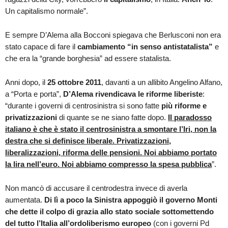
Un capitalismo normale”.
E sempre D’Alema alla Bocconi spiegava che Berlusconi non era
stato capace di fare il
cambiamento “in senso antistatalista”
e
che era la “grande borghesia” ad essere statalista.
Anni dopo, il
25 ottobre 2011
, davanti a un allibito Angelino Alfano,
a “Porta e porta”,
D’Alema rivendicava le riforme liberiste
:
“durante i governi di centrosinistra si sono fatte
più riforme e
privatizzazioni
di quante se ne siano fatte dopo.
Il paradosso
italiano è che è stato il centrosinistra a smontare l’Iri, non la
destra che si definisce liberale. Privatizzazioni,
liberalizzazioni, riforma delle pensioni. Noi abbiamo portato
la lira nell’euro. Noi abbiamo compresso la spesa pubblica
”.
Non mancò di accusare il centrodestra invece di averla
aumentata.
Di lì a poco la Sinistra appoggiò il governo Monti
che dette il colpo di grazia allo stato sociale
sottomettendo
del tutto l’Italia all’ordoliberismo europeo
(con i governi Pd