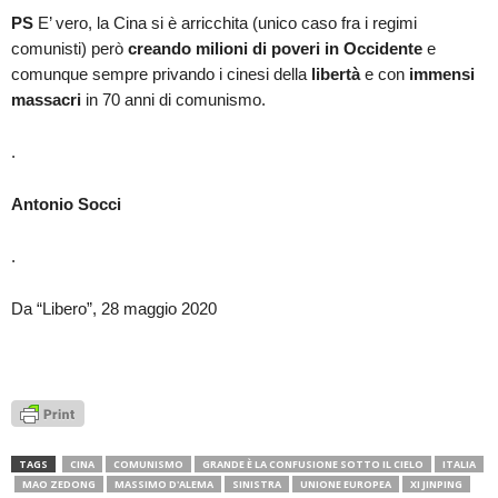
PS
E’ vero, la Cina si è arricchita (unico caso fra i regimi
comunisti) però
creando milioni di poveri in Occidente
e
comunque sempre privando i cinesi della
libertà
e con
immensi
massacri
in 70 anni di comunismo.
.
Antonio Socci
.
Da “Libero”, 28 maggio 2020
TAGS
CINA
COMUNISMO
GRANDE È LA CONFUSIONE SOTTO IL CIELO
ITALIA
MAO ZEDONG
MASSIMO D'ALEMA
SINISTRA
UNIONE EUROPEA
XI JINPING