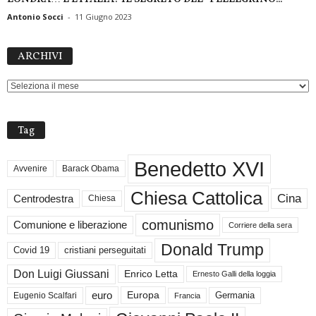
Antonio Socci
-
11 Giugno 2023
ARCHIVI
ARCHIVI
Tag
Benedetto XVI
Avvenire
Barack Obama
Chiesa Cattolica
Cina
Centrodestra
Chiesa
comunismo
Comunione e liberazione
Corriere della sera
Donald Trump
Covid 19
cristiani perseguitati
Don Luigi Giussani
Enrico Letta
Ernesto Galli della loggia
euro
Germania
Europa
Eugenio Scalfari
Francia