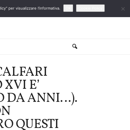
cy" per visualizzare l’informativa.
OK
Cookie Policy
CALFARI
XVI E’
 DA ANNI…).
ON
RO QUESTI