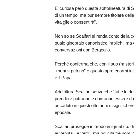
E’ curiosa però questa sottolineatura di S
di un tempo, ma pur sempre titolare dell
vita glielo consentirà”.
Non so se Scalfari si renda conto della 
quale ginepraio canonistico implichi, ma 
conversazioni con Bergoglio.
Perché conferma che, con il suo (misterio
“munus petrino” e questo apre enormi inter
è il Papa.
Addirittura Scalfari scrive che “tutte le
prendere potranno e dovranno essere da 
accaduto in questi otto anni e significhe
epocale.
Scalfari prosegue in modo enigmatico: di
avvenuta” (è vero), ma poi cita tre nomi 