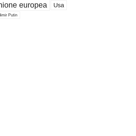
nione europea
Usa
imir Putin