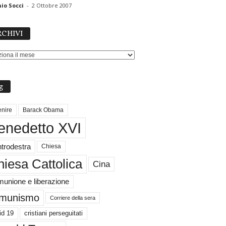
io Socci
-
2 Ottobre 2007
ARCHIVI
CHIVI
g
nire
Barack Obama
enedetto XVI
trodestra
Chiesa
iesa Cattolica
Cina
unione e liberazione
munismo
Corriere della sera
id 19
cristiani perseguitati