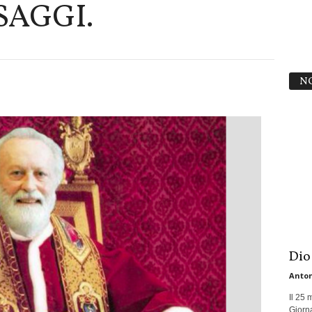
SAGGI.
N
Dio
Anton
Il 25 
Giorna