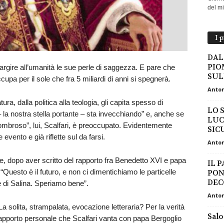
del mio
I 
DAL
PIO
argire all’umanità le sue perle di saggezza. E pare che
SUL
upa per il sole che fra 5 miliardi di anni si spegnerà.
Anton
atura, dalla politica alla teologia, gli capita spesso di
LO 
– la nostra stella portante – sta invecchiando” e, anche se
LUC
 ombroso”, lui, Scalfari, è preoccupato. Evidentemente
SIC
vento e già riflette sul da farsi.
Anton
ole e, dopo aver scritto del rapporto fra Benedetto XVI e papa
IL P
Questo è il futuro, e non ci dimentichiamo le particelle
PON
DEC
e di Salina. Speriamo bene”.
Anton
solita, strampalata, evocazione letteraria? Per la verità
Salo
il rapporto personale che Scalfari vanta con papa Bergoglio