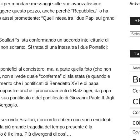
loqui per mandare messaggi sulle sue avanzatissime
Anton
i leggere questo pezzo, anche perché “Repubblica” lo ha
 assai promettente: “Quell’intesa tra i due Papi sui grandi
AR
 Scalfari “si sta confermando un accordo intellettuale di
on soltanto. Si tratta di una intesa tra i due Pontefici:
Ta
Avve
 pontefici al concistoro, ma, a parte quella foto (che non
a), non si vede quale “conferma” ci sia stata (e quando e
B
mento che i pontificati di Benedetto XVI e di papa
opposti e anche i pronunciamenti di Ratzinger, da papa
Cen
l suo pontificato e del pontificato di Giovanni Paolo II. Agli
Ch
Bergoglio.
Com
i, secondo Scalfari, concorderebbero non sono enucleati
co
a più grande tragedia del tempo presente è la
Cov
 è il clima. Più divergenti di così…