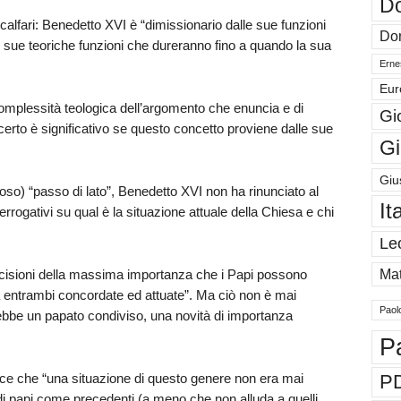
Do
calfari: Benedetto XVI è “dimissionario dalle sue funzioni
Don
e sue teoriche funzioni che dureranno fino a quando la sua
Ernes
Eur
complessità teologica dell’argomento che enuncia e di
Gi
certo è significativo se questo concetto proviene dalle sue
Gi
Giu
so) “passo di lato”, Benedetto XVI non ha rinunciato al
It
rogativi su qual è la situazione attuale della Chiesa e chi
Le
 decisioni della massima importanza che i Papi possono
Mat
entrambi concordate ed attuate”. Ma ciò non è mai
Paol
rebbe un papato condiviso, una novità di importanza
P
ce che “una situazione di questo genere non era mai
P
di papi come precedenti (a meno che non alluda a quelli