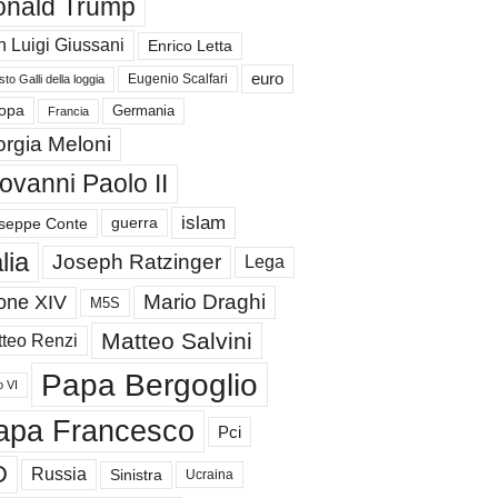
nald Trump
 Luigi Giussani
Enrico Letta
euro
Eugenio Scalfari
to Galli della loggia
Germania
opa
Francia
orgia Meloni
ovanni Paolo II
islam
guerra
seppe Conte
alia
Joseph Ratzinger
Lega
Mario Draghi
one XIV
M5S
Matteo Salvini
teo Renzi
Papa Bergoglio
o VI
apa Francesco
Pci
D
Russia
Sinistra
Ucraina