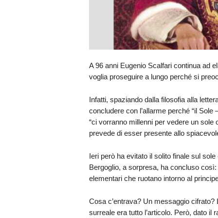
A 96 anni Eugenio Scalfari continua ad el
voglia proseguire a lungo perché si preocc
Infatti, spaziando dalla filosofia alla letter
concludere con l’allarme perché “il Sole 
“ci vorranno millenni per vedere un sole
prevede di esser presente allo spiacevole e
Ieri però ha evitato il solito finale sul s
Bergoglio, a sorpresa, ha concluso così: “
elementari che ruotano intorno al princip
Cosa c’entrava? Un messaggio cifrato? La 
surreale era tutto l’articolo. Però, dato 