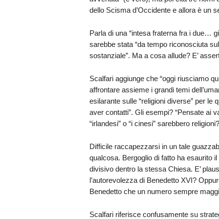
dello Scisma d’Occidente e allora è un s
Parla di una “intesa fraterna fra i due… gi
sarebbe stata “da tempo riconosciuta sul
sostanziale”. Ma a cosa allude? E’ assert
Scalfari aggiunge che “oggi riusciamo q
affrontare assieme i grandi temi dell’umani
esilarante sulle “religioni diverse” per le
aver contatti”. Gli esempi? “Pensate ai valde
“irlandesi” o “i cinesi” sarebbero religioni?
Difficile raccapezzarsi in un tale guazzab
qualcosa. Bergoglio di fatto ha esaurito 
divisivo dentro la stessa Chiesa. E’ plausi
l’autorevolezza di Benedetto XVI? Oppure
Benedetto che un numero sempre maggiore
Scalfari riferisce confusamente su strateg