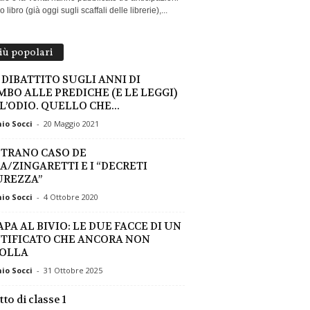
 libro (già oggi sugli scaffali delle librerie),...
più popolari
 DIBATTITO SUGLI ANNI DI
MBO ALLE PREDICHE (E LE LEGGI)
L’ODIO. QUELLO CHE...
io Socci
-
20 Maggio 2021
STRANO CASO DE
A/ZINGARETTI E I “DECRETI
UREZZA”
io Socci
-
4 Ottobre 2020
APA AL BIVIO: LE DUE FACCE DI UN
TIFICATO CHE ANCORA NON
OLLA
io Socci
-
31 Ottobre 2025
tto di classe 1