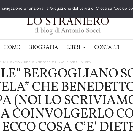
navigazione e funzionali all’erogazione del servizio. Clicca su "cookie poli
HOME
BIOGRAFIA
LIBRI
CONTATTI
LFARI ADESSO “RIVELA” CHE BENEDETTO XVI E’ ANCORA PAPA...
ALE” BERGOGLIANO S
ELA” CHE BENEDETTO 
A (NOI LO SCRIVIAMO
A A COINVOLGERLO C
ECCO COSA C’E’ DIET