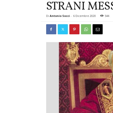
STRANI MES
Di
Antonio Socci
-
6 Dicembre 2020
544