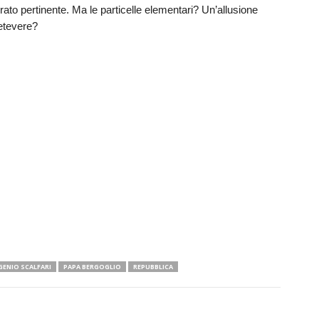
rato pertinente. Ma le particelle elementari? Un’allusione
retevere?
GENIO SCALFARI
PAPA BERGOGLIO
REPUBBLICA