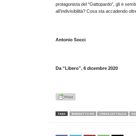
protagonista del “Gattopardo”, gli è semb
all’indivisibilità? Cosa sta accadendo olt
Antonio Socci
Da “Libero”, 6 dicembre 2020
TAGS
BENEDETTO XVI
CHIESA CATTOLICA
EU