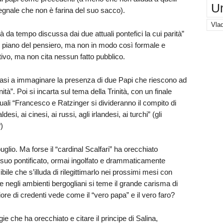
U
egnale che non è farina del suo sacco).
Vlad
à da tempo discussa dai due attuali pontefici la cui parità”
 piano del pensiero, ma non in modo così formale e
ivo, ma non cita nessun fatto pubblico.
uasi a immaginare la presenza di due Papi che riescono ad
tà”. Poi si incarta sul tema della Trinità, con un finale
 quali “Francesco e Ratzinger si divideranno il compito di
si, ai cinesi, ai russi, agli irlandesi, ai turchi” (gli
)
uglio. Ma forse il “cardinal Scalfari” ha orecchiato
il suo pontificato, ormai ingolfato e drammaticamente
bile che s’illuda di rilegittimarlo nei prossimi mesi con
 negli ambienti bergogliani si teme il grande carisma di
 di credenti vede come il “vero papa” e il vero faro?
ie che ha orecchiato e citare il principe di Salina,