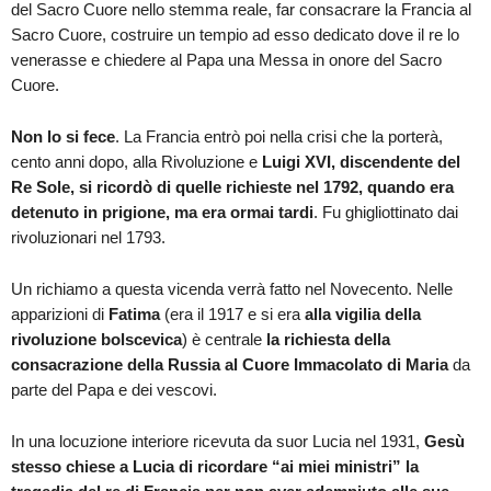
del Sacro Cuore nello stemma reale, far consacrare la Francia al
Sacro Cuore, costruire un tempio ad esso dedicato dove il re lo
venerasse e chiedere al Papa una Messa in onore del Sacro
Cuore.
Non lo si fece
. La Francia entrò poi nella crisi che la porterà,
cento anni dopo, alla Rivoluzione e
Luigi XVI, discendente del
Re Sole, si ricordò di quelle richieste nel 1792, quando era
detenuto in prigione, ma era ormai tardi
. Fu ghigliottinato dai
rivoluzionari nel 1793.
Un richiamo a questa vicenda verrà fatto nel Novecento. Nelle
apparizioni di
Fatima
(era il 1917 e si era
alla vigilia della
rivoluzione bolscevica
) è centrale
la richiesta della
consacrazione della Russia al Cuore Immacolato di Maria
da
parte del Papa e dei vescovi.
In una locuzione interiore ricevuta da suor Lucia nel 1931,
Gesù
stesso chiese a Lucia di ricordare “ai miei ministri” la