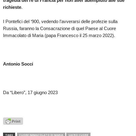
tragedia del re di Francia per non aver adempiuto alle sue
richieste
.
I Pontefici del ‘900, vedendo l’avverarsi delle profezie sulla
Russia, faranno la Consacrazione di quel Paese al Cuore
Immacolato di Maria (papa Francesco il 25 marzo 2022).
Antonio Socci
Da “Libero”, 17 giugno 2023
TAGS
CUORE IMMACOLATO DI MARIA
SACRO CUORE