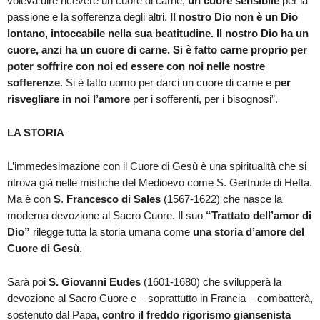
voleva dire ricevere un cuore di carne,
un cuore sensibile
per la
passione e la sofferenza degli altri.
Il nostro Dio non è un Dio
lontano, intoccabile nella sua beatitudine. Il nostro Dio ha un
cuore, anzi ha un cuore di carne. Si è fatto carne proprio per
poter soffrire con noi ed essere con noi nelle nostre
sofferenze
. Si è fatto uomo per darci un cuore di carne e
per
risvegliare in noi l’amore
per i sofferenti, per i bisognosi”.
LA STORIA
L’immedesimazione con il Cuore di Gesù è una spiritualità che si
ritrova già nelle mistiche del Medioevo come S. Gertrude di Hefta.
Ma è con
S
.
Francesco di Sales
(1567-1622) che nasce la
moderna devozione al Sacro Cuore. Il suo
“Trattato dell’amor di
Dio”
rilegge tutta la storia umana come
una storia d’amore del
Cuore di Gesù
.
Sarà poi
S. Giovanni Eudes
(1601-1680) che svilupperà la
devozione al Sacro Cuore e – soprattutto in Francia – combatterà,
sostenuto dal Papa,
contro il freddo rigorismo giansenista