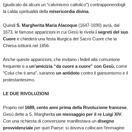
(giudicato da alcuni un “calvinismo cattolico”) contrapponendogli
la calda spiritualità della
misericordia divina
.
Quindi
S. Margherita Maria Alacoque
(1647-1690) avrà, dal
1673, le famose apparizioni in cui Gesù le rivela
i segreti del suo
Cuore
e chiederà una festa liturgica del Sacro Cuore che la
Chiesa istituirà nel 1856.
Anche queste apparizioni, che invitano i fedeli alla comunione
frequente e a
un’amicizia “da cuore a cuore” con Gesù
, come
“Colui che ti ama”, saranno
un antidoto
contro il giansenismo e il
protestantesimo.
LE DUE RIVOLUZIONI
Proprio nel
1689, cento anni prima della Rivoluzione francese
,
Gesù dette a S. Margherita
un messaggio per il re Luigi XIV
.
Con una richiesta di conversione manifestava un
disegno
provvidenziale
per quel Paese: si doveva collocare l’immagine