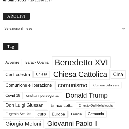
Antonio Socci
-
29 Luglio 2017
ARCHIVI
ARCHIVI
Tag
Benedetto XVI
Avvenire
Barack Obama
Chiesa Cattolica
Cina
Centrodestra
Chiesa
comunismo
Comunione e liberazione
Corriere della sera
Donald Trump
Covid 19
cristiani perseguitati
Don Luigi Giussani
Enrico Letta
Ernesto Galli della loggia
euro
Germania
Europa
Eugenio Scalfari
Francia
Giovanni Paolo II
Giorgia Meloni