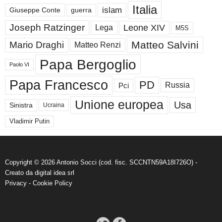
Italia
islam
guerra
Giuseppe Conte
Joseph Ratzinger
Leone XIV
Lega
M5S
Matteo Salvini
Mario Draghi
Matteo Renzi
Papa Bergoglio
Paolo VI
Papa Francesco
PD
Russia
Pci
Unione europea
Usa
Sinistra
Ucraina
Vladimir Putin
Copyright © 2026 Antonio Socci (cod. fisc. SCCNTN59A18I726O) -
Creato da
digital idea srl
Privacy
-
Cookie Policy