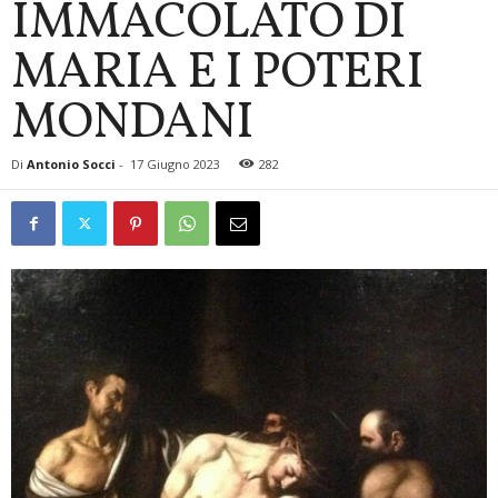
IMMACOLATO DI
MARIA E I POTERI
MONDANI
Di
Antonio Socci
-
17 Giugno 2023
282