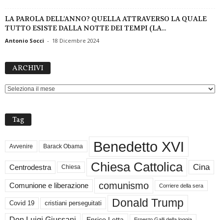
LA PAROLA DELL’ANNO? QUELLA ATTRAVERSO LA QUALE
TUTTO ESISTE DALLA NOTTE DEI TEMPI (LA...
Antonio Socci
-
18 Dicembre 2024
ARCHIVI
ARCHIVI
Tag
Benedetto XVI
Avvenire
Barack Obama
Chiesa Cattolica
Cina
Centrodestra
Chiesa
comunismo
Comunione e liberazione
Corriere della sera
Donald Trump
Covid 19
cristiani perseguitati
Don Luigi Giussani
Enrico Letta
Ernesto Galli della loggia