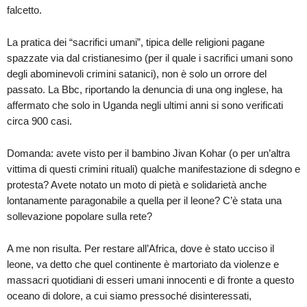
falcetto.
La pratica dei “sacrifici umani”, tipica delle religioni pagane
spazzate via dal cristianesimo (per il quale i sacrifici umani sono
degli abominevoli crimini satanici), non è solo un orrore del
passato. La Bbc, riportando la denuncia di una ong inglese, ha
affermato che solo in Uganda negli ultimi anni si sono verificati
circa 900 casi.
Domanda: avete visto per il bambino Jivan Kohar (o per un’altra
vittima di questi crimini rituali) qualche manifestazione di sdegno e
protesta? Avete notato un moto di pietà e solidarietà anche
lontanamente paragonabile a quella per il leone? C’è stata una
sollevazione popolare sulla rete?
A me non risulta. Per restare all’Africa, dove è stato ucciso il
leone, va detto che quel continente è martoriato da violenze e
massacri quotidiani di esseri umani innocenti e di fronte a questo
oceano di dolore, a cui siamo pressoché disinteressati,