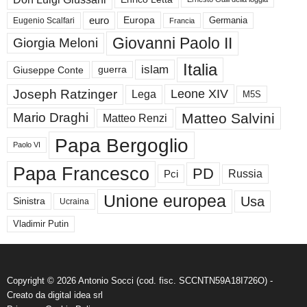
euro
Germania
Europa
Eugenio Scalfari
Francia
Giovanni Paolo II
Giorgia Meloni
Italia
islam
guerra
Giuseppe Conte
Joseph Ratzinger
Leone XIV
Lega
M5S
Matteo Salvini
Mario Draghi
Matteo Renzi
Papa Bergoglio
Paolo VI
Papa Francesco
PD
Russia
Pci
Unione europea
Usa
Sinistra
Ucraina
Vladimir Putin
Copyright © 2026 Antonio Socci (cod. fisc. SCCNTN59A18I726O) -
Creato da
digital idea srl