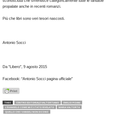
sconosciuta che smentisce categoricamente tutte le fantasie
propalate anche in recenti romanzi.
Più che libri sono veri tesori nascosti.
Antonio Socci
Da “Libero”, 9 agosto 2015
Facebook: “Antonio Socci pagina ufficiale”
TAGS
CENTRO EDITORIALE VALTORTIANO
EMILIO PISANI
L'EVANGELO COME MI È STATO RIVELATO
MARIA VALTORTA
QUELLO CHE I VANGELI NON DICONO