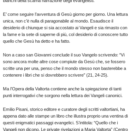
bianchi della scarna narrazione degli evangelisti.
E’ come seguire l’avventura di Gesù giorno per giorno. Una lettura
unica, non c’è nulla di paragonabile al mondo. Esaudisce il
desiderio di chiunque si sia accostato ai Vangeli e sia rimasto con
la fame e la sete di saperne di più, col desiderio di conoscere tutto
quello che Gesù ha detto e ha fatto.
Non a caso san Giovanni conclude il suo Vangelo scrivendo: “Vi
sono ancora molte altre cose compiute da Gesù che, se fossero
scritte una per una, penso che il mondo stesso non basterebbe a
contenere i libri che si dovrebbero scrivere” (21, 24-25).
Ma l’Opera della Valtorta contiene anche la spiegazione di tanti
punti interrogativi che sorgono nella lettura dei Vangeli canonici.
Emilio Pisani, storico editore e curatore degli scritti valtortiani, ha
appena dato alle stampe un libro che illustra proprio una ventina di
questi enigmatici passaggi evangelici. S’intitola: “Quello che i
Vangeli non dicono. Le private rivelazioni a Maria Valtorta” (Centro