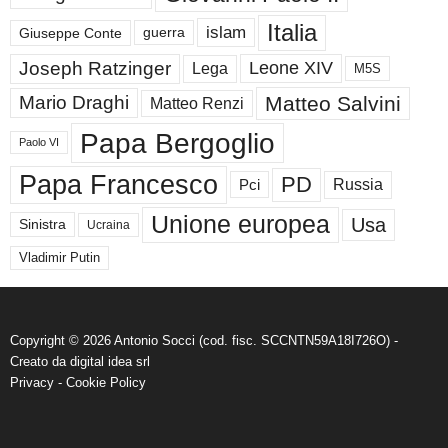
Italia
islam
guerra
Giuseppe Conte
Joseph Ratzinger
Leone XIV
Lega
M5S
Matteo Salvini
Mario Draghi
Matteo Renzi
Papa Bergoglio
Paolo VI
Papa Francesco
PD
Russia
Pci
Unione europea
Usa
Sinistra
Ucraina
Vladimir Putin
Copyright © 2026 Antonio Socci (cod. fisc. SCCNTN59A18I726O) -
Creato da
digital idea srl
Privacy
-
Cookie Policy