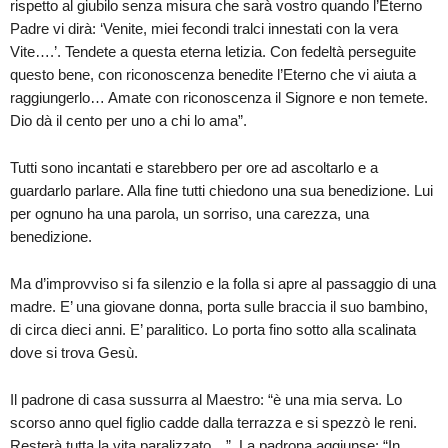
rispetto al giubilo senza misura che sarà vostro quando l’Eterno
Padre vi dirà: ‘Venite, miei fecondi tralci innestati con la vera
Vite….’. Tendete a questa eterna letizia. Con fedeltà perseguite
questo bene, con riconoscenza benedite l’Eterno che vi aiuta a
raggiungerlo… Amate con riconoscenza il Signore e non temete.
Dio dà il cento per uno a chi lo ama”.
Tutti sono incantati e starebbero per ore ad ascoltarlo e a
guardarlo parlare. Alla fine tutti chiedono una sua benedizione. Lui
per ognuno ha una parola, un sorriso, una carezza, una
benedizione.
Ma d’improvviso si fa silenzio e la folla si apre al passaggio di una
madre. E’ una giovane donna, porta sulle braccia il suo bambino,
di circa dieci anni. E’ paralitico. Lo porta fino sotto alla scalinata
dove si trova Gesù.
Il padrone di casa sussurra al Maestro: “è una mia serva. Lo
scorso anno quel figlio cadde dalla terrazza e si spezzò le reni.
Resterà tutta la vita paralizzato…”. La padrona aggiunse: “In