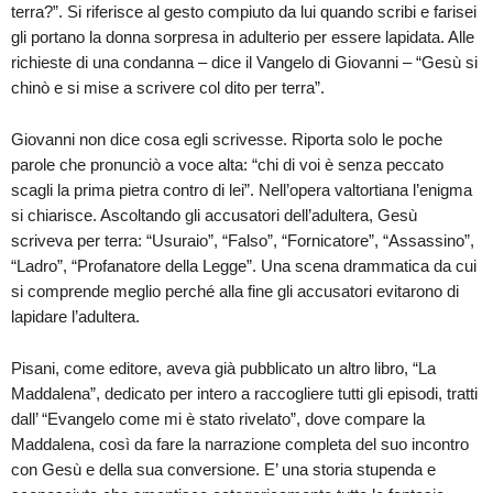
terra?”. Si riferisce al gesto compiuto da lui quando scribi e farisei
gli portano la donna sorpresa in adulterio per essere lapidata. Alle
richieste di una condanna – dice il Vangelo di Giovanni – “Gesù si
chinò e si mise a scrivere col dito per terra”.
Giovanni non dice cosa egli scrivesse. Riporta solo le poche
parole che pronunciò a voce alta: “chi di voi è senza peccato
scagli la prima pietra contro di lei”. Nell’opera valtortiana l’enigma
si chiarisce. Ascoltando gli accusatori dell’adultera, Gesù
scriveva per terra: “Usuraio”, “Falso”, “Fornicatore”, “Assassino”,
“Ladro”, “Profanatore della Legge”. Una scena drammatica da cui
si comprende meglio perché alla fine gli accusatori evitarono di
lapidare l’adultera.
Pisani, come editore, aveva già pubblicato un altro libro, “La
Maddalena”, dedicato per intero a raccogliere tutti gli episodi, tratti
dall’ “Evangelo come mi è stato rivelato”, dove compare la
Maddalena, così da fare la narrazione completa del suo incontro
con Gesù e della sua conversione. E’ una storia stupenda e