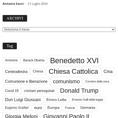
Antonio Socci
-
21 Luglio 2024
ARCHIVI
ARCHIVI
Tag
Benedetto XVI
Avvenire
Barack Obama
Chiesa Cattolica
Cina
Centrodestra
Chiesa
comunismo
Comunione e liberazione
Corriere della sera
Donald Trump
Covid 19
cristiani perseguitati
Don Luigi Giussani
Enrico Letta
Ernesto Galli della loggia
euro
Germania
Europa
Eugenio Scalfari
Francia
Giovanni Paolo II
Giorgia Meloni