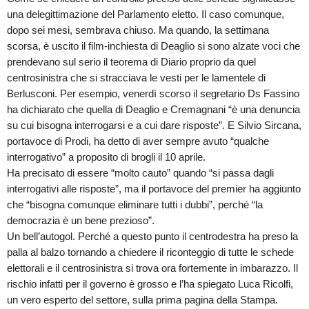
una delegittimazione del Parlamento eletto. Il caso comunque,
dopo sei mesi, sembrava chiuso. Ma quando, la settimana
scorsa, è uscito il film-inchiesta di Deaglio si sono alzate voci che
prendevano sul serio il teorema di Diario proprio da quel
centrosinistra che si stracciava le vesti per le lamentele di
Berlusconi. Per esempio, venerdì scorso il segretario Ds Fassino
ha dichiarato che quella di Deaglio e Cremagnani “è una denuncia
su cui bisogna interrogarsi e a cui dare risposte”. E Silvio Sircana,
portavoce di Prodi, ha detto di aver sempre avuto “qualche
interrogativo” a proposito di brogli il 10 aprile.
Ha precisato di essere “molto cauto” quando “si passa dagli
interrogativi alle risposte”, ma il portavoce del premier ha aggiunto
che “bisogna comunque eliminare tutti i dubbi”, perché “la
democrazia è un bene prezioso”.
Un bell’autogol. Perché a questo punto il centrodestra ha preso la
palla al balzo tornando a chiedere il riconteggio di tutte le schede
elettorali e il centrosinistra si trova ora fortemente in imbarazzo. Il
rischio infatti per il governo è grosso e l’ha spiegato Luca Ricolfi,
un vero esperto del settore, sulla prima pagina della Stampa.