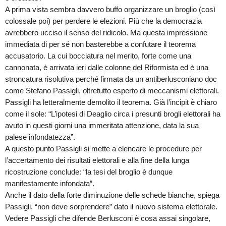
A prima vista sembra davvero buffo organizzare un broglio (così
colossale poi) per perdere le elezioni. Più che la democrazia
avrebbero ucciso il senso del ridicolo. Ma questa impressione
immediata di per sé non basterebbe a confutare il teorema
accusatorio. La cui bocciatura nel merito, forte come una
cannonata, è arrivata ieri dalle colonne del Riformista ed è una
stroncatura risolutiva perché firmata da un antiberlusconiano doc
come Stefano Passigli, oltretutto esperto di meccanismi elettorali.
Passigli ha letteralmente demolito il teorema. Già l’incipit è chiaro
come il sole: “L’ipotesi di Deaglio circa i presunti brogli elettorali ha
avuto in questi giorni una immeritata attenzione, data la sua
palese infondatezza”.
A questo punto Passigli si mette a elencare le procedure per
l’accertamento dei risultati elettorali e alla fine della lunga
ricostruzione conclude: “la tesi del broglio è dunque
manifestamente infondata”.
Anche il dato della forte diminuzione delle schede bianche, spiega
Passigli, “non deve sorprendere” dato il nuovo sistema elettorale.
Vedere Passigli che difende Berlusconi è cosa assai singolare,