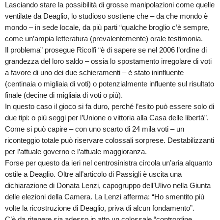
Lasciando stare la possibilità di grosse manipolazioni come quelle
ventilate da Deaglio, lo studioso sostiene che – da che mondo è
mondo – in sede locale, da più parti “qualche broglio c’è sempre,
come un’ampia letteratura (prevalentemente) orale testimonia.
Il problema” prosegue Ricolfi “è di sapere se nel 2006 l’ordine di
grandezza del loro saldo – ossia lo spostamento irregolare di voti
a favore di uno dei due schieramenti – è stato ininfluente
(centinaia o migliaia di voti) o potenzialmente influente sul risultato
finale (decine di migliaia di voti o più).
In questo caso il gioco si fa duro, perché l’esito può essere solo di
due tipi: o più seggi per l’Unione o vittoria alla Casa delle libertà”.
Come si può capire – con uno scarto di 24 mila voti – un
riconteggio totale può riservare colossali sorprese. Destabilizzanti
per l’attuale governo e l’attuale maggioranza.
Forse per questo da ieri nel centrosinistra circola un’aria alquanto
ostile a Deaglio. Oltre all’articolo di Passigli è uscita una
dichiarazione di Donata Lenzi, capogruppo dell’Ulivo nella Giunta
delle elezioni della Camera. La Lenzi afferma: “Ho smentito più
volte la ricostruzione di Deaglio, priva di alcun fondamento”.
C’è da ritenere sia adesso in atto un colossale “contrordine