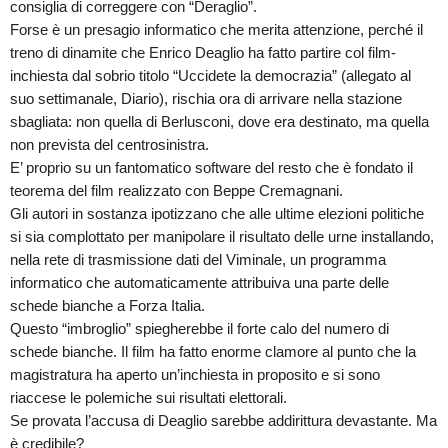
consiglia di correggere con “Deraglio”.
Forse è un presagio informatico che merita attenzione, perché il
treno di dinamite che Enrico Deaglio ha fatto partire col film-
inchiesta dal sobrio titolo “Uccidete la democrazia” (allegato al
suo settimanale, Diario), rischia ora di arrivare nella stazione
sbagliata: non quella di Berlusconi, dove era destinato, ma quella
non prevista del centrosinistra.
E’ proprio su un fantomatico software del resto che è fondato il
teorema del film realizzato con Beppe Cremagnani.
Gli autori in sostanza ipotizzano che alle ultime elezioni politiche
si sia complottato per manipolare il risultato delle urne installando,
nella rete di trasmissione dati del Viminale, un programma
informatico che automaticamente attribuiva una parte delle
schede bianche a Forza Italia.
Questo “imbroglio” spiegherebbe il forte calo del numero di
schede bianche. Il film ha fatto enorme clamore al punto che la
magistratura ha aperto un’inchiesta in proposito e si sono
riaccese le polemiche sui risultati elettorali.
Se provata l’accusa di Deaglio sarebbe addirittura devastante. Ma
è credibile?