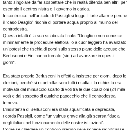
tanto singolare da far sospettare che in realtà difenda ben altri, per
esempio il centrosinistra e il governo in carica.
In controluce nell’articolo di Passigli si legge il forte allarme perché
il “caso Deaglio” rischia di portare acqua proprio al mulino del
centrodestra.
Questa infatti è la sua sciabolata finale: “Deaglio o non conosce
minimamente le procedure elettorali o a cuor leggero ha avanzato
un’ipotesi che rischia di porsi sullo stesso piano delle accuse che
Berlusconi e Fini hanno tornato (sic!) ad avanzare in questi
giorni”.
Era stato proprio Berlusconi in effetti a insistere per giorni, dopo le
elezioni, perché si ricontrollassero tutti i risultati: la richiesta era
motivata dal minuscolo scarto di voti tra le due coalizioni (24 mila
voti) e dal sospetto di qualche papocchio che il centrodestra
temeva.
L’insistenza di Berlusconi era stata squalificata e deprecata,
ricorda Passigli, come “un vulnus grave alla già scarsa fiducia
degli italiani nel funzionamento delle nostre istituzioni”.
Come se chiedere un controllo preciso delle schede significasse