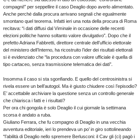
compagni!” per seppellire il caso Deaglio dopo averlo alimentato.
Anche perché dalla procura arrivano segnali che egualmente
smontano quel teorema. Infatti ieri una nota della procura di Roma
recitava: “i dati diffusi dal Viminale in occasione delle recenti
elezioni politiche hanno soltanto valore divulgativo”. Dopo che il
prefetto Adriana Fabbretti, direttore centrale dell’ufficio elettorale
del ministero dell’Interno, ha ricostruito l’ider dei risultati elettorali
si è evidenziato che “la procedura con valore ufficiale è quella di
tipo cartaceo, senza trasmissione telematica dei dati”.
Insomma il caso si sta sgonfiando. E quello del centrosinistra si
rivela essere un bell’autogol. Ma è giusto chiudere così l’episodio?
E’ accettabile archiviare la questione senza un controllo generale
che chiarisca i fatti e i risultati?
Per ora chi gongola è solo Deaglio il cui giornale la settimana
scorsa è andato a ruba.
Giuliano Ferrara, che fu compagno di Deaglio in una vecchia
avventura editoriale, ieri lo prendeva un po’ in giro sottolineando
“l’abilità di Deaglio nello spremere Berlusconi: il Cav gli (ci) pagò i