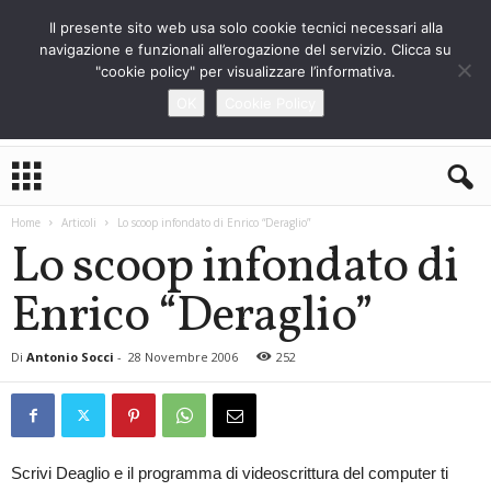
Il presente sito web usa solo cookie tecnici necessari alla
navigazione e funzionali all’erogazione del servizio. Clicca su
"cookie policy" per visualizzare l’informativa.
OK
Cookie Policy
L
o
S
Home
Articoli
Lo scoop infondato di Enrico “Deraglio”
t
Lo scoop infondato di
r
a
Enrico “Deraglio”
n
i
e
Di
Antonio Socci
-
28 Novembre 2006
252
r
o
Scrivi Deaglio e il programma di videoscrittura del computer ti