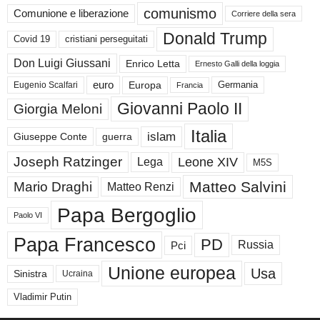
comunismo
Comunione e liberazione
Corriere della sera
Donald Trump
Covid 19
cristiani perseguitati
Don Luigi Giussani
Enrico Letta
Ernesto Galli della loggia
euro
Germania
Europa
Eugenio Scalfari
Francia
Giovanni Paolo II
Giorgia Meloni
Italia
islam
guerra
Giuseppe Conte
Joseph Ratzinger
Leone XIV
Lega
M5S
Matteo Salvini
Mario Draghi
Matteo Renzi
Papa Bergoglio
Paolo VI
Papa Francesco
PD
Russia
Pci
Unione europea
Usa
Sinistra
Ucraina
Vladimir Putin