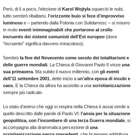
Però, di lì a poco, l’elezione di
Karol Wojtyla
squarciò le nubi,
tutto sembrò ribaltarsi,
l’orizzonte buio si fece d’improvviso
luminoso
e – partendo dalla Polonia con
Solidarnosc
– si misero
in moto
eventi inimmaginabili che portarono al crollo
incruento dei sistemi comunisti dell’Est europeo
(dove
“incruento” significa davvero miracoloso).
Sembrò
la fine del Novecento come secolo dei totalitarismi e
delle guerre mondiali
. La Chiesa di Giovanni Paolo II visse
una
sua primavera
. Ma subito il nuovo millennio, con
gli eventi
dell’11 settembre 2001
, dette inizio a
un’altra epoca di incubi e
caos
. E la Chiesa da allora ha assistito a una
scristianizzazione
sempre più radicale.
Lo stato d’animo che oggi si respira nella Chiesa è assai simile a
quello descritto dalle parole di Paolo VI:
l’ansia per la situazione
geopolitica, con l’incombere di una terza Guerra mondiale
, si
accompagna alla drammatica percezione di
una
scristianizzazione senza precedenti
, che fa temere addirittura