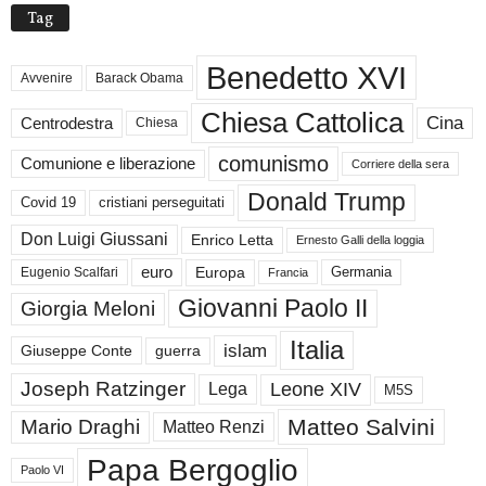
Tag
Benedetto XVI
Avvenire
Barack Obama
Chiesa Cattolica
Cina
Centrodestra
Chiesa
comunismo
Comunione e liberazione
Corriere della sera
Donald Trump
Covid 19
cristiani perseguitati
Don Luigi Giussani
Enrico Letta
Ernesto Galli della loggia
euro
Germania
Europa
Eugenio Scalfari
Francia
Giovanni Paolo II
Giorgia Meloni
Italia
islam
guerra
Giuseppe Conte
Joseph Ratzinger
Leone XIV
Lega
M5S
Matteo Salvini
Mario Draghi
Matteo Renzi
Papa Bergoglio
Paolo VI