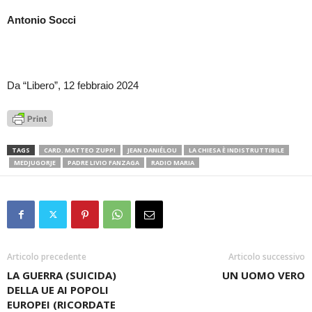
Antonio Socci
Da “Libero”, 12 febbraio 2024
TAGS
CARD. MATTEO ZUPPI
JEAN DANIÉLOU
LA CHIESA È INDISTRUTTIBILE
MEDJUGORJE
PADRE LIVIO FANZAGA
RADIO MARIA
Articolo precedente
Articolo successivo
LA GUERRA (SUICIDA)
UN UOMO VERO
DELLA UE AI POPOLI
EUROPEI (RICORDATE