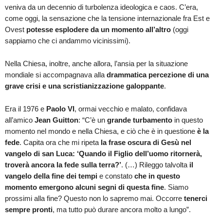
veniva da un decennio di turbolenza ideologica e caos. C’era,
come oggi, la sensazione che la tensione internazionale fra Est e
Ovest
potesse esplodere da un momento all’altro
(oggi
sappiamo che ci andammo vicinissimi).
Nella Chiesa, inoltre, anche allora, l’ansia per la situazione
mondiale si accompagnava alla
drammatica percezione di una
grave crisi e una scristianizzazione galoppante
.
Era il 1976 e
Paolo VI
, ormai vecchio e malato, confidava
all’amico
Jean Guitton
: “C’è un
grande turbamento
in questo
momento nel mondo e nella Chiesa, e ciò che è in questione
è la
fede
. Capita ora che mi ripeta
la frase oscura di Gesù nel
vangelo di san Luca: ‘Quando il Figlio dell’uomo ritornerà,
troverà ancora la fede sulla terra?’
. (…) Rileggo talvolta
il
vangelo della fine dei tempi
e constato
che in questo
momento emergono alcuni segni di questa fine
. Siamo
prossimi alla fine? Questo non lo sapremo mai. Occorre
tenerci
sempre pronti
, ma tutto può durare ancora molto a lungo”.