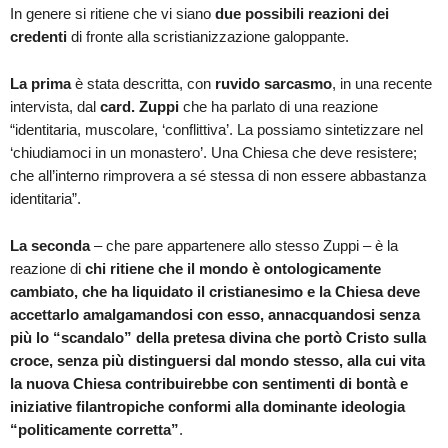
In genere si ritiene che vi siano
due possibili reazioni dei
credenti
di fronte alla scristianizzazione galoppante.
La prima
è stata descritta, con
ruvido sarcasmo
, in una recente
intervista, dal
card. Zuppi
che ha parlato di una reazione
“identitaria, muscolare, ‘conflittiva’. La possiamo sintetizzare nel
‘chiudiamoci in un monastero’. Una Chiesa che deve resistere;
che all’interno rimprovera a sé stessa di non essere abbastanza
identitaria”.
La seconda
– che pare appartenere allo stesso Zuppi – è la
reazione di
chi ritiene che il mondo è ontologicamente
cambiato, che ha liquidato il cristianesimo e la Chiesa deve
accettarlo amalgamandosi con esso, annacquandosi senza
più lo “scandalo” della pretesa divina che portò Cristo sulla
croce, senza più distinguersi dal mondo stesso, alla cui vita
la nuova Chiesa contribuirebbe con sentimenti di bontà e
iniziative filantropiche conformi alla dominante ideologia
“politicamente corretta”
.