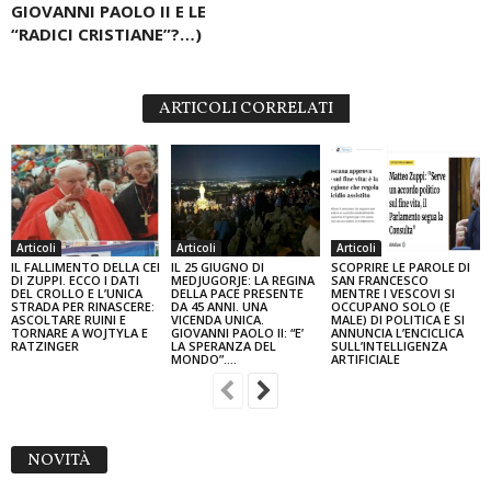
GIOVANNI PAOLO II E LE
“RADICI CRISTIANE”?…)
ARTICOLI CORRELATI
Articoli
Articoli
Articoli
IL FALLIMENTO DELLA CEI
IL 25 GIUGNO DI
SCOPRIRE LE PAROLE DI
DI ZUPPI. ECCO I DATI
MEDJUGORJE: LA REGINA
SAN FRANCESCO
DEL CROLLO E L’UNICA
DELLA PACE PRESENTE
MENTRE I VESCOVI SI
STRADA PER RINASCERE:
DA 45 ANNI. UNA
OCCUPANO SOLO (E
ASCOLTARE RUINI E
VICENDA UNICA.
MALE) DI POLITICA E SI
TORNARE A WOJTYLA E
GIOVANNI PAOLO II: “E’
ANNUNCIA L’ENCICLICA
RATZINGER
LA SPERANZA DEL
SULL’INTELLIGENZA
MONDO”....
ARTIFICIALE
NOVITÀ