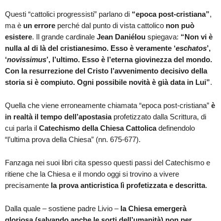
Questi “cattolici progressisti” parlano di
“epoca post-cristiana”
,
ma è
un errore
perché dal punto di vista cattolico
non può
esistere
. Il grande cardinale
Jean Daniélou
spiegava:
“Non vi è
nulla al di là del cristianesimo. Esso è veramente ‘
eschatos
’,
‘
novissimus
’, l’ultimo.
Esso è l’eterna giovinezza del mondo.
Con la resurrezione del Cristo l’avvenimento decisivo della
storia si è compiuto. Ogni possibile novità è già data in Lui”
.
Quella che viene erroneamente chiamata “epoca post-cristiana”
è
in realtà il tempo dell’apostasia
profetizzato dalla Scrittura, di
cui parla il
Catechismo della Chiesa Cattolica
definendolo
“l’ultima prova della Chiesa” (nn. 675-677).
Fanzaga nei suoi libri cita spesso questi passi del Catechismo e
ritiene che la Chiesa e il mondo oggi si trovino a vivere
precisamente
la prova anticristica lì profetizzata e descritta
.
Dalla quale – sostiene padre Livio –
la Chiesa emergerà
gloriosa (salvando anche le sorti dell’umanità) non per