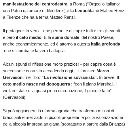
manifestazione del centrodestra
a Roma (“Orgoglio italiano:
una Patria da amare e difendere”) e
la Leopolda
di Matteo Renzi
a Firenze che ha a tema Matteo Renzi.
Il protagonista vero – che permette di capire tutti e tre gli eventi –
è però
il ceto medio
. È la
spina dorsale
del nostro Paese,
anche economicamente, ed è attorno a questa
Italia profonda
che si combatte la vera battaglia.
Alcuni spunti di riflessione molto preziosi – per capire cosa è
successo e cosa sta accadendo oggi – li fornisce
Marco
Gervasoni
nel libro
“La rivoluzione sovranista”
. In breve.
Il
ceto medio nasce nel dopoguerra
: “con il piano Marshall, il
welfare state e la quasi piena occupazione, il gioco è fatto”
(Gervasoni).
Si può aggiungere la riforma agraria che trasforma milioni di
braccianti e mezzadri in piccoli proprietari e poi la valorizzazione
della piccola impresa artigiana (soprattutto a partire dalla Brianza)