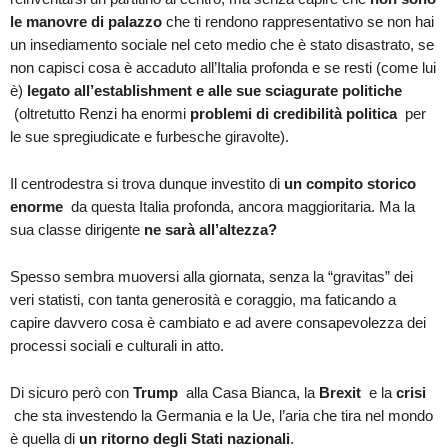
le manovre di palazzo
che ti rendono rappresentativo se non hai
un insediamento sociale nel ceto medio che è stato disastrato, se
non capisci cosa è accaduto all’Italia profonda e se resti (come lui
è)
legato all’establishment e alle sue sciagurate politiche
(oltretutto Renzi ha enormi
problemi di credibilità politica
per
le sue spregiudicate e furbesche giravolte).
Il centrodestra si trova dunque investito di
un compito storico
enorme
da questa Italia profonda, ancora maggioritaria. Ma la
sua classe dirigente
ne sarà all’altezza?
Spesso sembra muoversi alla giornata, senza la “gravitas” dei
veri statisti, con tanta generosità e coraggio, ma faticando a
capire davvero cosa è cambiato e ad avere consapevolezza dei
processi sociali e culturali in atto.
Di sicuro però con
Trump
alla Casa Bianca, la
Brexit
e la
crisi
che sta investendo la Germania e la Ue, l’aria che tira nel mondo
è quella di
un ritorno degli Stati nazionali
.