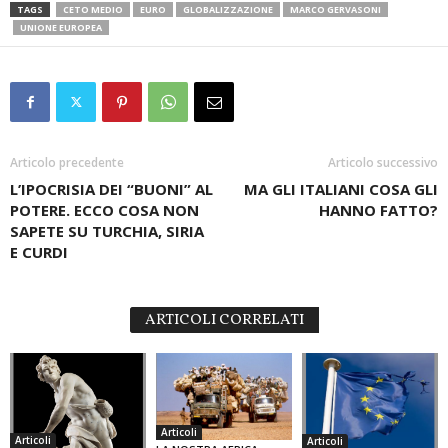
TAGS
CETO MEDIO
EURO
GLOBALIZZAZIONE
MARCO GERVASONI
UNIONE EUROPEA
Articolo precedente
Articolo successivo
L’IPOCRISIA DEI “BUONI” AL
MA GLI ITALIANI COSA GLI
POTERE. ECCO COSA NON
HANNO FATTO?
SAPETE SU TURCHIA, SIRIA
E CURDI
ARTICOLI CORRELATI
Articoli
Articoli
Articoli