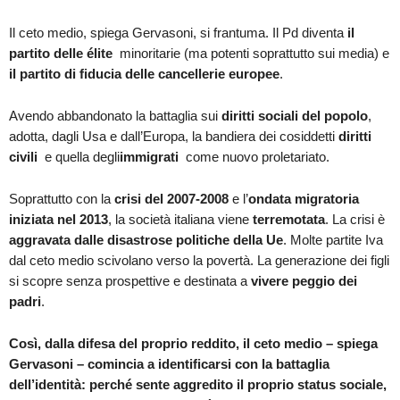
Il ceto medio, spiega Gervasoni, si frantuma. Il Pd diventa
il
partito delle élite
minoritarie (ma potenti soprattutto sui media) e
il partito di fiducia delle cancellerie europee
.
Avendo abbandonato la battaglia sui
diritti sociali del popolo
,
adotta, dagli Usa e dall’Europa, la bandiera dei cosiddetti
diritti
civili
e quella degli
immigrati
come nuovo proletariato.
Soprattutto con la
crisi del 2007-2008
e l’
ondata migratoria
iniziata nel 2013
, la società italiana viene
terremotata
. La crisi è
aggravata dalle disastrose politiche della Ue
. Molte partite Iva
dal ceto medio scivolano verso la povertà. La generazione dei figli
si scopre senza prospettive e destinata a
vivere peggio dei
padri
.
Così,
dalla difesa del proprio reddito, il ceto medio – spiega
Gervasoni – comincia a identificarsi con la battaglia
dell’identità: perché sente aggredito il proprio status sociale,