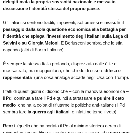
delegittimata la propria sovranità nazionale e messa in
discussione l’identità stessa del proprio paese
.
Gli italiani si sentono traditi, impoveriti, sottomessi e invasi.
È il
passaggio dalla sola questione economica alla battaglia per
l’identità che spiega l’investimento degli italiani sulla Lega di
Salvini e su Giorgia Meloni
. E Berlusconi sembra che lo stia
capendo (altri di Forza Italia no).
È sempre la stessa Italia profonda, disprezzata dalle élite e
massacrata, ma maggioritaria, che chiede di essere
difesa e
rappresentata
(una cosa analoga accade negli Usa con Trump).
I fatti di questi giorni ci dicono che – con la manovra economica –
il
Pd
continua a fare il Pd e quindi a tartassare e
punire il ceto
medio
che ha la colpa di rifiutarne le politiche anti-italiane (il Pd
sembra fare
la guerra agli italiani
e infatti ne teme il voto).
Renzi
(quello che ha portato il Pd al minimo storico) cerca di
reinventarsi un partitino al centro, ma senza capire che
non sono