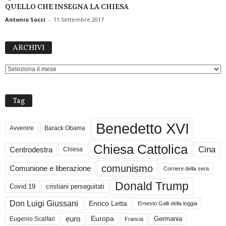
QUELLO CHE INSEGNA LA CHIESA
Antonio Socci
-
11 Settembre 2017
ARCHIVI
ARCHIVI
Tag
Benedetto XVI
Avvenire
Barack Obama
Chiesa Cattolica
Cina
Centrodestra
Chiesa
comunismo
Comunione e liberazione
Corriere della sera
Donald Trump
Covid 19
cristiani perseguitati
Don Luigi Giussani
Enrico Letta
Ernesto Galli della loggia
euro
Germania
Europa
Eugenio Scalfari
Francia