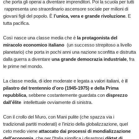
che porta gli operai a diventare imprenditori. Poi la scuola per tutti
rappresenta uno straordinario ascensore sociale per milioni di
giovani figli del popolo. È
l’unica, vera e grande rivoluzione
. E
tutta pacifica.
Così nasce una classe media che è
la protagonista del
miracolo economico italiano
(un successo strepitoso a livello
planetario) che porta in pochi anni una nazione sconfitta e distrutta
dalla guerra a diventare
una grande democrazia industriale
, fra
le prime nel mondo.
La classe media, di idee moderate e legata a valori italiani, è
il
pilastro del trentennio d’oro (1945-1975) e della Prima
repubblica
, sebbene costantemente guardata con
disprezzo
dall’élite
intellettuale ovviamente di sinistra.
Con il crollo del Muro, con Mani pulite (che spazza via i
tradizionali partiti moderati) e l’inizio della globalizzazione, quel
ceto medio viene
attaccato dai processi di mondializzazione
dell’economia
, che per l’Italia significa i disastrosi
diktat di