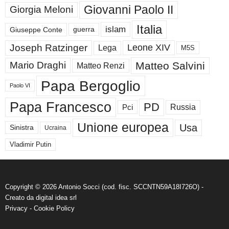
Giovanni Paolo II
Giorgia Meloni
Italia
islam
guerra
Giuseppe Conte
Joseph Ratzinger
Leone XIV
Lega
M5S
Matteo Salvini
Mario Draghi
Matteo Renzi
Papa Bergoglio
Paolo VI
Papa Francesco
PD
Russia
Pci
Unione europea
Usa
Sinistra
Ucraina
Vladimir Putin
Copyright © 2026 Antonio Socci (cod. fisc. SCCNTN59A18I726O) -
Creato da
digital idea srl
Privacy
-
Cookie Policy