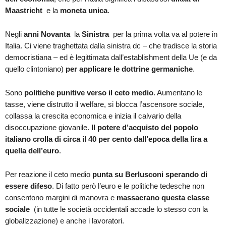
Maastricht
e la
moneta unica
.
Negli
anni Novanta
la
Sinistra
per la prima volta va al potere in
Italia. Ci viene traghettata dalla sinistra dc – che tradisce la storia
democristiana – ed è legittimata dall’establishment della Ue (e da
quello clintoniano)
per applicare le dottrine germaniche
.
Sono
politiche punitive verso il ceto medio
. Aumentano le
tasse, viene distrutto il welfare, si blocca l’ascensore sociale,
collassa la crescita economica e inizia il calvario della
disoccupazione giovanile.
Il
potere d’acquisto del popolo
italiano crolla di circa il 40 per cento dall’epoca della lira a
quella dell’euro
.
Per reazione il ceto medio
punta su Berlusconi sperando di
essere difeso
. Di fatto però l’euro e le politiche tedesche non
consentono margini di manovra e
massacrano questa classe
sociale
(in tutte le società occidentali accade lo stesso con la
globalizzazione) e anche i lavoratori.