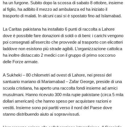
ha un furgone. Subito dopo la scossa di sabato 8 ottobre, insieme
al figlio, ha adibito il mezzo ad ambulanza ed ha iniziato il
trasporto di malati. In alcuni casi si è spostato fino ad Islamabad.
La Caritas pakistana ha installato 6 punti di raccolta a Lahore
dove è possibile fare donazioni di soldi o di beni: i carichi vengono
poi consegnati all’esercito che provvede al trasporto con elicotteri
laddove non esistono più strade agibili. L’organizzazione cattolica
ha inoltre distaccato 2 medici con il gruppo di primo soccorso
delle Forze armate.
A Sukheki – 80 chilometri ad ovest di Lahore, nei pressi del
santuario mariano di Mariamabad – Zafar George, preside di una
scuola cristiana, ha aperto una raccolta fondi insieme ad amici
musulmani. Hanno ricevuto 300 mila rupie pakistane (circa 5 mila
dollari americani) che hanno speso per acquistare razioni e
vestiti. Insieme sono poi partiti verso il nord del Paese dove
stanno distribuendo aiuto ai sopravvissuti.