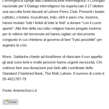
L’emergenza spinge alla collaborazione interreligiosa. Il Consiglio
nazionale per il Dialogo interreligioso ha organizzato il 17 ottobre
una raccolta fondi davanti al Lahore Press Club. Presenti i leader
cattolici, cristiani, musulmani, indù, sikh e parsi che, insieme,
hanno invitato “tutti i fedeli di tutte le fedi” a donare “con il cuore
aperto”. Alla fine della raccolta i religiosi hanno pregato insieme
per le vittime del terremoto ed hanno siglato un documento
congiunto in cui chiedono al governo di fare “il più possibile” per
arginare la crisi.
Mons. Saldanha chiede ad AsiaNews di rilanciare il suo appello:
gli aiuti sono lenti e molte persone hanno urgenti necessità. Chi
volesse fare una donazione può farlo alle coordinate della
Standard Chartered Bank, The Mall, Lahore. Il numero di conto è
05 4421787-79
Fonte: AntonioSocci.it