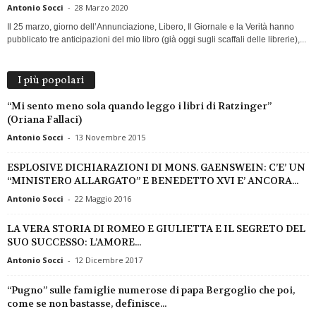
Antonio Socci
-
28 Marzo 2020
Il 25 marzo, giorno dell’Annunciazione, Libero, Il Giornale e la Verità hanno
pubblicato tre anticipazioni del mio libro (già oggi sugli scaffali delle librerie),...
I più popolari
“Mi sento meno sola quando leggo i libri di Ratzinger”
(Oriana Fallaci)
Antonio Socci
-
13 Novembre 2015
ESPLOSIVE DICHIARAZIONI DI MONS. GAENSWEIN: C’E’ UN
“MINISTERO ALLARGATO” E BENEDETTO XVI E’ ANCORA...
Antonio Socci
-
22 Maggio 2016
LA VERA STORIA DI ROMEO E GIULIETTA E IL SEGRETO DEL
SUO SUCCESSO: L’AMORE...
Antonio Socci
-
12 Dicembre 2017
“Pugno” sulle famiglie numerose di papa Bergoglio che poi,
come se non bastasse, definisce...