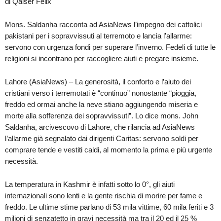
di Qaiser Felix
Mons. Saldanha racconta ad AsiaNews l’impegno dei cattolici
pakistani per i sopravvissuti al terremoto e lancia l’allarme:
servono con urgenza fondi per superare l’inverno. Fedeli di tutte le
religioni si incontrano per raccogliere aiuti e pregare insieme.
Lahore (AsiaNews) – La generosità, il conforto e l’aiuto dei
cristiani verso i terremotati è “continuo” nonostante “pioggia,
freddo ed ormai anche la neve stiano aggiungendo miseria e
morte alla sofferenza dei sopravvissuti”. Lo dice mons. John
Saldanha, arcivescovo di Lahore, che rilancia ad AsiaNews
l’allarme già segnalato dai dirigenti Caritas: servono soldi per
comprare tende e vestiti caldi, al momento la prima e più urgente
necessità.
La temperatura in Kashmir è infatti sotto lo 0°, gli aiuti
internazionali sono lenti e la gente rischia di morire per fame e
freddo. Le ultime stime parlano di 53 mila vittime, 60 mila feriti e 3
milioni di senzatetto in gravi necessità ma tra il 20 ed il 25 %