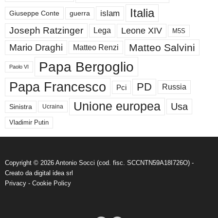
Italia
islam
guerra
Giuseppe Conte
Joseph Ratzinger
Leone XIV
Lega
M5S
Matteo Salvini
Mario Draghi
Matteo Renzi
Papa Bergoglio
Paolo VI
Papa Francesco
PD
Russia
Pci
Unione europea
Usa
Sinistra
Ucraina
Vladimir Putin
Copyright © 2026 Antonio Socci (cod. fisc. SCCNTN59A18I726O) -
Creato da
digital idea srl
Privacy
-
Cookie Policy