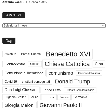
Antonio Socci
-
19 Gennaio 2015
ARCHIVI
ARCHIVI
Tag
Benedetto XVI
Avvenire
Barack Obama
Chiesa Cattolica
Cina
Centrodestra
Chiesa
comunismo
Comunione e liberazione
Corriere della sera
Donald Trump
Covid 19
cristiani perseguitati
Don Luigi Giussani
Enrico Letta
Ernesto Galli della loggia
euro
Germania
Europa
Eugenio Scalfari
Francia
Giovanni Paolo II
Giorgia Meloni