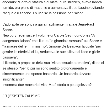
encomio: “Corto di statura e di vista, pure strabico, aveva labbra
tumide, era pieno di macchie e aumentava il suo fascino evitando
l’acqua e il sapone. Lo uccise la passione per l’alcol”.
L’adorabile personcina qui amabilmente ritratta è Jean-Paul
Sartre.
Newbury recensisce il volume di Carole Seymour-Jones “A
dangerous liaison” che illustra “le girandole sessuali” tra Sartre e
“la madre del femmininismo”, Simone De Beauvoir la quale “per
gestire le infedeltà di lui, seduceva le sue allieve di liceo e gliele
passava”.
Il filosofo, a proposito della sua “vita sessuale o emotiva”, disse di
se stesso: “per lo più mi sono sentito profondamente e
sinceramente uno sporco bastardo. Un bastardo davvero
insignificante”.
Insomma due maestri di vita. Ma è storia o pettegolezzo?
( R )ESISTENZALISMO