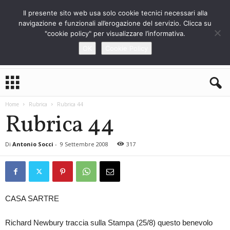
Il presente sito web usa solo cookie tecnici necessari alla
navigazione e funzionali all’erogazione del servizio. Clicca su
"cookie policy" per visualizzare l’informativa.
OK
Cookie Policy
L
o
S
Home
Rubrica
Rubrica 44
t
Rubrica 44
r
a
n
Di
Antonio Socci
-
9 Settembre 2008
317
i
e
r
o
CASA SARTRE
Richard Newbury traccia sulla Stampa (25/8) questo benevolo