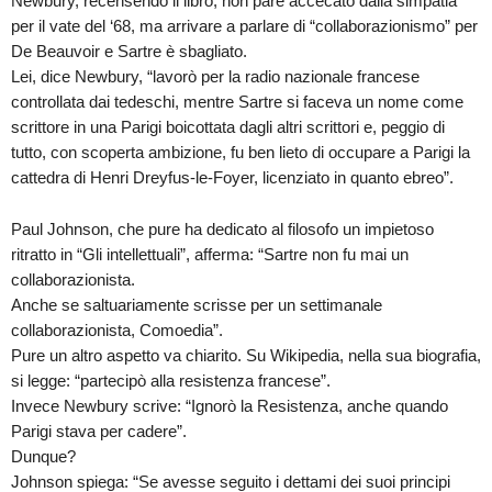
Newbury, recensendo il libro, non pare accecato dalla simpatia
per il vate del ‘68, ma arrivare a parlare di “collaborazionismo” per
De Beauvoir e Sartre è sbagliato.
Lei, dice Newbury, “lavorò per la radio nazionale francese
controllata dai tedeschi, mentre Sartre si faceva un nome come
scrittore in una Parigi boicottata dagli altri scrittori e, peggio di
tutto, con scoperta ambizione, fu ben lieto di occupare a Parigi la
cattedra di Henri Dreyfus-le-Foyer, licenziato in quanto ebreo”.
Paul Johnson, che pure ha dedicato al filosofo un impietoso
ritratto in “Gli intellettuali”, afferma: “Sartre non fu mai un
collaborazionista.
Anche se saltuariamente scrisse per un settimanale
collaborazionista, Comoedia”.
Pure un altro aspetto va chiarito. Su Wikipedia, nella sua biografia,
si legge: “partecipò alla resistenza francese”.
Invece Newbury scrive: “Ignorò la Resistenza, anche quando
Parigi stava per cadere”.
Dunque?
Johnson spiega: “Se avesse seguito i dettami dei suoi principi