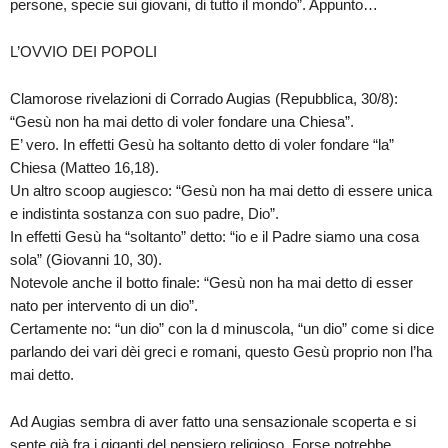
persone, specie sui giovani, di tutto il mondo”. Appunto…
L’OVVIO DEI POPOLI
Clamorose rivelazioni di Corrado Augias (Repubblica, 30/8):
“Gesù non ha mai detto di voler fondare una Chiesa”.
E’ vero. In effetti Gesù ha soltanto detto di voler fondare “la”
Chiesa (Matteo 16,18).
Un altro scoop augiesco: “Gesù non ha mai detto di essere unica
e indistinta sostanza con suo padre, Dio”.
In effetti Gesù ha “soltanto” detto: “io e il Padre siamo una cosa
sola” (Giovanni 10, 30).
Notevole anche il botto finale: “Gesù non ha mai detto di esser
nato per intervento di un dio”.
Certamente no: “un dio” con la d minuscola, “un dio” come si dice
parlando dei vari dèi greci e romani, questo Gesù proprio non l’ha
mai detto.
Ad Augias sembra di aver fatto una sensazionale scoperta e si
sente già fra i giganti del pensiero religioso. Forse potrebbe