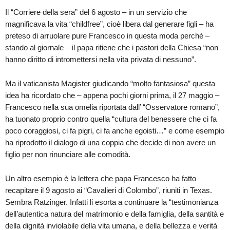
Il “Corriere della sera” del 6 agosto – in un servizio che
magnificava la vita “childfree”, cioè libera dal generare figli – ha
preteso di arruolare pure Francesco in questa moda perché –
stando al giornale – il papa ritiene che i pastori della Chiesa “non
hanno diritto di intromettersi nella vita privata di nessuno”.
Ma il vaticanista Magister giudicando “molto fantasiosa” questa
idea ha ricordato che – appena pochi giorni prima, il 27 maggio –
Francesco nella sua omelia riportata dall’ “Osservatore romano”,
ha tuonato proprio contro quella “cultura del benessere che ci fa
poco coraggiosi, ci fa pigri, ci fa anche egoisti…” e come esempio
ha riprodotto il dialogo di una coppia che decide di non avere un
figlio per non rinunciare alle comodità.
Un altro esempio è la lettera che papa Francesco ha fatto
recapitare il 9 agosto ai “Cavalieri di Colombo”, riuniti in Texas.
Sembra Ratzinger. Infatti li esorta a continuare la “testimonianza
dell’autentica natura del matrimonio e della famiglia, della santità e
della dignità inviolabile della vita umana, e della bellezza e verità