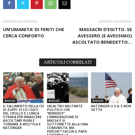
Articolo precedente
Articolo successivo
UN’UMANITA’ DI FERITI CHE
MASSACRI D’EGITTO. SE
CERCA CONFORTO
AVESSERO (E AVESSIMO)
ASCOLTATO BENEDETTO…
ARTICOLI CORRELATI
Articoli
Articoli
Articoli
IL FALLIMENTO DELLA CEI
UN ALTRO MILITANTE
RATZINGER U.S.A. E NON
DI ZUPPI. ECCO I DATI
POLITICO CHE
GETTA
DEL CROLLO E L’UNICA
“BENEDICE”
STRADA PER RINASCERE:
L’IMMIGRAZIONE DI
ASCOLTARE RUINI E
MASSA E SI
TORNARE A WOJTYLA E
SOTTOMETTE ALLA CINA
RATZINGER
COMUNISTA. MA
PERCHE’? FACCIA IL PAPA
E DIFENDA LA