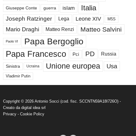
Italia
islam
guerra
Giuseppe Conte
Joseph Ratzinger
Leone XIV
Lega
M5S
Matteo Salvini
Mario Draghi
Matteo Renzi
Papa Bergoglio
Paolo VI
Papa Francesco
PD
Russia
Pci
Unione europea
Usa
Sinistra
Ucraina
Vladimir Putin
Copyright © 2026 Antonio Socci (cod. fisc. SCCNTN59A18I726O) -
Creato da
digital idea srl
Privacy
-
Cookie Policy