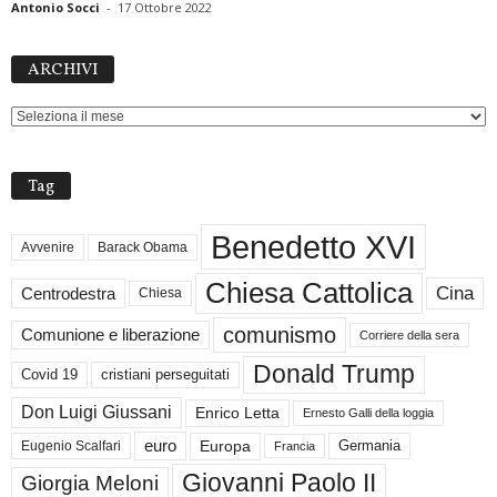
Antonio Socci
-
17 Ottobre 2022
ARCHIVI
ARCHIVI
Tag
Benedetto XVI
Avvenire
Barack Obama
Chiesa Cattolica
Cina
Centrodestra
Chiesa
comunismo
Comunione e liberazione
Corriere della sera
Donald Trump
Covid 19
cristiani perseguitati
Don Luigi Giussani
Enrico Letta
Ernesto Galli della loggia
euro
Germania
Europa
Eugenio Scalfari
Francia
Giovanni Paolo II
Giorgia Meloni