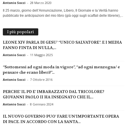
Antonio Socci
-
28 Marzo 2020
Il 25 marzo, giorno dell’Annunciazione, Libero, Il Giornale e la Verità hanno
pubblicato tre anticipazioni del mio libro (già oggi sugli scaffali delle librerie),...
I più popolari
LEONE XIV PARLA DI GESU’ “UNICO SALVATORE”. E I MEDIA
FANNO FINTA DI NULLA,...
Antonio Socci
-
11 Maggio 2025
“Sottomessi ad ogni moda in vigore”, “ad ogni menzogna/ e
pensare che erano liberi!”...
Antonio Socci
-
7 Ottobre 2016
PERCHE’ IL PD E’ IMBARAZZATO DAL TRICOLORE?
GIOVANNI PAOLO II HA INSEGNATO CHE IL...
Antonio Socci
-
8 Gennaio 2024
IL NUOVO GOVERNO PUO’ FARE UN’IMPORTANTE OPERA
DI PACE. IN ACCORDO CON LA SANTA...