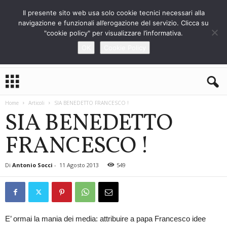
Il presente sito web usa solo cookie tecnici necessari alla
navigazione e funzionali all’erogazione del servizio. Clicca su
"cookie policy" per visualizzare l’informativa.
OK
Cookie Policy
L
o
S
Home
Articoli
SIA BENEDETTO FRANCESCO !
t
SIA BENEDETTO
r
a
FRANCESCO !
n
i
e
Di
Antonio Socci
-
11 Agosto 2013
549
r
o
E’ ormai la mania dei media: attribuire a papa Francesco idee