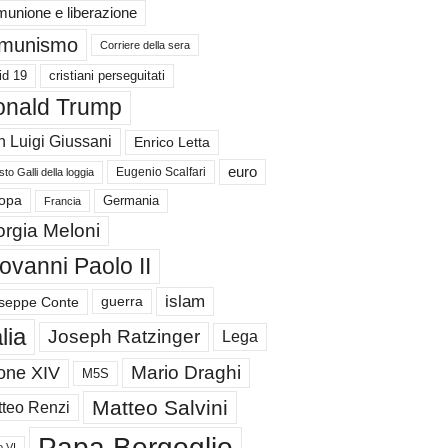
unione e liberazione
munismo
Corriere della sera
id 19
cristiani perseguitati
nald Trump
 Luigi Giussani
Enrico Letta
euro
Eugenio Scalfari
to Galli della loggia
Germania
opa
Francia
orgia Meloni
ovanni Paolo II
islam
guerra
seppe Conte
alia
Joseph Ratzinger
Lega
Mario Draghi
one XIV
M5S
Matteo Salvini
teo Renzi
Papa Bergoglio
o VI