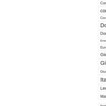
Com
co
Cov
Do
Don
Ernes
Eur
Gi
Gi
Giu
It
Le
Mat
Paol