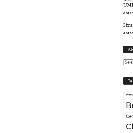
UMI
Anton
I fr
Anton
AR
Ta
Avve
B
Cen
Ch