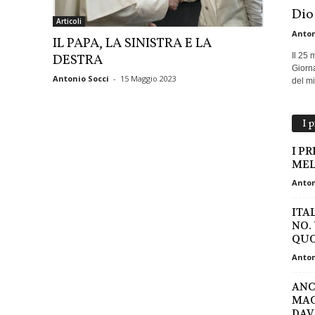
Dio
Articoli
Anton
IL PAPA, LA SINISTRA E LA
Il 25 
DESTRA
Giorna
Antonio Socci
-
15 Maggio 2023
del mio
I 
I P
MEL
Anton
ITA
NO.
QUO
Anton
ANC
MAC
DAV