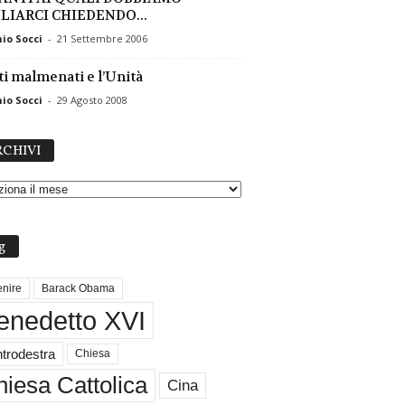
LIARCI CHIEDENDO...
io Socci
-
21 Settembre 2006
ati malmenati e l’Unità
io Socci
-
29 Agosto 2008
A
CHIVI
R
C
H
I
V
g
I
nire
Barack Obama
enedetto XVI
trodestra
Chiesa
iesa Cattolica
Cina