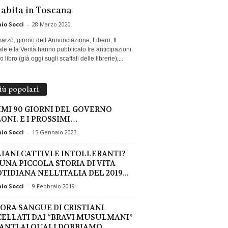
 abita in Toscana
io Socci
-
28 Marzo 2020
marzo, giorno dell’Annunciazione, Libero, Il
le e la Verità hanno pubblicato tre anticipazioni
 libro (già oggi sugli scaffali delle librerie),...
più popolari
RIMI 90 GIORNI DEL GOVERNO
ONI. E I PROSSIMI…
io Socci
-
15 Gennaio 2023
LIANI CATTIVI E INTOLLERANTI?
 UNA PICCOLA STORIA DI VITA
TIDIANA NELL’ITALIA DEL 2019...
io Socci
-
9 Febbraio 2019
ORA SANGUE DI CRISTIANI
ELLATI DAI “BRAVI MUSULMANI”
ANTI AI QUALI DOBBIAMO