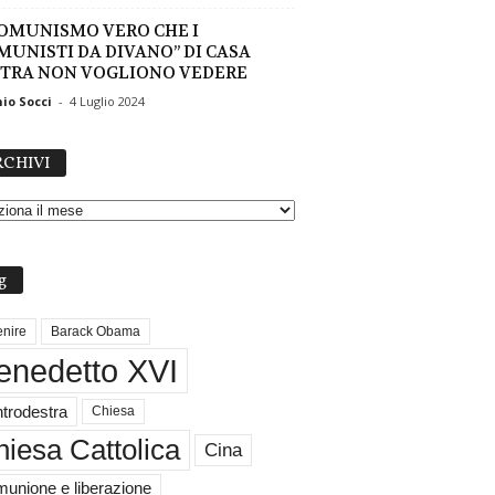
COMUNISMO VERO CHE I
MUNISTI DA DIVANO” DI CASA
TRA NON VOGLIONO VEDERE
io Socci
-
4 Luglio 2024
A
CHIVI
R
C
H
I
V
g
I
nire
Barack Obama
enedetto XVI
trodestra
Chiesa
iesa Cattolica
Cina
unione e liberazione