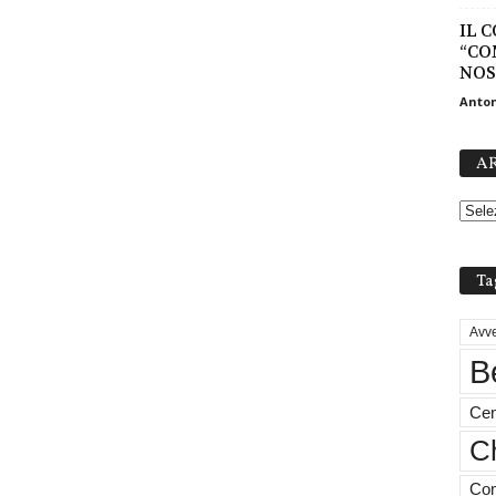
IL 
“CO
NOS
Anton
AR
Ta
Avve
B
Cen
Ch
Com