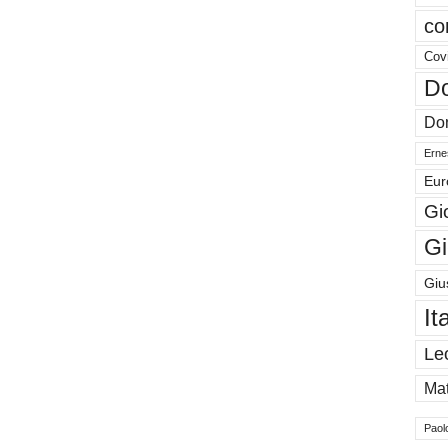
co
Cov
Do
Don
Ernes
Eur
Gi
Gi
Giu
It
Le
Mat
Paol