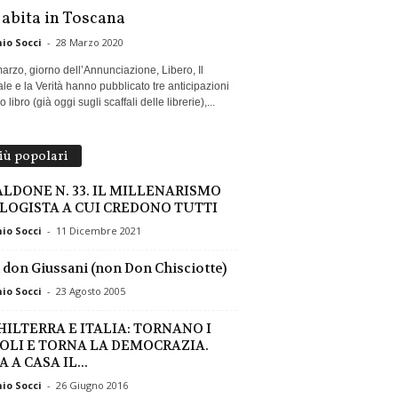
 abita in Toscana
io Socci
-
28 Marzo 2020
marzo, giorno dell’Annunciazione, Libero, Il
le e la Verità hanno pubblicato tre anticipazioni
 libro (già oggi sugli scaffali delle librerie),...
più popolari
ALDONE N. 33. IL MILLENARISMO
LOGISTA A CUI CREDONO TUTTI
io Socci
-
11 Dicembre 2021
 don Giussani (non Don Chisciotte)
io Socci
-
23 Agosto 2005
HILTERRA E ITALIA: TORNANO I
OLI E TORNA LA DEMOCRAZIA.
 A CASA IL...
io Socci
-
26 Giugno 2016