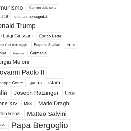
munismo
Corriere della sera
id 19
cristiani perseguitati
nald Trump
 Luigi Giussani
Enrico Letta
euro
Eugenio Scalfari
to Galli della loggia
Germania
opa
Francia
orgia Meloni
ovanni Paolo II
islam
guerra
seppe Conte
alia
Joseph Ratzinger
Lega
Mario Draghi
one XIV
M5S
Matteo Salvini
teo Renzi
Papa Bergoglio
o VI