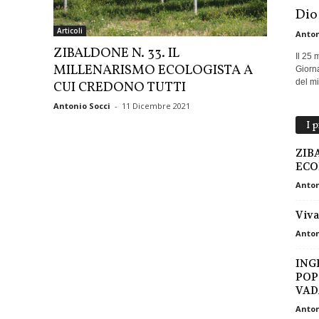
Dio
Articoli
Anton
ZIBALDONE N. 33. IL
Il 25 
MILLENARISMO ECOLOGISTA A
Giorna
del mio
CUI CREDONO TUTTI
Antonio Socci
-
11 Dicembre 2021
I 
ZIB
ECO
Anton
Viva
Anton
ING
POP
VADA
Anton