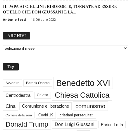
IL PAPA AI CIELLINI: RISORGETE, TORNATE AD ESSERE
QUELLO CHE DON GIUSSANI E LA...
Antonio Socci
-
16 Ottobre 2022
A
ARCHIVI
R
C
H
I
V
Tag
I
Benedetto XVI
Avvenire
Barack Obama
Chiesa Cattolica
Centrodestra
Chiesa
comunismo
Cina
Comunione e liberazione
Covid 19
cristiani perseguitati
Corriere della sera
Donald Trump
Don Luigi Giussani
Enrico Letta