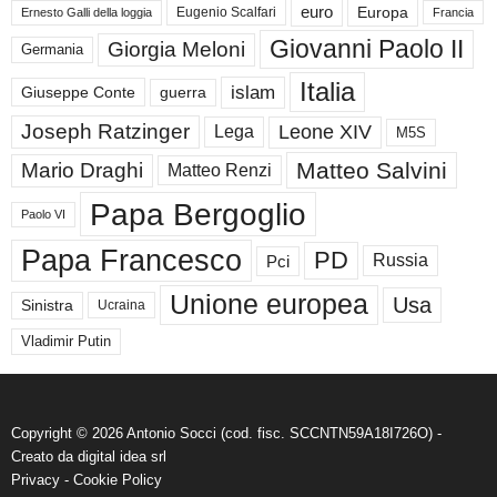
euro
Europa
Eugenio Scalfari
Ernesto Galli della loggia
Francia
Giovanni Paolo II
Giorgia Meloni
Germania
Italia
islam
guerra
Giuseppe Conte
Joseph Ratzinger
Leone XIV
Lega
M5S
Matteo Salvini
Mario Draghi
Matteo Renzi
Papa Bergoglio
Paolo VI
Papa Francesco
PD
Russia
Pci
Unione europea
Usa
Sinistra
Ucraina
Vladimir Putin
Copyright © 2026 Antonio Socci (cod. fisc. SCCNTN59A18I726O) -
Creato da
digital idea srl
Privacy
-
Cookie Policy