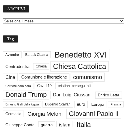
A
ARCHIVI
R
C
H
I
V
Tag
I
Benedetto XVI
Avvenire
Barack Obama
Chiesa Cattolica
Centrodestra
Chiesa
comunismo
Cina
Comunione e liberazione
Covid 19
cristiani perseguitati
Corriere della sera
Donald Trump
Don Luigi Giussani
Enrico Letta
euro
Europa
Eugenio Scalfari
Ernesto Galli della loggia
Francia
Giovanni Paolo II
Giorgia Meloni
Germania
Italia
islam
guerra
Giuseppe Conte