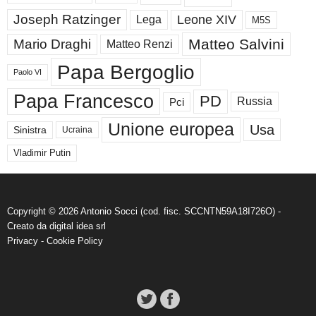
Joseph Ratzinger
Leone XIV
Lega
M5S
Matteo Salvini
Mario Draghi
Matteo Renzi
Papa Bergoglio
Paolo VI
Papa Francesco
PD
Russia
Pci
Unione europea
Usa
Sinistra
Ucraina
Vladimir Putin
Copyright © 2026 Antonio Socci (cod. fisc. SCCNTN59A18I726O) -
Creato da
digital idea srl
Privacy
-
Cookie Policy