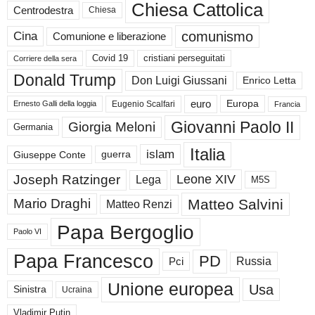
Chiesa Cattolica
Centrodestra
Chiesa
comunismo
Cina
Comunione e liberazione
Covid 19
cristiani perseguitati
Corriere della sera
Donald Trump
Don Luigi Giussani
Enrico Letta
euro
Europa
Eugenio Scalfari
Ernesto Galli della loggia
Francia
Giovanni Paolo II
Giorgia Meloni
Germania
Italia
islam
guerra
Giuseppe Conte
Joseph Ratzinger
Leone XIV
Lega
M5S
Matteo Salvini
Mario Draghi
Matteo Renzi
Papa Bergoglio
Paolo VI
Papa Francesco
PD
Russia
Pci
Unione europea
Usa
Sinistra
Ucraina
Vladimir Putin